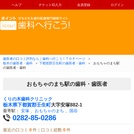
ヘルプ
チケットID入力
会員登録
ログイン
コンテンツへ移動
歯医者の口コミ評判なら｜歯科へ行こう！ＴＯＰページ
＞
栃木の歯医者・歯科
＞
下都賀郡壬生町の歯医者・歯科
＞
おもちゃのまち駅
の歯医者・歯科
おもちゃのまち駅の歯科・歯医者
くりの木歯科クリニック
栃木県
下都賀郡壬生町
大字安塚882-1
最寄駅：
安塚
、
おもちゃのまち
、
国谷
0282-85-0286
最近の口コミ
0
件｜口コミ総数
0
件