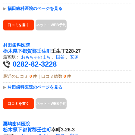
▶
福田歯科医院のページを見る
口コミを書く
ネット・WEB予約
村田歯科医院
栃木県
下都賀郡壬生町
壬生丁228-27
最寄駅：
おもちゃのまち
、
国谷
、
安塚
0282-82-3228
最近の口コミ
0
件｜口コミ総数
0
件
▶
村田歯科医院のページを見る
口コミを書く
ネット・WEB予約
粟嶋歯科医院
栃木県
下都賀郡壬生町
幸町3-26-3