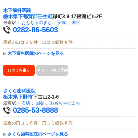
木下歯科医院
栃木県
下都賀郡壬生町
緑町3-9-17銀河ビル2F
最寄駅：
おもちゃのまち
、
安塚
、
国谷
0282-86-5603
最近の口コミ
0
件｜口コミ総数
0
件
▶
木下歯科医院のページを見る
口コミを書く
ネット・WEB予約
さくら歯科医院
栃木県
下野市
下古山2-1-6
最寄駅：
石橋
、
国谷
、
おもちゃのまち
0285-53-8888
最近の口コミ
0
件｜口コミ総数
0
件
▶
さくら歯科医院のページを見る