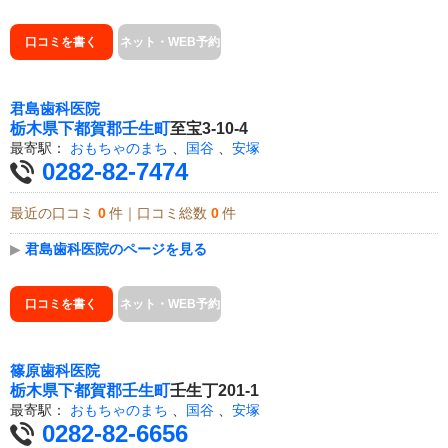
口コミを書く
ネット・WEB予約
君島歯科医院
栃木県
下都賀郡壬生町
至宝3-10-4
最寄駅：
おもちゃのまち
、
国谷
、
安塚
0282-82-7474
最近の口コミ
0
件｜口コミ総数
0
件
▶
君島歯科医院のページを見る
口コミを書く
ネット・WEB予約
篠原歯科医院
栃木県
下都賀郡壬生町
壬生丁201-1
最寄駅：
おもちゃのまち
、
国谷
、
安塚
0282-82-6656