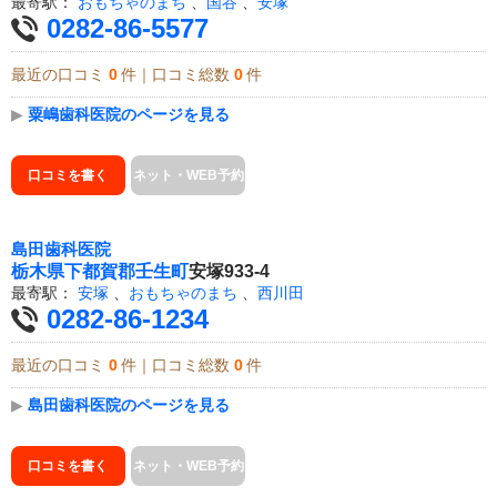
最寄駅：
おもちゃのまち
、
国谷
、
安塚
0282-86-5577
最近の口コミ
0
件｜口コミ総数
0
件
▶
粟嶋歯科医院のページを見る
口コミを書く
ネット・WEB予約
島田歯科医院
栃木県
下都賀郡壬生町
安塚933-4
最寄駅：
安塚
、
おもちゃのまち
、
西川田
0282-86-1234
最近の口コミ
0
件｜口コミ総数
0
件
▶
島田歯科医院のページを見る
口コミを書く
ネット・WEB予約