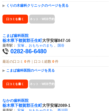
▶
くりの木歯科クリニックのページを見る
口コミを書く
ネット・WEB予約
こまば歯科医院
栃木県
下都賀郡壬生町
大字安塚847-16
最寄駅：
安塚
、
おもちゃのまち
、
国谷
0282-86-6480
最近の口コミ
0
件｜口コミ総数
0
件
▶
こまば歯科医院のページを見る
口コミを書く
ネット・WEB予約
なかの歯科医院
栃木県
下都賀郡壬生町
大字安塚2089-1
最寄駅：
安塚
、
おもちゃのまち
、
西川田