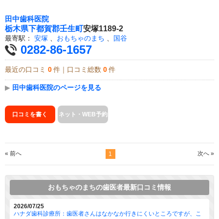
田中歯科医院
栃木県
下都賀郡壬生町
安塚1189-2
最寄駅：
安塚
、
おもちゃのまち
、
国谷
0282-86-1657
最近の口コミ
0
件｜口コミ総数
0
件
▶
田中歯科医院のページを見る
口コミを書く
ネット・WEB予約
« 前へ
次へ »
1
おもちゃのまちの歯医者最新口コミ情報
2026/07/25
ハナダ歯科診療所：歯医者さんはなかなか行きにくいところですが、こ