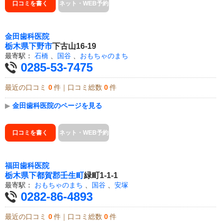
口コミを書く
ネット・WEB予約
金田歯科医院
栃木県
下野市
下古山16-19
最寄駅：
石橋
、
国谷
、
おもちゃのまち
0285-53-7475
最近の口コミ
0
件｜口コミ総数
0
件
▶
金田歯科医院のページを見る
口コミを書く
ネット・WEB予約
福田歯科医院
栃木県
下都賀郡壬生町
緑町1-1-1
最寄駅：
おもちゃのまち
、
国谷
、
安塚
0282-86-4893
最近の口コミ
0
件｜口コミ総数
0
件