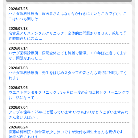
2026/07/25
ハナダ歯科診療所：歯医者さんはなかなか行きにくいところですが、こ
こはいつも楽しそ ...
2026/07/18
名古屋アリスデンタルクリニック：全体的に問題ありません。親切で予
約時間通りにスム ...
2026/07/14
ハナダ歯科診療所：病院全体とても綺麗で清潔。１０年ほど通ってます
が、問題があった ...
2026/07/08
ハナダ歯科診療所：先生をはじめスタッフの皆さんも親切に対応してく
れます
2026/07/05
ウエストデンタルクリニック：3ヶ月に一度の定期点検とクリーニングで
お世話になって ...
2026/07/04
アップル歯科：25年ほど通っています いつもありがとうございますみな
さん良い人ばか ...
2026/06/24
春藤歯科医院：待合室が少し狭いですが受付も衛生士さんも親切です。
治療が痛くありま ...