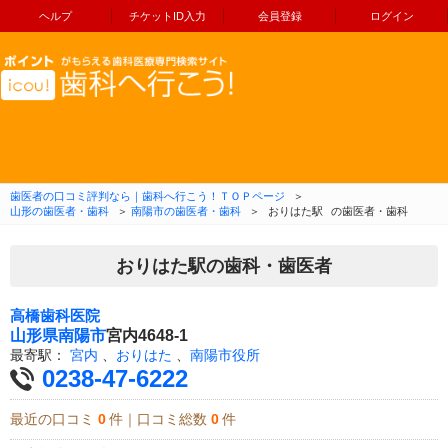
ヘルプ
チケットID入力
会員登録
ログイン
コンテンツへ移動
歯医者の口コミ評判なら｜歯科へ行こう！ＴＯＰページ
＞
山形の歯医者・歯科
＞
南陽市の歯医者・歯科
＞
おりはた駅
の歯医者・歯科
おりはた駅の歯科・歯医者
高橋歯科医院
山形県
南陽市
宮内4648-1
最寄駅：
宮内
、
おりはた
、
南陽市役所
0238-47-6222
最近の口コミ
0
件｜口コミ総数
0
件