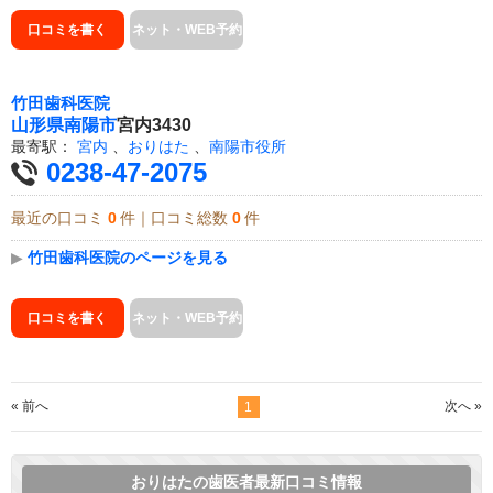
口コミを書く
ネット・WEB予約
竹田歯科医院
山形県
南陽市
宮内3430
最寄駅：
宮内
、
おりはた
、
南陽市役所
0238-47-2075
最近の口コミ
0
件｜口コミ総数
0
件
▶
竹田歯科医院のページを見る
口コミを書く
ネット・WEB予約
« 前へ
次へ »
1
おりはたの歯医者最新口コミ情報