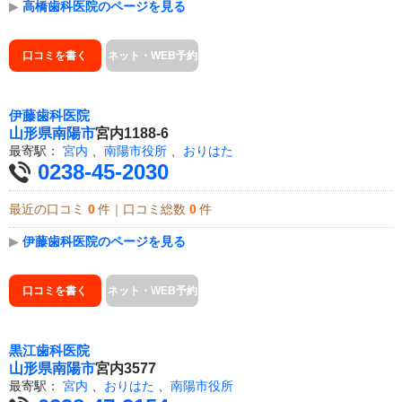
▶
高橋歯科医院のページを見る
口コミを書く
ネット・WEB予約
伊藤歯科医院
山形県
南陽市
宮内1188-6
最寄駅：
宮内
、
南陽市役所
、
おりはた
0238-45-2030
最近の口コミ
0
件｜口コミ総数
0
件
▶
伊藤歯科医院のページを見る
口コミを書く
ネット・WEB予約
黒江歯科医院
山形県
南陽市
宮内3577
最寄駅：
宮内
、
おりはた
、
南陽市役所