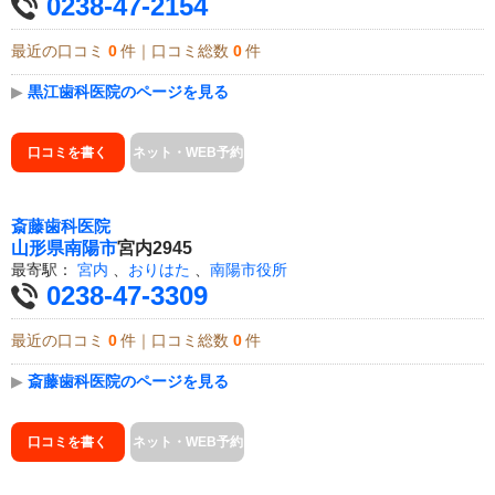
0238-47-2154
最近の口コミ
0
件｜口コミ総数
0
件
▶
黒江歯科医院のページを見る
口コミを書く
ネット・WEB予約
斎藤歯科医院
山形県
南陽市
宮内2945
最寄駅：
宮内
、
おりはた
、
南陽市役所
0238-47-3309
最近の口コミ
0
件｜口コミ総数
0
件
▶
斎藤歯科医院のページを見る
口コミを書く
ネット・WEB予約