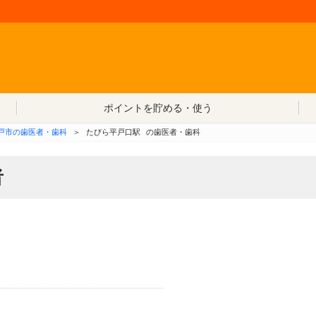
コンテンツへ移動
ポイントを貯める・使う
戸市の歯医者・歯科
＞
たびら平戸口駅
の歯医者・歯科
者