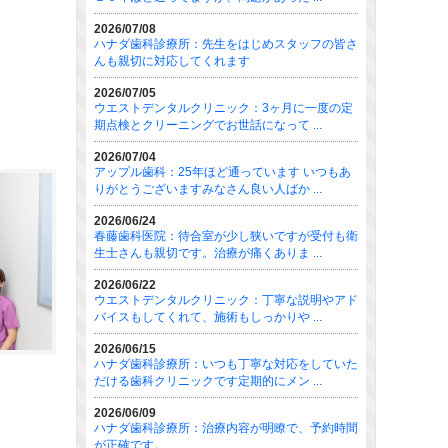
2026/07/08
ハナダ歯科診療所：先生をはじめスタッフの皆さ
んも親切に対応してくれます
2026/07/05
ウエストデンタルクリニック：3ヶ月に一度の定
期点検とクリーニングでお世話になって ...
2026/07/04
アップル歯科：25年ほど通っています いつもあ
りがとうございますみなさん良い人ばか ...
2026/06/24
春藤歯科医院：待合室が少し狭いですが受付も衛
生士さんも親切です。治療が痛くありま ...
2026/06/22
ウエストデンタルクリニック：丁寧な説明やアド
バイスもしてくれて、施術もしっかりや ...
2026/06/15
ハナダ歯科診療所：いつも丁寧な対応をしていた
だける歯科クリニックです定期的にメン ...
2026/06/09
ハナダ歯科診療所：治療内容が明瞭で、予約時間
が正確です。