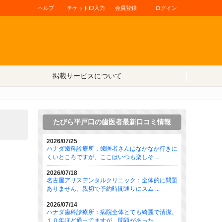
ヘルプ
チケットID入力
会員登録
ログイン
掲載サービスについて
たびら平戸口の歯医者最新口コミ情報
2026/07/25
ハナダ歯科診療所：歯医者さんはなかなか行きに
くいところですが、ここはいつも楽しそ ...
2026/07/18
名古屋アリスデンタルクリニック：全体的に問題
ありません。親切で予約時間通りにスム ...
2026/07/14
ハナダ歯科診療所：病院全体とても綺麗で清潔。
１０年ほど通ってますが、問題があった ...