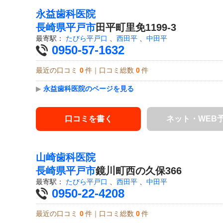
永益歯科医院
長崎県
平戸市
田平町里免1199-3
最寄駅：
たびら平戸口
、
西田平
、
中田平
0950-57-1632
最近の口コミ
0
件｜口コミ総数
0
件
▶
永益歯科医院のページを見る
口コミを書く
ネット・WEB
山崎歯科医院
長崎県
平戸市
鏡川町西の久保366
最寄駅：
たびら平戸口
、
西田平
、
中田平
0950-22-4208
最近の口コミ
0
件｜口コミ総数
0
件