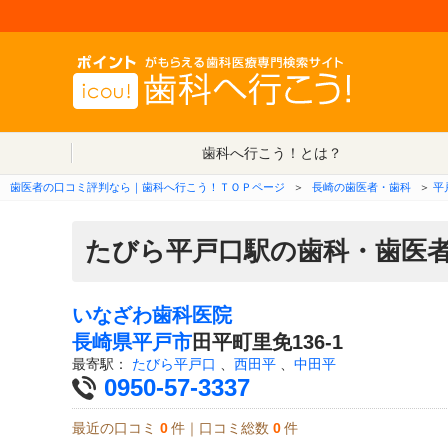
歯科へ行こう！とは？
歯医者の口コミ評判なら｜歯科へ行こう！ＴＯＰページ
＞
長崎の歯医者・歯科
＞
平
たびら平戸口駅の歯科・歯医
いなざわ歯科医院
長崎県
平戸市
田平町里免136-1
最寄駅：
たびら平戸口
、
西田平
、
中田平
0950-57-3337
最近の口コミ
0
件｜口コミ総数
0
件