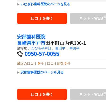
▶
いなざわ歯科医院のページを見る
口コミを書く
ネット・WEB
安部歯科医院
長崎県
平戸市
田平町山内免306-1
最寄駅：
たびら平戸口
、
西田平
、
中田平
0950-57-0055
最近の口コミ
0
件｜口コミ総数
0
件
▶
安部歯科医院のページを見る
口コミを書く
ネット・WEB