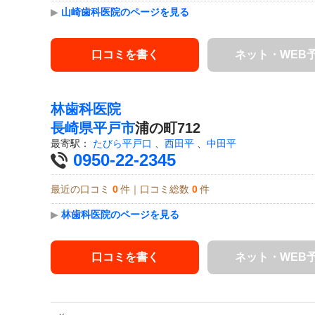
▶
山崎歯科医院のページを見る
口コミを書く
ネット・WEB
林歯科医院
長崎県
平戸市
浦の町712
最寄駅：
たびら平戸口
、
西田平
、
中田平
0950-22-2345
最近の口コミ
0
件｜口コミ総数
0
件
▶
林歯科医院のページを見る
口コミを書く
ネット・WEB