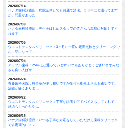
2026/07/14
ハナダ歯科診療所：病院全体とても綺麗で清潔。１０年ほど通ってます
が、問題があった ...
2026/07/08
ハナダ歯科診療所：先生をはじめスタッフの皆さんも親切に対応してく
れます
2026/07/05
ウエストデンタルクリニック：3ヶ月に一度の定期点検とクリーニングで
お世話になって ...
2026/07/04
アップル歯科：25年ほど通っています いつもありがとうございますみな
さん良い人ばか ...
2026/06/24
春藤歯科医院：待合室が少し狭いですが受付も衛生士さんも親切です。
治療が痛くありま ...
2026/06/22
ウエストデンタルクリニック：丁寧な説明やアドバイスもしてくれて、
施術もしっかりや ...
2026/06/15
ハナダ歯科診療所：いつも丁寧な対応をしていただける歯科クリニック
です定期的にメン ...