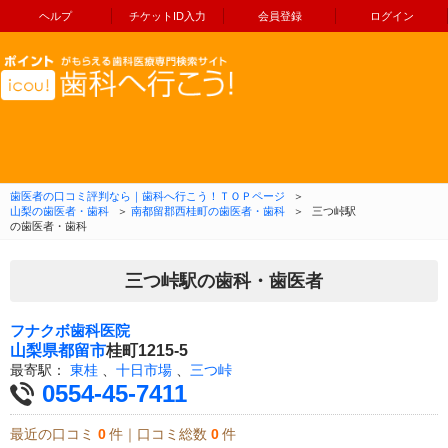
ヘルプ
チケットID入力
会員登録
ログイン
コンテンツへ移動
歯医者の口コミ評判なら｜歯科へ行こう！ＴＯＰページ
＞
山梨の歯医者・歯科
＞
南都留郡西桂町の歯医者・歯科
＞
三つ峠駅
の歯医者・歯科
三つ峠駅の歯科・歯医者
フナクボ歯科医院
山梨県
都留市
桂町1215-5
最寄駅：
東桂
、
十日市場
、
三つ峠
0554-45-7411
最近の口コミ
0
件｜口コミ総数
0
件