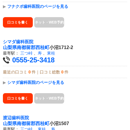
▶
フナクボ歯科医院のページを見る
口コミを書く
ネット・WEB予約
シマダ歯科医院
山梨県
南都留郡西桂町
小沼1712-2
最寄駅：
三つ峠
、
寿
、
東桂
0555-25-3418
最近の口コミ
0
件｜口コミ総数
0
件
▶
シマダ歯科医院のページを見る
口コミを書く
ネット・WEB予約
渡辺歯科医院
山梨県
南都留郡西桂町
小沼1507
最寄駅：
三つ峠
、
東桂
、
寿