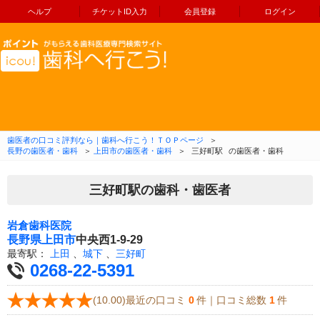
ヘルプ
チケットID入力
会員登録
ログイン
コンテンツへ移動
歯医者の口コミ評判なら｜歯科へ行こう！ＴＯＰページ
＞
長野の歯医者・歯科
＞
上田市の歯医者・歯科
＞
三好町駅
の歯医者・歯科
三好町駅の歯科・歯医者
岩倉歯科医院
長野県
上田市
中央西1-9-29
最寄駅：
上田
、
城下
、
三好町
0268-22-5391
(10.00)最近の口コミ
0
件｜口コミ総数
1
件