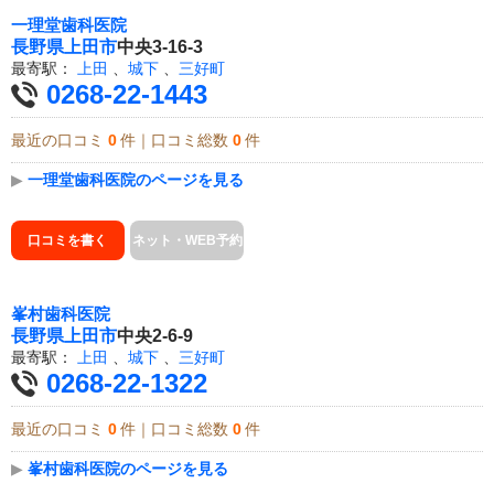
一理堂歯科医院
長野県
上田市
中央3-16-3
最寄駅：
上田
、
城下
、
三好町
0268-22-1443
最近の口コミ
0
件｜口コミ総数
0
件
▶
一理堂歯科医院のページを見る
口コミを書く
ネット・WEB予約
峯村歯科医院
長野県
上田市
中央2-6-9
最寄駅：
上田
、
城下
、
三好町
0268-22-1322
最近の口コミ
0
件｜口コミ総数
0
件
▶
峯村歯科医院のページを見る