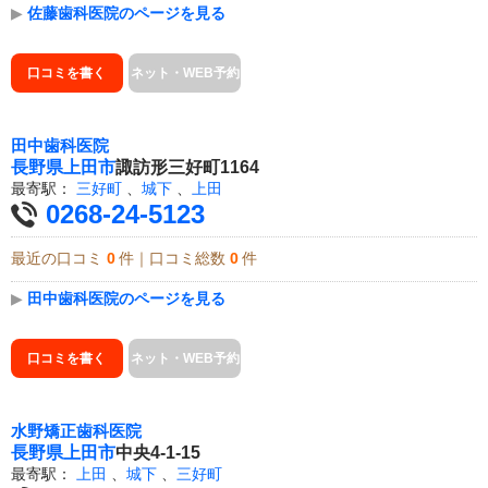
▶
佐藤歯科医院のページを見る
口コミを書く
ネット・WEB予約
田中歯科医院
長野県
上田市
諏訪形三好町1164
最寄駅：
三好町
、
城下
、
上田
0268-24-5123
最近の口コミ
0
件｜口コミ総数
0
件
▶
田中歯科医院のページを見る
口コミを書く
ネット・WEB予約
水野矯正歯科医院
長野県
上田市
中央4-1-15
最寄駅：
上田
、
城下
、
三好町