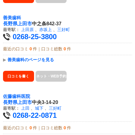
善美歯科
長野県
上田市
中之条842-37
最寄駅：
上田原
、
赤坂上
、
三好町
0268-25-3800
最近の口コミ
0
件｜口コミ総数
0
件
▶
善美歯科のページを見る
口コミを書く
ネット・WEB予約
佐藤歯科医院
長野県
上田市
中央3-14-20
最寄駅：
上田
、
城下
、
三好町
0268-22-0871
最近の口コミ
0
件｜口コミ総数
0
件