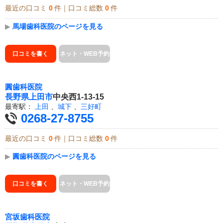
最近の口コミ
0
件｜口コミ総数
0
件
▶
馬場歯科医院のページを見る
口コミを書く
ネット・WEB予約
圓歯科医院
長野県
上田市
中央西1-13-15
最寄駅：
上田
、
城下
、
三好町
0268-27-8755
最近の口コミ
0
件｜口コミ総数
0
件
▶
圓歯科医院のページを見る
口コミを書く
ネット・WEB予約
宮坂歯科医院