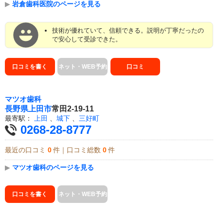
▶
岩倉歯科医院のページを見る
技術が優れていて、信頼できる。説明が丁寧だったの
で安心して受診できた。
口コミを書く
ネット・WEB予約
口コミ
マツオ歯科
長野県
上田市
常田2-19-11
最寄駅：
上田
、
城下
、
三好町
0268-28-8777
最近の口コミ
0
件｜口コミ総数
0
件
▶
マツオ歯科のページを見る
口コミを書く
ネット・WEB予約