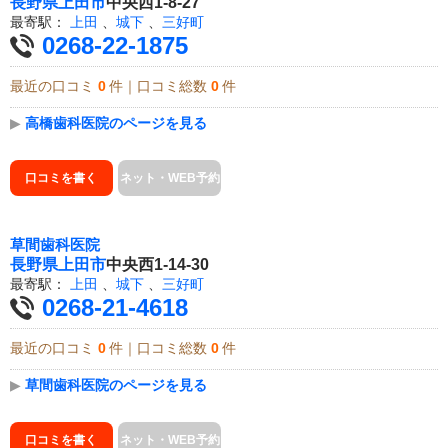
長野県
上田市
中央西1-8-27
最寄駅：
上田
、
城下
、
三好町
0268-22-1875
最近の口コミ
0
件｜口コミ総数
0
件
▶
高橋歯科医院のページを見る
口コミを書く
ネット・WEB予約
草間歯科医院
長野県
上田市
中央西1-14-30
最寄駅：
上田
、
城下
、
三好町
0268-21-4618
最近の口コミ
0
件｜口コミ総数
0
件
▶
草間歯科医院のページを見る
口コミを書く
ネット・WEB予約