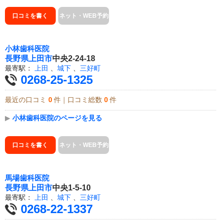
口コミを書く
ネット・WEB予約
小林歯科医院
長野県
上田市
中央2-24-18
最寄駅：
上田
、
城下
、
三好町
0268-25-1325
最近の口コミ
0
件｜口コミ総数
0
件
▶
小林歯科医院のページを見る
口コミを書く
ネット・WEB予約
馬場歯科医院
長野県
上田市
中央1-5-10
最寄駅：
上田
、
城下
、
三好町
0268-22-1337