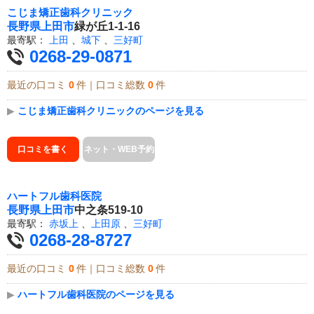
こじま矯正歯科クリニック
長野県
上田市
緑が丘1-1-16
最寄駅：
上田
、
城下
、
三好町
0268-29-0871
最近の口コミ
0
件｜口コミ総数
0
件
▶
こじま矯正歯科クリニックのページを見る
口コミを書く
ネット・WEB予約
ハートフル歯科医院
長野県
上田市
中之条519-10
最寄駅：
赤坂上
、
上田原
、
三好町
0268-28-8727
最近の口コミ
0
件｜口コミ総数
0
件
▶
ハートフル歯科医院のページを見る