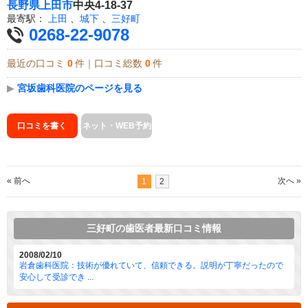
長野県
上田市
中央4-18-37
最寄駅：
上田
、
城下
、
三好町
0268-22-9078
最近の口コミ
0
件｜口コミ総数
0
件
▶
宮坂歯科医院のページを見る
口コミを書く
ネット・WEB予約
« 前へ
次へ »
1
2
三好町の歯医者最新口コミ情報
2008/02/10
岩倉歯科医院：技術が優れていて、信頼できる。説明が丁寧だったので
安心して受診でき ...