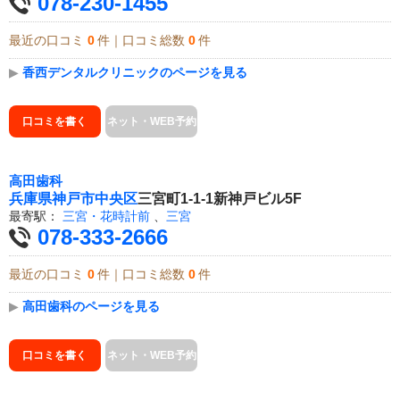
078-230-1455
最近の口コミ
0
件｜口コミ総数
0
件
▶
香西デンタルクリニックのページを見る
口コミを書く
ネット・WEB予約
高田歯科
兵庫県
神戸市中央区
三宮町1-1-1新神戸ビル5F
最寄駅：
三宮・花時計前
、
三宮
078-333-2666
最近の口コミ
0
件｜口コミ総数
0
件
▶
高田歯科のページを見る
口コミを書く
ネット・WEB予約