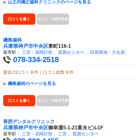
▶
山之内矯正歯科クリニックのページを見る
口コミを書く
ネット・WEB予約
磯島歯科
兵庫県
神戸市中央区
東町116-1
最寄駅：
三宮・花時計前
、
貿易センター
、
旧居留地・大丸前
078-334-2518
最近の口コミ
0
件｜口コミ総数
0
件
▶
磯島歯科のページを見る
口コミを書く
ネット・WEB予約
香西デンタルクリニック
兵庫県
神戸市中央区
御幸通5-1-21富永ビル1F
最寄駅：
三宮・花時計前
、
三宮
、
貿易センター