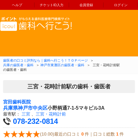
ヘルプ
チケットID入力
会員登録
ログイン
コンテンツへ移動
歯医者の口コミ評判なら｜歯科へ行こう！ＴＯＰページ
＞
兵庫の歯医者・歯科
＞
神戸市東灘区の歯医者・歯科
＞
三宮・花時計前駅
の歯医者・歯科
三宮・花時計前駅の歯科・歯医者
宮田歯科医院
兵庫県
神戸市中央区
小野柄通7-1-5マキビル3A
最寄駅：
三宮
、
三宮・花時計前
078-232-0814
(10.00)最近の口コミ
0
件｜口コミ総数
1
件