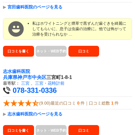
▶
宮田歯科医院のページを見る
私はホワイトニングと煙草で黒ずんだ歯ぐきを綺麗に
してもらいに、息子は虫歯の治療に。他では怖がって
治療を受けられなか ...
口コミを書く
ネット・WEB予約
口コミ
志水歯科医院
兵庫県
神戸市中央区
三宮町1-8-1
最寄駅：
三宮
、
三宮・花時計前
078-331-0336
(9.00)最近の口コミ
0
件｜口コミ総数
1
件
▶
志水歯科医院のページを見る
口コミを書く
ネット・WEB予約
口コミ