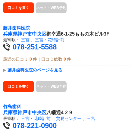
口コミを書く
ネット・WEB予約
藤井歯科医院
兵庫県
神戸市中央区
御幸通6-1-25ももの木ビル3F
最寄駅：
三宮
、
三宮・花時計前
078-251-5588
最近の口コミ
0
件｜口コミ総数
0
件
▶
藤井歯科医院のページを見る
口コミを書く
ネット・WEB予約
竹島歯科
兵庫県
神戸市中央区
八幡通4-2-9
最寄駅：
三宮・花時計前
、
貿易センター
、
三宮
078-221-0900