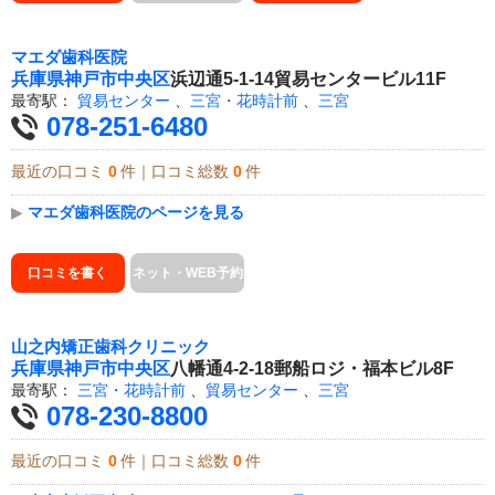
マエダ歯科医院
兵庫県
神戸市中央区
浜辺通5-1-14貿易センタービル11F
最寄駅：
貿易センター
、
三宮・花時計前
、
三宮
078-251-6480
最近の口コミ
0
件｜口コミ総数
0
件
▶
マエダ歯科医院のページを見る
口コミを書く
ネット・WEB予約
山之内矯正歯科クリニック
兵庫県
神戸市中央区
八幡通4-2-18郵船ロジ・福本ビル8F
最寄駅：
三宮・花時計前
、
貿易センター
、
三宮
078-230-8800
最近の口コミ
0
件｜口コミ総数
0
件