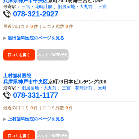
兵庫県
神戸市中央区
京町76-1明海三宮ビル3F
最寄駅：
三宮・花時計前
、
旧居留地・大丸前
、
三宮
078-321-2927
最近の口コミ
0
件｜口コミ総数
0
件
▶
黒田歯科医院のページを見る
口コミを書く
ネット・WEB予約
上村歯科医院
兵庫県
神戸市中央区
京町79日本ビルヂング208
最寄駅：
旧居留地・大丸前
、
三宮・花時計前
、
元町
078-331-1177
最近の口コミ
0
件｜口コミ総数
0
件
▶
上村歯科医院のページを見る
口コミを書く
ネット・WEB予約