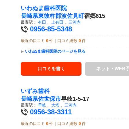
いわぬま歯科医院
長崎県
東彼杵郡波佐見町
宿郷615
最寄駅：
有田
、
上有田
、
三河内
0956-85-5348
最近の口コミ
0
件｜口コミ総数
0
件
▶
いわぬま歯科医院のページを見る
口コミを書く
ネット・WEB
いずみ歯科
長崎県
佐世保市
早岐1-5-17
最寄駅：
早岐
、
大塔
、
三河内
0956-38-3311
最近の口コミ
0
件｜口コミ総数
0
件