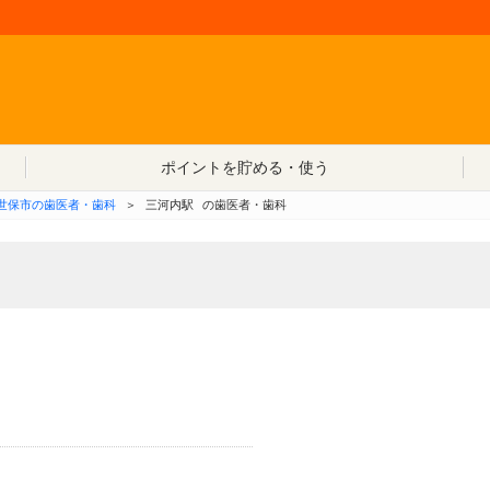
コンテンツへ移動
ポイントを貯める・使う
世保市の歯医者・歯科
＞
三河内駅
の歯医者・歯科