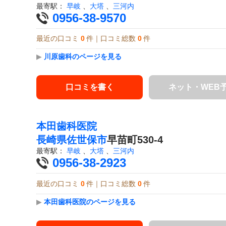
最寄駅：
早岐
、
大塔
、
三河内
0956-38-9570
最近の口コミ
0
件｜口コミ総数
0
件
▶
川原歯科のページを見る
口コミを書く
ネット・WEB
本田歯科医院
長崎県
佐世保市
早苗町530-4
最寄駅：
早岐
、
大塔
、
三河内
0956-38-2923
最近の口コミ
0
件｜口コミ総数
0
件
▶
本田歯科医院のページを見る