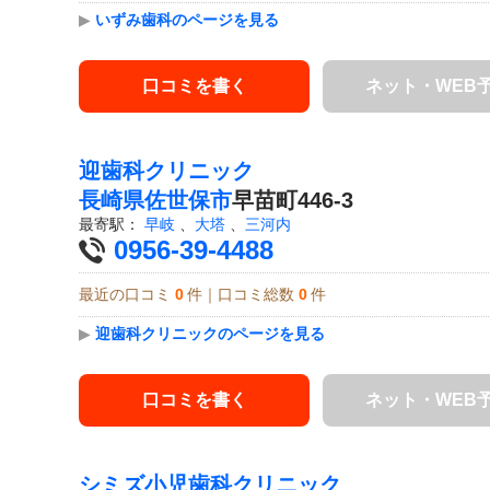
▶
いずみ歯科のページを見る
口コミを書く
ネット・WEB
迎歯科クリニック
長崎県
佐世保市
早苗町446-3
最寄駅：
早岐
、
大塔
、
三河内
0956-39-4488
最近の口コミ
0
件｜口コミ総数
0
件
▶
迎歯科クリニックのページを見る
口コミを書く
ネット・WEB
シミズ小児歯科クリニック