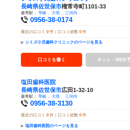
長崎県
佐世保市
権常寺町1101-33
最寄駅：
早岐
、
大塔
、
三河内
0956-38-0174
最近の口コミ
0
件｜口コミ総数
0
件
▶
シミズ小児歯科クリニックのページを見る
口コミを書く
ネット・WEB
塩田歯科医院
長崎県
佐世保市
広田1-32-10
最寄駅：
早岐
、
大塔
、
三河内
0956-38-3130
最近の口コミ
0
件｜口コミ総数
0
件
▶
塩田歯科医院のページを見る