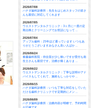
2026/07/08
ハナダ歯科診療所：先生をはじめスタッフの皆さ
んも親切に対応してくれます
2026/07/05
ウエストデンタルクリニック：3ヶ月に一度の定
期点検とクリーニングでお世話になって ...
2026/07/04
アップル歯科：25年ほど通っています いつもあ
りがとうございますみなさん良い人ばか ...
2026/06/24
春藤歯科医院：待合室が少し狭いですが受付も衛
生士さんも親切です。治療が痛くありま ...
2026/06/22
ウエストデンタルクリニック：丁寧な説明やアド
バイスもしてくれて、施術もしっかりや ...
2026/06/15
ハナダ歯科診療所：いつも丁寧な対応をしていた
だける歯科クリニックです定期的にメン ...
2026/06/09
ハナダ歯科診療所：治療内容が明瞭で、予約時間
が正確です。