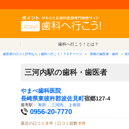
歯科へ行こう！とは？
歯医者の口コミ評判なら｜歯科へ行こう！ＴＯＰページ
＞
長崎の歯医者・歯科
＞
佐
三河内駅の歯科・歯医者
やまべ歯科医院
長崎県
東彼杵郡波佐見町
宿郷127-4
最寄駅：
有田
、
三河内
、
上有田
0956-20-7770
最近の口コミ
0
件｜口コミ総数
0
件