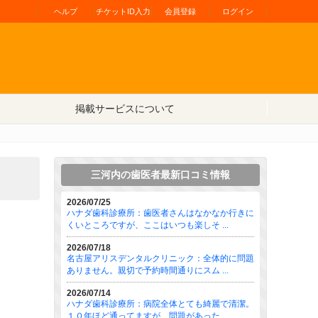
ヘルプ
チケットID入力
会員登録
ログイン
掲載サービスについて
三河内の歯医者最新口コミ情報
2026/07/25
ハナダ歯科診療所：歯医者さんはなかなか行きに
くいところですが、ここはいつも楽しそ ...
2026/07/18
名古屋アリスデンタルクリニック：全体的に問題
ありません。親切で予約時間通りにスム ...
2026/07/14
ハナダ歯科診療所：病院全体とても綺麗で清潔。
１０年ほど通ってますが、問題があった ...