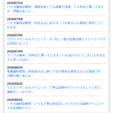
2026/07/14
ハナダ歯科診療所：病院全体とても綺麗で清潔。１０年ほど通ってます
が、問題があった ...
2026/07/08
ハナダ歯科診療所：先生をはじめスタッフの皆さんも親切に対応してく
れます
2026/07/05
ウエストデンタルクリニック：3ヶ月に一度の定期点検とクリーニングで
お世話になって ...
2026/07/04
アップル歯科：25年ほど通っています いつもありがとうございますみな
さん良い人ばか ...
2026/06/24
春藤歯科医院：待合室が少し狭いですが受付も衛生士さんも親切です。
治療が痛くありま ...
2026/06/22
ウエストデンタルクリニック：丁寧な説明やアドバイスもしてくれて、
施術もしっかりや ...
2026/06/15
ハナダ歯科診療所：いつも丁寧な対応をしていただける歯科クリニック
です定期的にメン ...