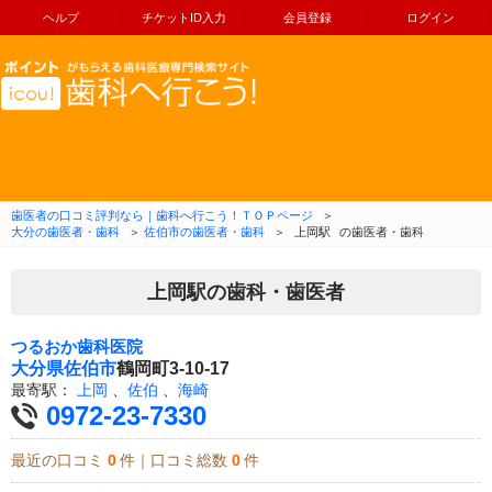
ヘルプ
チケットID入力
会員登録
ログイン
コンテンツへ移動
歯医者の口コミ評判なら｜歯科へ行こう！ＴＯＰページ
＞
大分の歯医者・歯科
＞
佐伯市の歯医者・歯科
＞
上岡駅
の歯医者・歯科
上岡駅の歯科・歯医者
つるおか歯科医院
大分県
佐伯市
鶴岡町3-10-17
最寄駅：
上岡
、
佐伯
、
海崎
0972-23-7330
最近の口コミ
0
件｜口コミ総数
0
件