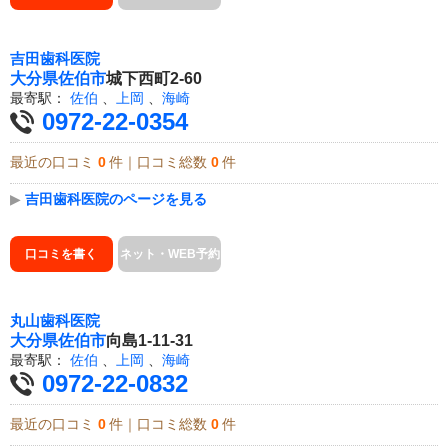
吉田歯科医院
大分県
佐伯市
城下西町2-60
最寄駅：
佐伯
、
上岡
、
海崎
0972-22-0354
最近の口コミ
0
件｜口コミ総数
0
件
▶
吉田歯科医院のページを見る
口コミを書く
ネット・WEB予約
丸山歯科医院
大分県
佐伯市
向島1-11-31
最寄駅：
佐伯
、
上岡
、
海崎
0972-22-0832
最近の口コミ
0
件｜口コミ総数
0
件