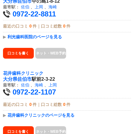
大分県
佐伯市
中の島1-8-12
最寄駅：
佐伯
、
上岡
、
海崎
0972-22-8811
最近の口コミ
0
件｜口コミ総数
0
件
▶
利光歯科医院のページを見る
口コミを書く
ネット・WEB予約
花井歯科クリニック
大分県
佐伯市
駅前2-3-22
最寄駅：
佐伯
、
海崎
、
上岡
0972-22-1107
最近の口コミ
0
件｜口コミ総数
0
件
▶
花井歯科クリニックのページを見る
口コミを書く
ネット・WEB予約