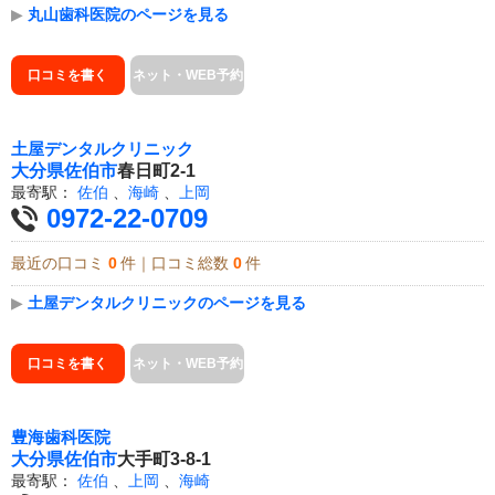
▶
丸山歯科医院のページを見る
口コミを書く
ネット・WEB予約
土屋デンタルクリニック
大分県
佐伯市
春日町2-1
最寄駅：
佐伯
、
海崎
、
上岡
0972-22-0709
最近の口コミ
0
件｜口コミ総数
0
件
▶
土屋デンタルクリニックのページを見る
口コミを書く
ネット・WEB予約
豊海歯科医院
大分県
佐伯市
大手町3-8-1
最寄駅：
佐伯
、
上岡
、
海崎