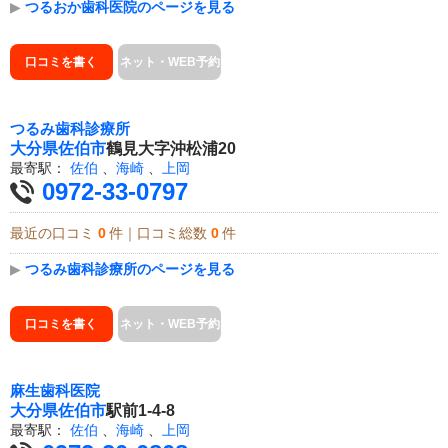
▶
つるおか歯科医院のページを見る
口コミを書く
ネット・WEB予約
つるみ歯科診療所
大分県
佐伯市
鶴見大字沖松浦20
最寄駅：
佐伯
、
海崎
、
上岡
0972-33-0797
最近の口コミ
0
件｜口コミ総数
0
件
▶
つるみ歯科診療所のページを見る
口コミを書く
ネット・WEB予約
麻生歯科医院
大分県
佐伯市
駅前1-4-8
最寄駅：
佐伯
、
海崎
、
上岡