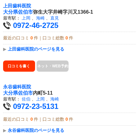
上田歯科医院
大分県
佐伯市
弥生大字井崎字川又1366-1
最寄駅：
上岡
、
海崎
、
直見
0972-46-2725
最近の口コミ
0
件｜口コミ総数
0
件
▶
上田歯科医院のページを見る
口コミを書く
ネット・WEB予約
永谷歯科医院
大分県
佐伯市
内町5-11
最寄駅：
佐伯
、
上岡
、
海崎
0972-23-5131
最近の口コミ
0
件｜口コミ総数
0
件
▶
永谷歯科医院のページを見る