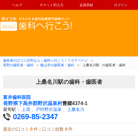
ヘルプ
チケットID入力
会員登録
ログイン
コンテンツへ移動
歯医者の口コミ評判なら｜歯科へ行こう！ＴＯＰページ
＞
長野の歯医者・歯科
＞
飯山市の歯医者・歯科
＞
上桑名川駅
の歯医者・歯科
上桑名川駅の歯科・歯医者
富井歯科医院
長野県
下高井郡野沢温泉村
豊郷4374-1
最寄駅：
上境
、
戸狩野沢温泉
、
上桑名川
0269-85-2347
最近の口コミ
0
件｜口コミ総数
0
件