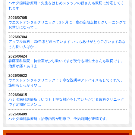
ハナダ歯科診療所：先生をはじめスタッフの皆さんも親切に対応してく
れます
2026/07/05
ウエストデンタルクリニック：3ヶ月に一度の定期点検とクリーニングで
お世話になって ...
2026/07/04
アップル歯科：25年ほど通っています いつもありがとうございますみな
さん良い人ばか ...
2026/06/24
春藤歯科医院：待合室が少し狭いですが受付も衛生士さんも親切です。
治療が痛くありま ...
2026/06/22
ウエストデンタルクリニック：丁寧な説明やアドバイスもしてくれて、
施術もしっかりや ...
2026/06/15
ハナダ歯科診療所：いつも丁寧な対応をしていただける歯科クリニック
です定期的にメン ...
2026/06/09
ハナダ歯科診療所：治療内容が明瞭で、予約時間が正確です。