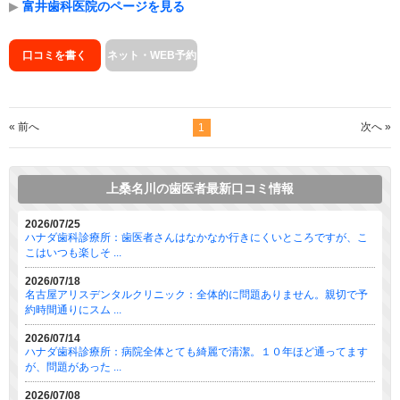
▶
富井歯科医院のページを見る
口コミを書く
ネット・WEB予約
« 前へ
次へ »
1
上桑名川の歯医者最新口コミ情報
2026/07/25
ハナダ歯科診療所：歯医者さんはなかなか行きにくいところですが、こ
こはいつも楽しそ ...
2026/07/18
名古屋アリスデンタルクリニック：全体的に問題ありません。親切で予
約時間通りにスム ...
2026/07/14
ハナダ歯科診療所：病院全体とても綺麗で清潔。１０年ほど通ってます
が、問題があった ...
2026/07/08