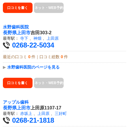
口コミを書く
ネット・WEB予約
水野歯科医院
長野県
上田市
吉田303-2
最寄駅：
寺下
、
神畑
、
上田原
0268-22-5034
最近の口コミ
0
件｜口コミ総数
0
件
▶
水野歯科医院のページを見る
口コミを書く
ネット・WEB予約
アップル歯科
長野県
上田市
上田原1107-17
最寄駅：
赤坂上
、
上田原
、
三好町
0268-21-1818