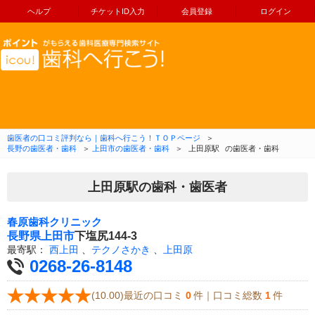
ヘルプ
チケットID入力
会員登録
ログイン
コンテンツへ移動
歯医者の口コミ評判なら｜歯科へ行こう！ＴＯＰページ
＞
長野の歯医者・歯科
＞
上田市の歯医者・歯科
＞
上田原駅
の歯医者・歯科
上田原駅の歯科・歯医者
春原歯科クリニック
長野県
上田市
下塩尻144-3
最寄駅：
西上田
、
テクノさかき
、
上田原
0268-26-8148
(10.00)最近の口コミ
0
件｜口コミ総数
1
件