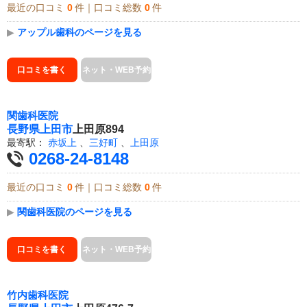
最近の口コミ
0
件｜口コミ総数
0
件
▶
アップル歯科のページを見る
口コミを書く
ネット・WEB予約
関歯科医院
長野県
上田市
上田原894
最寄駅：
赤坂上
、
三好町
、
上田原
0268-24-8148
最近の口コミ
0
件｜口コミ総数
0
件
▶
関歯科医院のページを見る
口コミを書く
ネット・WEB予約
竹内歯科医院