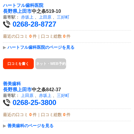
ハートフル歯科医院
長野県
上田市
中之条519-10
最寄駅：
赤坂上
、
上田原
、
三好町
0268-28-8727
最近の口コミ
0
件｜口コミ総数
0
件
▶
ハートフル歯科医院のページを見る
口コミを書く
ネット・WEB予約
善美歯科
長野県
上田市
中之条842-37
最寄駅：
上田原
、
赤坂上
、
三好町
0268-25-3800
最近の口コミ
0
件｜口コミ総数
0
件
▶
善美歯科のページを見る