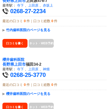
長野県
上田市
上田原476-7
最寄駅：
寺下
、
上田原
、
赤坂上
0268-27-2234
最近の口コミ
0
件｜口コミ総数
0
件
▶
竹内歯科医院のページを見る
口コミを書く
ネット・WEB予約
櫻井歯科医院
長野県
上田市
福田34-2
最寄駅：
寺下
、
上田原
、
神畑
0268-25-3770
最近の口コミ
0
件｜口コミ総数
0
件
▶
櫻井歯科医院のページを見る
口コミを書く
ネット・WEB予約