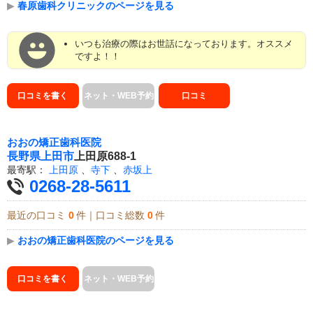
▶
春原歯科クリニックのページを見る
いつも治療の際はお世話になっております。オススメ
ですよ！！
口コミを書く
ネット・WEB予約
口コミ
おおの矯正歯科医院
長野県
上田市
上田原688-1
最寄駅：
上田原
、
寺下
、
赤坂上
0268-28-5611
最近の口コミ
0
件｜口コミ総数
0
件
▶
おおの矯正歯科医院のページを見る
口コミを書く
ネット・WEB予約