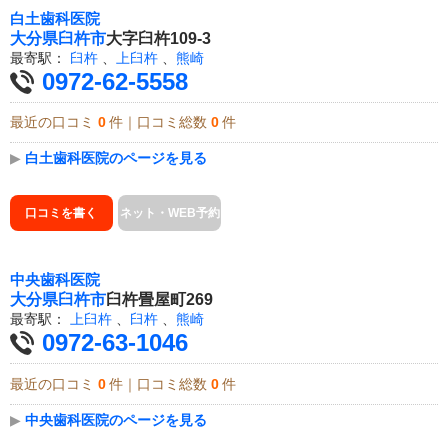
白土歯科医院
大分県
臼杵市
大字臼杵109-3
最寄駅：
臼杵
、
上臼杵
、
熊崎
0972-62-5558
最近の口コミ
0
件｜口コミ総数
0
件
▶
白土歯科医院のページを見る
口コミを書く
ネット・WEB予約
中央歯科医院
大分県
臼杵市
臼杵畳屋町269
最寄駅：
上臼杵
、
臼杵
、
熊崎
0972-63-1046
最近の口コミ
0
件｜口コミ総数
0
件
▶
中央歯科医院のページを見る