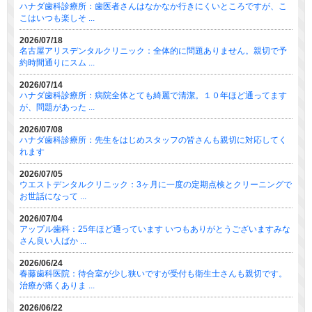
ハナダ歯科診療所：歯医者さんはなかなか行きにくいところですが、こ
こはいつも楽しそ ...
2026/07/18
名古屋アリスデンタルクリニック：全体的に問題ありません。親切で予
約時間通りにスム ...
2026/07/14
ハナダ歯科診療所：病院全体とても綺麗で清潔。１０年ほど通ってます
が、問題があった ...
2026/07/08
ハナダ歯科診療所：先生をはじめスタッフの皆さんも親切に対応してく
れます
2026/07/05
ウエストデンタルクリニック：3ヶ月に一度の定期点検とクリーニングで
お世話になって ...
2026/07/04
アップル歯科：25年ほど通っています いつもありがとうございますみな
さん良い人ばか ...
2026/06/24
春藤歯科医院：待合室が少し狭いですが受付も衛生士さんも親切です。
治療が痛くありま ...
2026/06/22