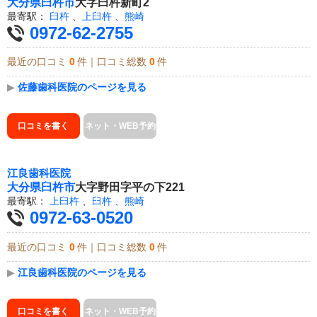
大分県
臼杵市
大字臼杵新町2
最寄駅：
臼杵
、
上臼杵
、
熊崎
0972-62-2755
最近の口コミ
0
件｜口コミ総数
0
件
▶
佐藤歯科医院のページを見る
口コミを書く
ネット・WEB予約
江良歯科医院
大分県
臼杵市
大字野田字平の下221
最寄駅：
上臼杵
、
臼杵
、
熊崎
0972-63-0520
最近の口コミ
0
件｜口コミ総数
0
件
▶
江良歯科医院のページを見る
口コミを書く
ネット・WEB予約