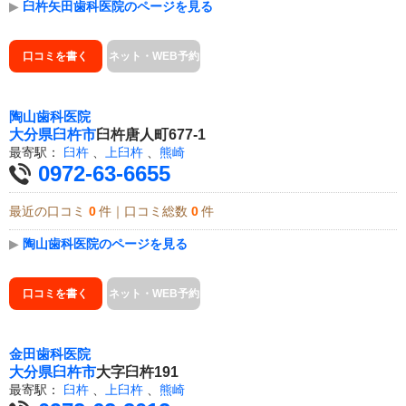
▶
臼杵矢田歯科医院のページを見る
口コミを書く
ネット・WEB予約
陶山歯科医院
大分県
臼杵市
臼杵唐人町677-1
最寄駅：
臼杵
、
上臼杵
、
熊崎
0972-63-6655
最近の口コミ
0
件｜口コミ総数
0
件
▶
陶山歯科医院のページを見る
口コミを書く
ネット・WEB予約
金田歯科医院
大分県
臼杵市
大字臼杵191
最寄駅：
臼杵
、
上臼杵
、
熊崎