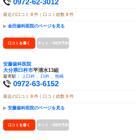
0972-62-3012
最近の口コミ
0
件｜口コミ総数
0
件
▶
金田歯科医院のページを見る
口コミを書く
ネット・WEB予約
安藤歯科医院
大分県
臼杵市
平清水13組
最寄駅：
上臼杵
、
臼杵
、
熊崎
0972-63-6152
最近の口コミ
0
件｜口コミ総数
0
件
▶
安藤歯科医院のページを見る
口コミを書く
ネット・WEB予約