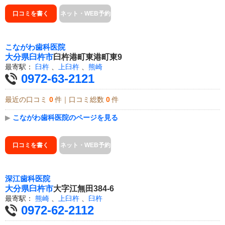
口コミを書く
ネット・WEB予約
こながわ歯科医院
大分県
臼杵市
臼杵港町東港町東9
最寄駅：
臼杵
、
上臼杵
、
熊崎
0972-63-2121
最近の口コミ
0
件｜口コミ総数
0
件
▶
こながわ歯科医院のページを見る
口コミを書く
ネット・WEB予約
深江歯科医院
大分県
臼杵市
大字江無田384-6
最寄駅：
熊崎
、
上臼杵
、
臼杵
0972-62-2112