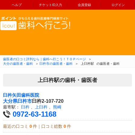
ヘルプ
チケットID入力
会員登録
ログイン
コンテンツへ移動
歯医者の口コミ評判なら｜歯科へ行こう！ＴＯＰページ
＞
大分の歯医者・歯科
＞
臼杵市の歯医者・歯科
＞
上臼杵駅
の歯医者・歯科
上臼杵駅の歯科・歯医者
臼杵矢田歯科医院
大分県
臼杵市
臼杵2-107-720
最寄駅：
臼杵
、
上臼杵
、
熊崎
0972-63-1168
最近の口コミ
0
件｜口コミ総数
0
件