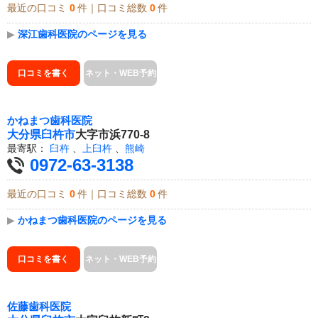
最近の口コミ
0
件｜口コミ総数
0
件
▶
深江歯科医院のページを見る
口コミを書く
ネット・WEB予約
かねまつ歯科医院
大分県
臼杵市
大字市浜770-8
最寄駅：
臼杵
、
上臼杵
、
熊崎
0972-63-3138
最近の口コミ
0
件｜口コミ総数
0
件
▶
かねまつ歯科医院のページを見る
口コミを書く
ネット・WEB予約
佐藤歯科医院