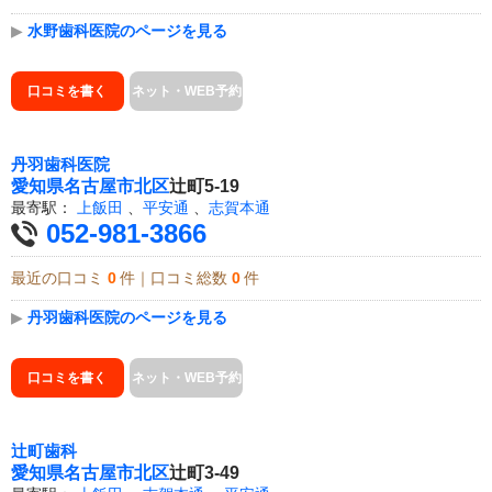
▶
水野歯科医院のページを見る
口コミを書く
ネット・WEB予約
丹羽歯科医院
愛知県
名古屋市北区
辻町5-19
最寄駅：
上飯田
、
平安通
、
志賀本通
052-981-3866
最近の口コミ
0
件｜口コミ総数
0
件
▶
丹羽歯科医院のページを見る
口コミを書く
ネット・WEB予約
辻町歯科
愛知県
名古屋市北区
辻町3-49