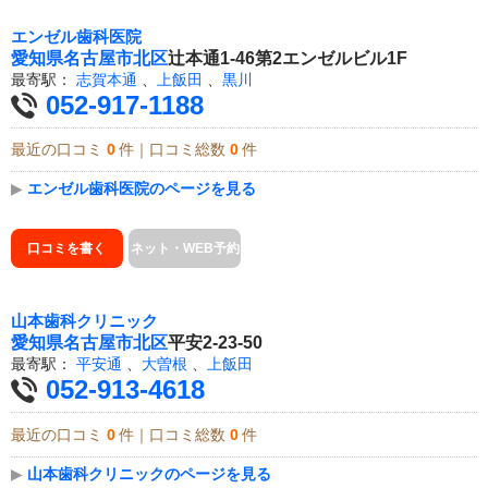
エンゼル歯科医院
愛知県
名古屋市北区
辻本通1-46第2エンゼルビル1F
最寄駅：
志賀本通
、
上飯田
、
黒川
052-917-1188
最近の口コミ
0
件｜口コミ総数
0
件
▶
エンゼル歯科医院のページを見る
口コミを書く
ネット・WEB予約
山本歯科クリニック
愛知県
名古屋市北区
平安2-23-50
最寄駅：
平安通
、
大曽根
、
上飯田
052-913-4618
最近の口コミ
0
件｜口コミ総数
0
件
▶
山本歯科クリニックのページを見る