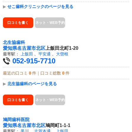
▶
せこ歯科クリニックのページを見る
口コミを書く
ネット・WEB予約
北生協歯科
愛知県
名古屋市北区
上飯田北町1-20
最寄駅：
上飯田
、
平安通
、
大曽根
052-915-7710
最近の口コミ
0
件｜口コミ総数
0
件
▶
北生協歯科のページを見る
口コミを書く
ネット・WEB予約
鳩岡歯科医院
愛知県
名古屋市北区
鳩岡町1-1-1
最寄駅：
黒川
、
志賀本通
、
上飯田