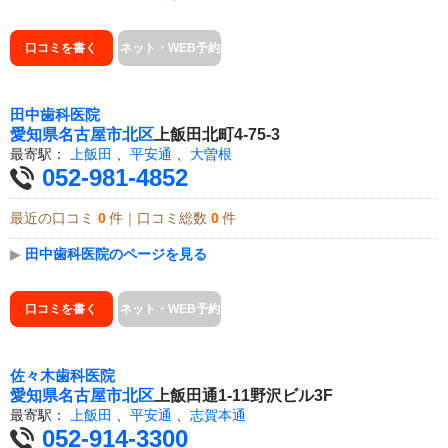
口コミを書く
ネット・WEB予約
田中歯科医院
愛知県
名古屋市北区
上飯田北町4-75-3
最寄駅：
上飯田
、
平安通
、
大曽根
052-981-4852
最近の口コミ
0
件｜口コミ総数
0
件
▶
田中歯科医院のページを見る
口コミを書く
ネット・WEB予約
佐々木歯科医院
愛知県
名古屋市北区
上飯田通1-11野沢ビル3F
最寄駅：
上飯田
、
平安通
、
志賀本通
052-914-3300