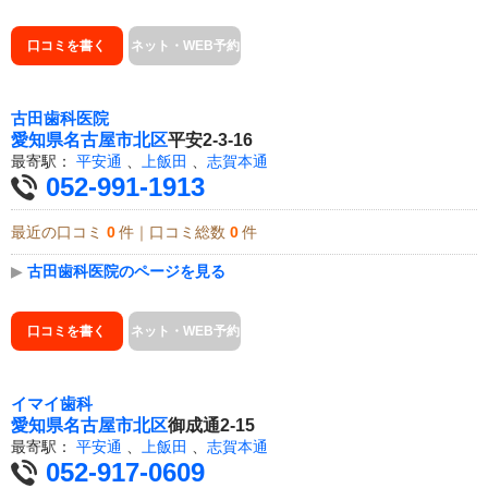
口コミを書く
ネット・WEB予約
古田歯科医院
愛知県
名古屋市北区
平安2-3-16
最寄駅：
平安通
、
上飯田
、
志賀本通
052-991-1913
最近の口コミ
0
件｜口コミ総数
0
件
▶
古田歯科医院のページを見る
口コミを書く
ネット・WEB予約
イマイ歯科
愛知県
名古屋市北区
御成通2-15
最寄駅：
平安通
、
上飯田
、
志賀本通
052-917-0609