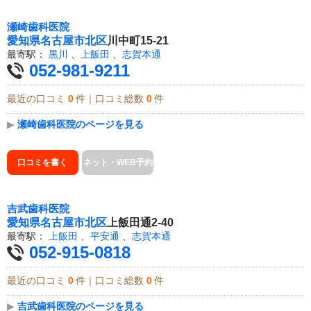
瀬崎歯科医院
愛知県
名古屋市北区
川中町15-21
最寄駅：
黒川
、
上飯田
、
志賀本通
052-981-9211
最近の口コミ
0
件｜口コミ総数
0
件
▶
瀬崎歯科医院のページを見る
口コミを書く
ネット・WEB予約
吉武歯科医院
愛知県
名古屋市北区
上飯田通2-40
最寄駅：
上飯田
、
平安通
、
志賀本通
052-915-0818
最近の口コミ
0
件｜口コミ総数
0
件
▶
吉武歯科医院のページを見る