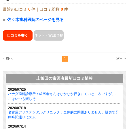
最近の口コミ
0
件｜口コミ総数
0
件
▶
佐々木歯科医院のページを見る
口コミを書く
ネット・WEB予約
« 前へ
次へ »
1
上飯田の歯医者最新口コミ情報
2026/07/25
ハナダ歯科診療所：歯医者さんはなかなか行きにくいところですが、こ
こはいつも楽しそ ...
2026/07/18
名古屋アリスデンタルクリニック：全体的に問題ありません。親切で予
約時間通りにスム ...
2026/07/14