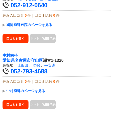
052-912-0640
最近の口コミ
0
件｜口コミ総数
0
件
▶
鳩岡歯科医院のページを見る
口コミを書く
ネット・WEB予約
中村歯科
愛知県
名古屋市守山区
瀬古1-1320
最寄駅：
上飯田
、
味鋺
、
平安通
052-793-4688
最近の口コミ
0
件｜口コミ総数
0
件
▶
中村歯科のページを見る
口コミを書く
ネット・WEB予約