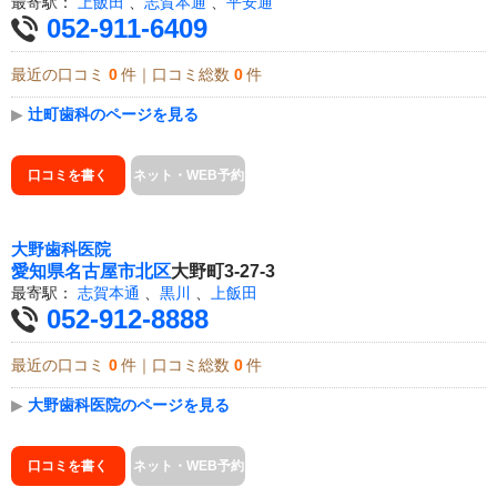
最寄駅：
上飯田
、
志賀本通
、
平安通
052-911-6409
最近の口コミ
0
件｜口コミ総数
0
件
▶
辻町歯科のページを見る
口コミを書く
ネット・WEB予約
大野歯科医院
愛知県
名古屋市北区
大野町3-27-3
最寄駅：
志賀本通
、
黒川
、
上飯田
052-912-8888
最近の口コミ
0
件｜口コミ総数
0
件
▶
大野歯科医院のページを見る
口コミを書く
ネット・WEB予約