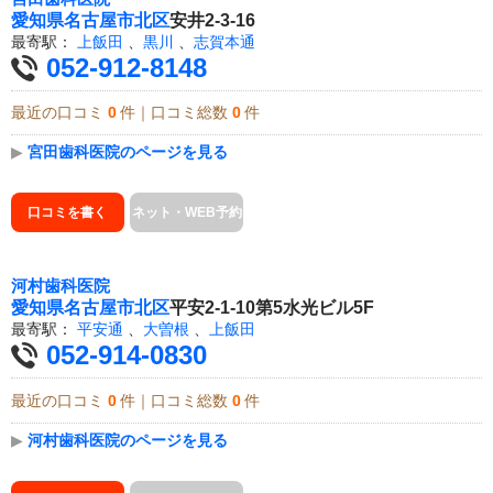
愛知県
名古屋市北区
安井2-3-16
最寄駅：
上飯田
、
黒川
、
志賀本通
052-912-8148
最近の口コミ
0
件｜口コミ総数
0
件
▶
宮田歯科医院のページを見る
口コミを書く
ネット・WEB予約
河村歯科医院
愛知県
名古屋市北区
平安2-1-10第5水光ビル5F
最寄駅：
平安通
、
大曽根
、
上飯田
052-914-0830
最近の口コミ
0
件｜口コミ総数
0
件
▶
河村歯科医院のページを見る