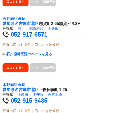
口コミを書く
ネット・WEB予約
石井歯科医院
愛知県
名古屋市北区
志賀町2-65志賀ビル3F
最寄駅：
黒川
、
志賀本通
、
上飯田
052-917-6571
最近の口コミ
0
件｜口コミ総数
0
件
▶
石井歯科医院のページを見る
口コミを書く
ネット・WEB予約
水野歯科医院
愛知県
名古屋市北区
上飯田南町1-25
最寄駅：
上飯田
、
平安通
、
志賀本通
052-915-9435
最近の口コミ
0
件｜口コミ総数
0
件