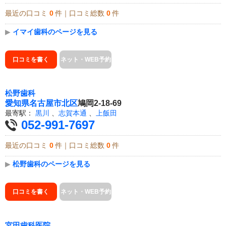
最近の口コミ
0
件｜口コミ総数
0
件
▶
イマイ歯科のページを見る
口コミを書く
ネット・WEB予約
松野歯科
愛知県
名古屋市北区
鳩岡2-18-69
最寄駅：
黒川
、
志賀本通
、
上飯田
052-991-7697
最近の口コミ
0
件｜口コミ総数
0
件
▶
松野歯科のページを見る
口コミを書く
ネット・WEB予約
宮田歯科医院