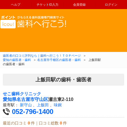
ヘルプ
チケットID入力
会員登録
ログイン
コンテンツへ移動
歯医者の口コミ評判なら｜歯科へ行こう！ＴＯＰページ
＞
愛知の歯医者・歯科
＞
名古屋市千種区の歯医者・歯科
＞
上飯田駅
の歯医者・歯科
上飯田駅の歯科・歯医者
せこ歯科クリニック
愛知県
名古屋市守山区
瀬古東2-110
最寄駅：
新守山
、
上飯田
、
味鋺
052-796-1400
最近の口コミ
0
件｜口コミ総数
0
件