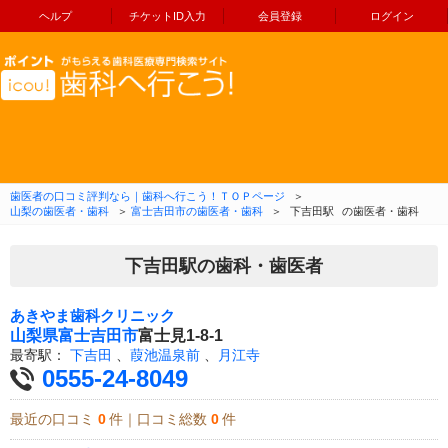
ヘルプ
チケットID入力
会員登録
ログイン
コンテンツへ移動
歯医者の口コミ評判なら｜歯科へ行こう！ＴＯＰページ
＞
山梨の歯医者・歯科
＞
富士吉田市の歯医者・歯科
＞
下吉田駅
の歯医者・歯科
下吉田駅の歯科・歯医者
あきやま歯科クリニック
山梨県
富士吉田市
富士見1-8-1
最寄駅：
下吉田
、
葭池温泉前
、
月江寺
0555-24-8049
最近の口コミ
0
件｜口コミ総数
0
件