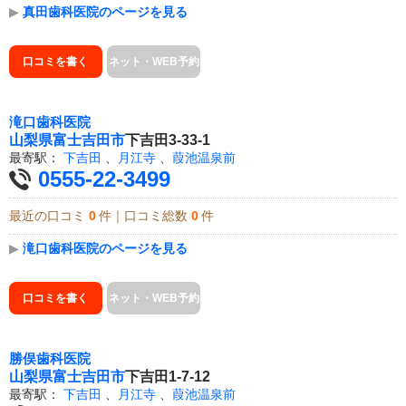
▶
真田歯科医院のページを見る
口コミを書く
ネット・WEB予約
滝口歯科医院
山梨県
富士吉田市
下吉田3-33-1
最寄駅：
下吉田
、
月江寺
、
葭池温泉前
0555-22-3499
最近の口コミ
0
件｜口コミ総数
0
件
▶
滝口歯科医院のページを見る
口コミを書く
ネット・WEB予約
勝俣歯科医院
山梨県
富士吉田市
下吉田1-7-12
最寄駅：
下吉田
、
月江寺
、
葭池温泉前