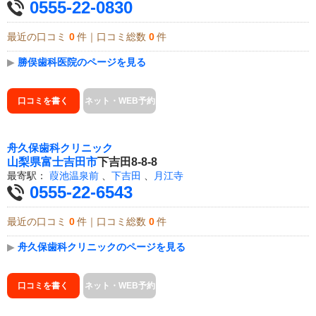
0555-22-0830
最近の口コミ
0
件｜口コミ総数
0
件
▶
勝俣歯科医院のページを見る
口コミを書く
ネット・WEB予約
舟久保歯科クリニック
山梨県
富士吉田市
下吉田8-8-8
最寄駅：
葭池温泉前
、
下吉田
、
月江寺
0555-22-6543
最近の口コミ
0
件｜口コミ総数
0
件
▶
舟久保歯科クリニックのページを見る
口コミを書く
ネット・WEB予約