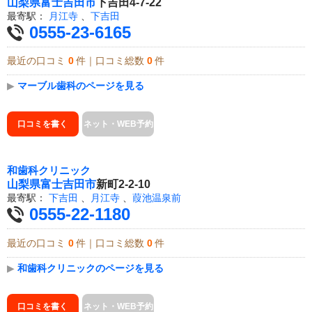
山梨県
富士吉田市
下吉田4-7-22
最寄駅：
月江寺
、
下吉田
0555-23-6165
最近の口コミ
0
件｜口コミ総数
0
件
▶
マーブル歯科のページを見る
口コミを書く
ネット・WEB予約
和歯科クリニック
山梨県
富士吉田市
新町2-2-10
最寄駅：
下吉田
、
月江寺
、
葭池温泉前
0555-22-1180
最近の口コミ
0
件｜口コミ総数
0
件
▶
和歯科クリニックのページを見る
口コミを書く
ネット・WEB予約