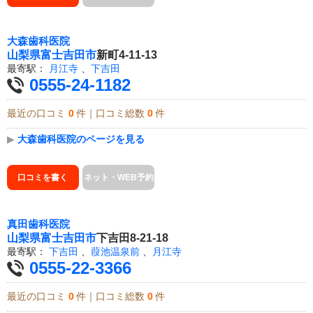
大森歯科医院
山梨県
富士吉田市
新町4-11-13
最寄駅：
月江寺
、
下吉田
0555-24-1182
最近の口コミ
0
件｜口コミ総数
0
件
▶
大森歯科医院のページを見る
口コミを書く
ネット・WEB予約
真田歯科医院
山梨県
富士吉田市
下吉田8-21-18
最寄駅：
下吉田
、
葭池温泉前
、
月江寺
0555-22-3366
最近の口コミ
0
件｜口コミ総数
0
件