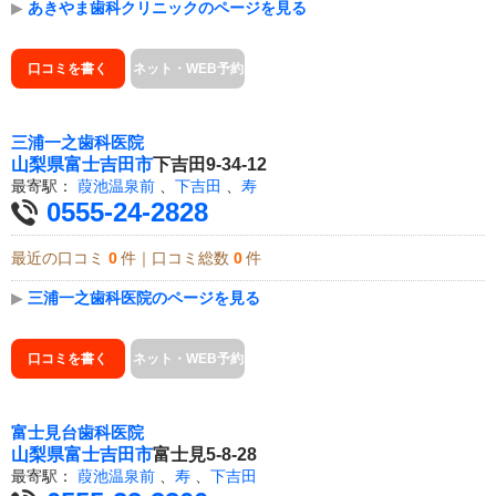
▶
あきやま歯科クリニックのページを見る
口コミを書く
ネット・WEB予約
三浦一之歯科医院
山梨県
富士吉田市
下吉田9-34-12
最寄駅：
葭池温泉前
、
下吉田
、
寿
0555-24-2828
最近の口コミ
0
件｜口コミ総数
0
件
▶
三浦一之歯科医院のページを見る
口コミを書く
ネット・WEB予約
富士見台歯科医院
山梨県
富士吉田市
富士見5-8-28
最寄駅：
葭池温泉前
、
寿
、
下吉田