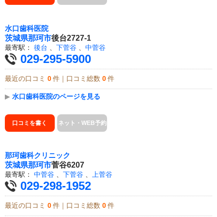
水口歯科医院
茨城県
那珂市
後台2727-1
最寄駅：
後台
、
下菅谷
、
中菅谷
029-295-5900
最近の口コミ
0
件｜口コミ総数
0
件
▶
水口歯科医院のページを見る
口コミを書く
ネット・WEB予約
那珂歯科クリニック
茨城県
那珂市
菅谷6207
最寄駅：
中菅谷
、
下菅谷
、
上菅谷
029-298-1952
最近の口コミ
0
件｜口コミ総数
0
件