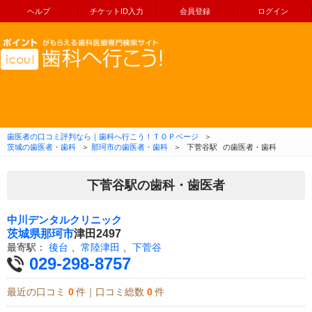
ヘルプ
チケットID入力
会員登録
ログイン
コンテンツへ移動
歯医者の口コミ評判なら｜歯科へ行こう！ＴＯＰページ
＞
茨城の歯医者・歯科
＞
那珂市の歯医者・歯科
＞
下菅谷駅
の歯医者・歯科
下菅谷駅の歯科・歯医者
中川デンタルクリニック
茨城県
那珂市
津田2497
最寄駅：
後台
、
常陸津田
、
下菅谷
029-298-8757
最近の口コミ
0
件｜口コミ総数
0
件