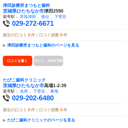
津田診療所まつもと歯科
茨城県
ひたちなか市
津田2590
最寄駅：
常陸津田
、
後台
、
下菅谷
029-272-6671
最近の口コミ
0
件｜口コミ総数
0
件
▶
津田診療所まつもと歯科のページを見る
口コミを書く
ネット・WEB予約
たびこ歯科クリニック
茨城県
ひたちなか市
高場1-2-39
最寄駅：
佐和
、
下菅谷
、
東海
029-202-6480
最近の口コミ
0
件｜口コミ総数
0
件
▶
たびこ歯科クリニックのページを見る