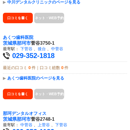
▶
中川デンタルクリニックのページを見る
口コミを書く
ネット・WEB予約
あくつ歯科医院
茨城県
那珂市
菅谷3750-1
最寄駅：
下菅谷
、
後台
、
中菅谷
029-352-1818
最近の口コミ
0
件｜口コミ総数
0
件
▶
あくつ歯科医院のページを見る
口コミを書く
ネット・WEB予約
那珂デンタルオフィス
茨城県
那珂市
菅谷2748-1
最寄駅：
中菅谷
、
上菅谷
、
下菅谷