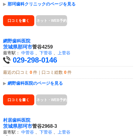
▶
那珂歯科クリニックのページを見る
口コミを書く
ネット・WEB予約
網野歯科医院
茨城県
那珂市
菅谷4259
最寄駅：
中菅谷
、
下菅谷
、
上菅谷
029-298-0146
最近の口コミ
0
件｜口コミ総数
0
件
▶
網野歯科医院のページを見る
口コミを書く
ネット・WEB予約
村居歯科医院
茨城県
那珂市
菅谷2968-3
最寄駅：
中菅谷
、
下菅谷
、
上菅谷