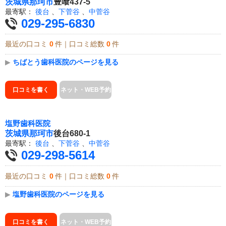
茨城県
那珂市
豊喰437-5
最寄駅：
後台
、
下菅谷
、
中菅谷
029-295-6830
最近の口コミ
0
件｜口コミ総数
0
件
▶
ちばとう歯科医院のページを見る
口コミを書く
ネット・WEB予約
塩野歯科医院
茨城県
那珂市
後台680-1
最寄駅：
後台
、
下菅谷
、
中菅谷
029-298-5614
最近の口コミ
0
件｜口コミ総数
0
件
▶
塩野歯科医院のページを見る
口コミを書く
ネット・WEB予約