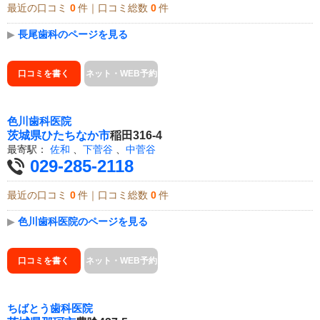
最近の口コミ
0
件｜口コミ総数
0
件
▶
長尾歯科のページを見る
口コミを書く
ネット・WEB予約
色川歯科医院
茨城県
ひたちなか市
稲田316-4
最寄駅：
佐和
、
下菅谷
、
中菅谷
029-285-2118
最近の口コミ
0
件｜口コミ総数
0
件
▶
色川歯科医院のページを見る
口コミを書く
ネット・WEB予約
ちばとう歯科医院