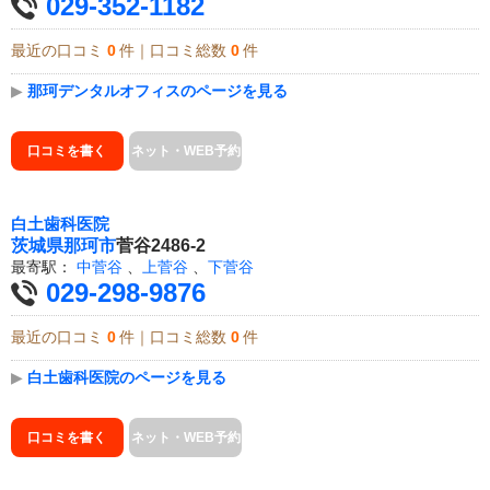
029-352-1182
最近の口コミ
0
件｜口コミ総数
0
件
▶
那珂デンタルオフィスのページを見る
口コミを書く
ネット・WEB予約
白土歯科医院
茨城県
那珂市
菅谷2486-2
最寄駅：
中菅谷
、
上菅谷
、
下菅谷
029-298-9876
最近の口コミ
0
件｜口コミ総数
0
件
▶
白土歯科医院のページを見る
口コミを書く
ネット・WEB予約