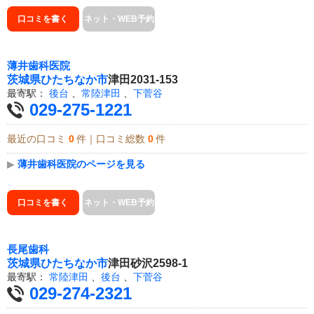
口コミを書く
ネット・WEB予約
薄井歯科医院
茨城県
ひたちなか市
津田2031-153
最寄駅：
後台
、
常陸津田
、
下菅谷
029-275-1221
最近の口コミ
0
件｜口コミ総数
0
件
▶
薄井歯科医院のページを見る
口コミを書く
ネット・WEB予約
長尾歯科
茨城県
ひたちなか市
津田砂沢2598-1
最寄駅：
常陸津田
、
後台
、
下菅谷
029-274-2321