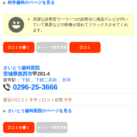
▶
村井歯科のページを見る
清潔な診察室で一つ一つの診察台に液晶テレビが付い
ていて風景などの映像が流れてリラックスさせてくれ
ます。
口コミを書く
ネット・WEB予約
口コミ
さいとう歯科医院
茨城県
筑西市
甲281-4
最寄駅：
下館
、
下館二高前
、
折本
0296-25-3666
最近の口コミ
0
件｜口コミ総数
0
件
▶
さいとう歯科医院のページを見る
口コミを書く
ネット・WEB予約