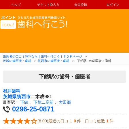
ヘルプ
チケットID入力
会員登録
ログイン
コンテンツへ移動
歯医者の口コミ評判なら｜歯科へ行こう！ＴＯＰページ
＞
茨城の歯医者・歯科
＞
筑西市の歯医者・歯科
＞
下館駅
の歯医者・歯科
下館駅の歯科・歯医者
村井歯科
茨城県
筑西市
二木成981
最寄駅：
下館
、
下館二高前
、
大田郷
0296-25-0871
(8.00)最近の口コミ
0
件｜口コミ総数
1
件