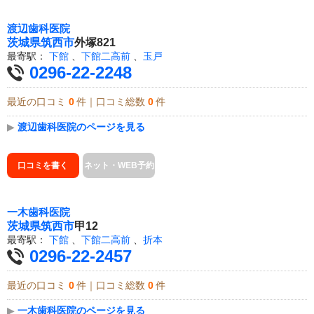
渡辺歯科医院
茨城県
筑西市
外塚821
最寄駅：
下館
、
下館二高前
、
玉戸
0296-22-2248
最近の口コミ
0
件｜口コミ総数
0
件
▶
渡辺歯科医院のページを見る
口コミを書く
ネット・WEB予約
一木歯科医院
茨城県
筑西市
甲12
最寄駅：
下館
、
下館二高前
、
折本
0296-22-2457
最近の口コミ
0
件｜口コミ総数
0
件
▶
一木歯科医院のページを見る