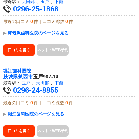
最寄駅：
大田郷
、
玉戸
、
下館
0296-25-1868
最近の口コミ
0
件｜口コミ総数
0
件
▶
海老沢歯科医院のページを見る
口コミを書く
ネット・WEB予約
堀江歯科医院
茨城県
筑西市
玉戸987-14
最寄駅：
玉戸
、
大田郷
、
下館
0296-24-8855
最近の口コミ
0
件｜口コミ総数
0
件
▶
堀江歯科医院のページを見る
口コミを書く
ネット・WEB予約