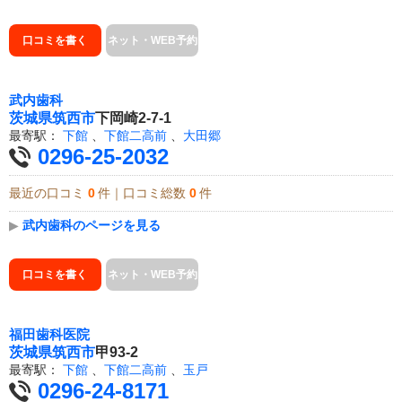
口コミを書く
ネット・WEB予約
武内歯科
茨城県
筑西市
下岡崎2-7-1
最寄駅：
下館
、
下館二高前
、
大田郷
0296-25-2032
最近の口コミ
0
件｜口コミ総数
0
件
▶
武内歯科のページを見る
口コミを書く
ネット・WEB予約
福田歯科医院
茨城県
筑西市
甲93-2
最寄駅：
下館
、
下館二高前
、
玉戸
0296-24-8171