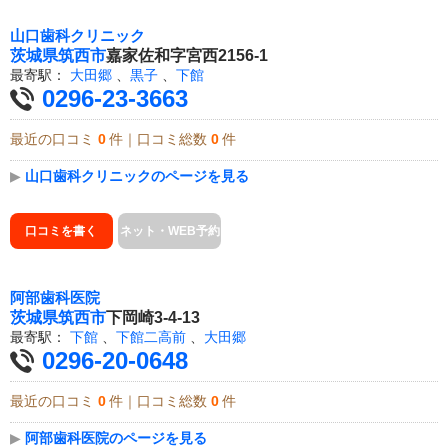
山口歯科クリニック
茨城県
筑西市
嘉家佐和字宮西2156-1
最寄駅：
大田郷
、
黒子
、
下館
0296-23-3663
最近の口コミ
0
件｜口コミ総数
0
件
▶
山口歯科クリニックのページを見る
口コミを書く
ネット・WEB予約
阿部歯科医院
茨城県
筑西市
下岡崎3-4-13
最寄駅：
下館
、
下館二高前
、
大田郷
0296-20-0648
最近の口コミ
0
件｜口コミ総数
0
件
▶
阿部歯科医院のページを見る