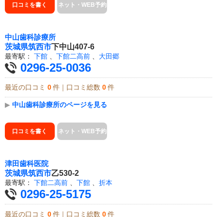
口コミを書く
ネット・WEB予約
中山歯科診療所
茨城県
筑西市
下中山407-6
最寄駅：
下館
、
下館二高前
、
大田郷
0296-25-0036
最近の口コミ
0
件｜口コミ総数
0
件
▶
中山歯科診療所のページを見る
口コミを書く
ネット・WEB予約
津田歯科医院
茨城県
筑西市
乙530-2
最寄駅：
下館二高前
、
下館
、
折本
0296-25-5175
最近の口コミ
0
件｜口コミ総数
0
件