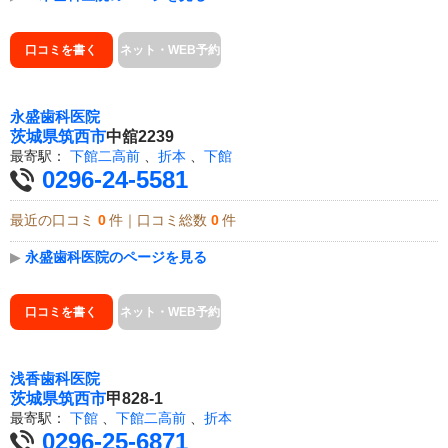
口コミを書く
ネット・WEB予約
永盛歯科医院
茨城県
筑西市
中舘2239
最寄駅：
下館二高前
、
折本
、
下館
0296-24-5581
最近の口コミ
0
件｜口コミ総数
0
件
▶
永盛歯科医院のページを見る
口コミを書く
ネット・WEB予約
浅香歯科医院
茨城県
筑西市
甲828-1
最寄駅：
下館
、
下館二高前
、
折本
0296-25-6871