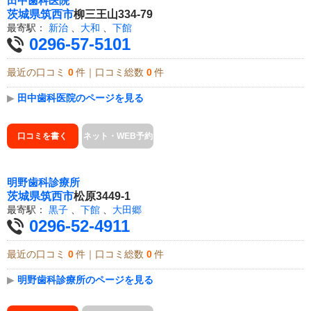
田中歯科医院
茨城県
筑西市
柳三王山334-79
最寄駅：
新治
、
大和
、
下館
0296-57-5101
最近の口コミ
0
件｜口コミ総数
0
件
▶
田中歯科医院のページを見る
口コミを書く
ネット・WEB予約
明野歯科診療所
茨城県
筑西市
松原3449-1
最寄駅：
黒子
、
下館
、
大田郷
0296-52-4911
最近の口コミ
0
件｜口コミ総数
0
件
▶
明野歯科診療所のページを見る