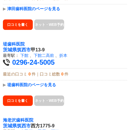
▶
津田歯科医院のページを見る
口コミを書く
ネット・WEB予約
堤歯科医院
茨城県
筑西市
甲13-9
最寄駅：
下館
、
下館二高前
、
折本
0296-24-5005
最近の口コミ
0
件｜口コミ総数
0
件
▶
堤歯科医院のページを見る
口コミを書く
ネット・WEB予約
海老沢歯科医院
茨城県
筑西市
西方1775-9