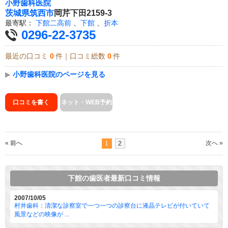
小野歯科医院
茨城県
筑西市
岡芹下田2159-3
最寄駅：
下館二高前
、
下館
、
折本
0296-22-3735
最近の口コミ
0
件｜口コミ総数
0
件
▶
小野歯科医院のページを見る
口コミを書く
ネット・WEB予約
« 前へ
次へ »
1
2
下館の歯医者最新口コミ情報
2007/10/05
村井歯科：清潔な診察室で一つ一つの診察台に液晶テレビが付いていて
風景などの映像が ...