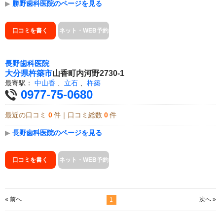
▶
勝野歯科医院のページを見る
口コミを書く
ネット・WEB予約
長野歯科医院
大分県
杵築市
山香町内河野2730-1
最寄駅：
中山香
、
立石
、
杵築
0977-75-0680
最近の口コミ
0
件｜口コミ総数
0
件
▶
長野歯科医院のページを見る
口コミを書く
ネット・WEB予約
« 前へ
次へ »
1