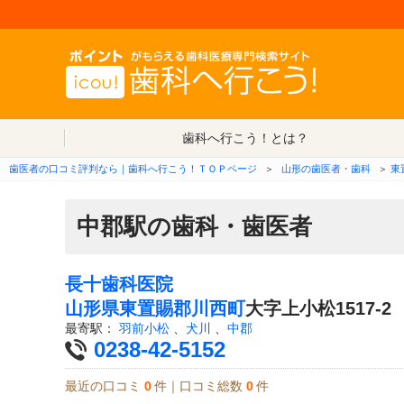
歯科へ行こう！とは？
歯医者の口コミ評判なら｜歯科へ行こう！ＴＯＰページ
＞
山形の歯医者・歯科
＞
東
中郡駅の歯科・歯医者
長十歯科医院
山形県
東置賜郡川西町
大字上小松1517-2
最寄駅：
羽前小松
、
犬川
、
中郡
0238-42-5152
最近の口コミ
0
件｜口コミ総数
0
件