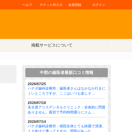
ヘルプ
チケットID入力
会員登録
ログイン
掲載サービスについて
中郡の歯医者最新口コミ情報
2026/07/25
ハナダ歯科診療所：歯医者さんはなかなか行きに
くいところですが、ここはいつも楽しそ ...
2026/07/18
名古屋アリスデンタルクリニック：全体的に問題
ありません。親切で予約時間通りにスム ...
2026/07/14
ハナダ歯科診療所：病院全体とても綺麗で清潔。
１０年ほど通ってますが、問題があった ...