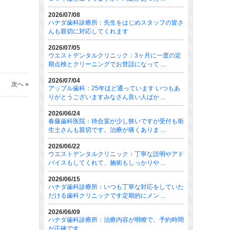
2026/07/08
ハナダ歯科診療所：先生をはじめスタッフの皆さ
んも親切に対応してくれます
2026/07/05
ウエストデンタルクリニック：3ヶ月に一度の定
期点検とクリーニングでお世話になって ...
2026/07/04
次へ »
アップル歯科：25年ほど通っています いつもあ
りがとうございますみなさん良い人ばか ...
2026/06/24
春藤歯科医院：待合室が少し狭いですが受付も衛
生士さんも親切です。治療が痛くありま ...
2026/06/22
ウエストデンタルクリニック：丁寧な説明やアド
バイスもしてくれて、施術もしっかりや ...
2026/06/15
ハナダ歯科診療所：いつも丁寧な対応をしていた
だける歯科クリニックです定期的にメン ...
2026/06/09
ハナダ歯科診療所：治療内容が明瞭で、予約時間
が正確です。