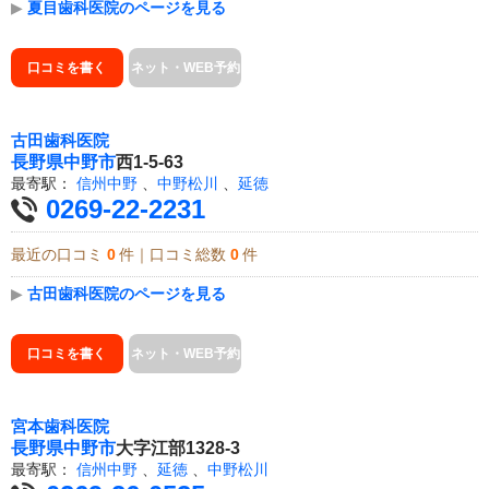
▶
夏目歯科医院のページを見る
口コミを書く
ネット・WEB予約
古田歯科医院
長野県
中野市
西1-5-63
最寄駅：
信州中野
、
中野松川
、
延徳
0269-22-2231
最近の口コミ
0
件｜口コミ総数
0
件
▶
古田歯科医院のページを見る
口コミを書く
ネット・WEB予約
宮本歯科医院
長野県
中野市
大字江部1328-3
最寄駅：
信州中野
、
延徳
、
中野松川