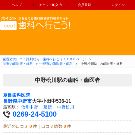
ヘルプ
チケットID入力
会員登録
ログイン
コンテンツへ移動
歯医者の口コミ評判なら｜歯科へ行こう！ＴＯＰページ
＞
長野の歯医者・歯科
＞
中野市の歯医者・歯科
＞
中野松川駅
の歯医者・歯科
中野松川駅の歯科・歯医者
夏目歯科医院
長野県
中野市
大字小田中536-11
最寄駅：
信州中野
、
延徳
、
中野松川
0269-24-5100
最近の口コミ
0
件｜口コミ総数
0
件