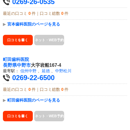
0269-26-0535
最近の口コミ
0
件｜口コミ総数
0
件
▶
宮本歯科医院のページを見る
口コミを書く
ネット・WEB予約
町田歯科医院
長野県
中野市
大字岩船167-4
最寄駅：
信州中野
、
延徳
、
中野松川
0269-22-6500
最近の口コミ
0
件｜口コミ総数
0
件
▶
町田歯科医院のページを見る
口コミを書く
ネット・WEB予約