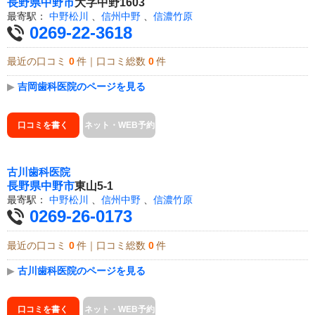
長野県
中野市
大字中野1603
最寄駅：
中野松川
、
信州中野
、
信濃竹原
0269-22-3618
最近の口コミ
0
件｜口コミ総数
0
件
▶
吉岡歯科医院のページを見る
口コミを書く
ネット・WEB予約
古川歯科医院
長野県
中野市
東山5-1
最寄駅：
中野松川
、
信州中野
、
信濃竹原
0269-26-0173
最近の口コミ
0
件｜口コミ総数
0
件
▶
古川歯科医院のページを見る
口コミを書く
ネット・WEB予約