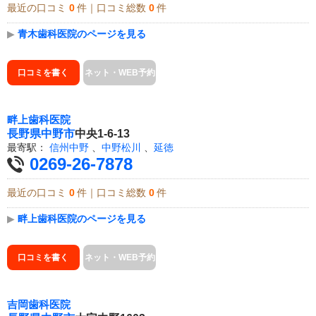
最近の口コミ
0
件｜口コミ総数
0
件
▶
青木歯科医院のページを見る
口コミを書く
ネット・WEB予約
畔上歯科医院
長野県
中野市
中央1-6-13
最寄駅：
信州中野
、
中野松川
、
延徳
0269-26-7878
最近の口コミ
0
件｜口コミ総数
0
件
▶
畔上歯科医院のページを見る
口コミを書く
ネット・WEB予約
吉岡歯科医院