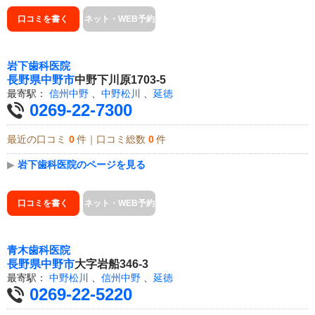
口コミを書く
ネット・WEB予約
岩下歯科医院
長野県
中野市
中野下川原1703-5
最寄駅：
信州中野
、
中野松川
、
延徳
0269-22-7300
最近の口コミ
0
件｜口コミ総数
0
件
▶
岩下歯科医院のページを見る
口コミを書く
ネット・WEB予約
青木歯科医院
長野県
中野市
大字岩船346-3
最寄駅：
中野松川
、
信州中野
、
延徳
0269-22-5220