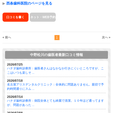
▶
西条歯科医院のページを見る
口コミを書く
ネット・WEB予約
« 前へ
次へ »
1
中野松川の歯医者最新口コミ情報
2026/07/25
ハナダ歯科診療所：歯医者さんはなかなか行きにくいところですが、こ
こはいつも楽しそ ...
2026/07/18
名古屋アリスデンタルクリニック：全体的に問題ありません。親切で予
約時間通りにスム ...
2026/07/14
ハナダ歯科診療所：病院全体とても綺麗で清潔。１０年ほど通ってます
が、問題があった ...
2026/07/08