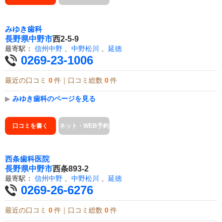
みゆき歯科
長野県
中野市
西2-5-9
最寄駅：
信州中野
、
中野松川
、
延徳
0269-23-1006
最近の口コミ
0
件｜口コミ総数
0
件
▶
みゆき歯科のページを見る
口コミを書く
ネット・WEB予約
西条歯科医院
長野県
中野市
西条893-2
最寄駅：
信州中野
、
中野松川
、
延徳
0269-26-6276
最近の口コミ
0
件｜口コミ総数
0
件