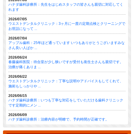
ハナダ歯科診療所：先生をはじめスタッフの皆さんも親切に対応してく
れます
2026/07/05
ウエストデンタルクリニック：3ヶ月に一度の定期点検とクリーニングで
お世話になって ...
2026/07/04
アップル歯科：25年ほど通っています いつもありがとうございますみな
さん良い人ばか ...
2026/06/24
春藤歯科医院：待合室が少し狭いですが受付も衛生士さんも親切です。
治療が痛くありま ...
2026/06/22
ウエストデンタルクリニック：丁寧な説明やアドバイスもしてくれて、
施術もしっかりや ...
2026/06/15
ハナダ歯科診療所：いつも丁寧な対応をしていただける歯科クリニック
です定期的にメン ...
2026/06/09
ハナダ歯科診療所：治療内容が明瞭で、予約時間が正確です。