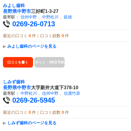
みよし歯科
長野県
中野市
三好町1-3-27
最寄駅：
信州中野
、
中野松川
、
延徳
0269-26-0713
最近の口コミ
0
件｜口コミ総数
0
件
▶
みよし歯科のページを見る
口コミを書く
ネット・WEB予約
しみず歯科
長野県
中野市
大字新井大道下378-10
最寄駅：
中野松川
、
信州中野
、
信濃竹原
0269-26-5945
最近の口コミ
0
件｜口コミ総数
0
件
▶
しみず歯科のページを見る