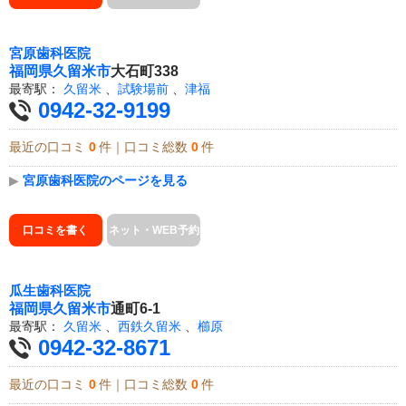
宮原歯科医院
福岡県
久留米市
大石町338
最寄駅：
久留米
、
試験場前
、
津福
0942-32-9199
最近の口コミ
0
件｜口コミ総数
0
件
▶
宮原歯科医院のページを見る
口コミを書く
ネット・WEB予約
瓜生歯科医院
福岡県
久留米市
通町6-1
最寄駅：
久留米
、
西鉄久留米
、
櫛原
0942-32-8671
最近の口コミ
0
件｜口コミ総数
0
件