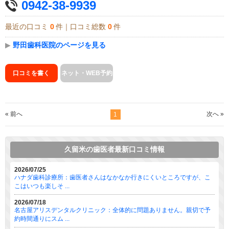
0942-38-9939
最近の口コミ
0
件｜口コミ総数
0
件
▶
野田歯科医院のページを見る
口コミを書く
ネット・WEB予約
« 前へ
次へ »
1
久留米の歯医者最新口コミ情報
2026/07/25
ハナダ歯科診療所：歯医者さんはなかなか行きにくいところですが、こ
こはいつも楽しそ ...
2026/07/18
名古屋アリスデンタルクリニック：全体的に問題ありません。親切で予
約時間通りにスム ...