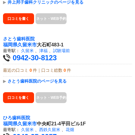
▶
井上邦子歯科クリニックのページを見る
口コミを書く
ネット・WEB予約
さとう歯科医院
福岡県
久留米市
大石町483-1
最寄駅：
久留米
、
津福
、
試験場前
0942-30-8123
最近の口コミ
0
件｜口コミ総数
0
件
▶
さとう歯科医院のページを見る
口コミを書く
ネット・WEB予約
ひろ歯科医院
福岡県
久留米市
中央町21-4平田ビル1F
最寄駅：
久留米
、
西鉄久留米
、
花畑