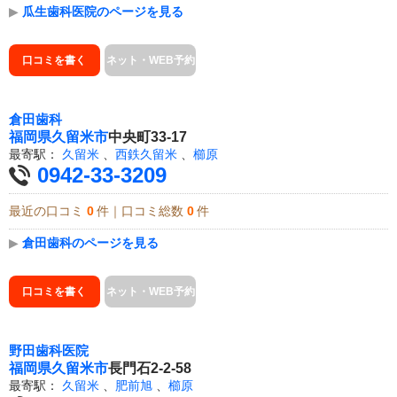
▶
瓜生歯科医院のページを見る
口コミを書く
ネット・WEB予約
倉田歯科
福岡県
久留米市
中央町33-17
最寄駅：
久留米
、
西鉄久留米
、
櫛原
0942-33-3209
最近の口コミ
0
件｜口コミ総数
0
件
▶
倉田歯科のページを見る
口コミを書く
ネット・WEB予約
野田歯科医院
福岡県
久留米市
長門石2-2-58
最寄駅：
久留米
、
肥前旭
、
櫛原