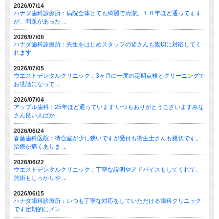
2026/07/14
ハナダ歯科診療所：病院全体とても綺麗で清潔。１０年ほど通ってます
が、問題があった ...
2026/07/08
ハナダ歯科診療所：先生をはじめスタッフの皆さんも親切に対応してく
れます
2026/07/05
ウエストデンタルクリニック：3ヶ月に一度の定期点検とクリーニングで
お世話になって ...
2026/07/04
アップル歯科：25年ほど通っています いつもありがとうございますみな
さん良い人ばか ...
2026/06/24
春藤歯科医院：待合室が少し狭いですが受付も衛生士さんも親切です。
治療が痛くありま ...
2026/06/22
ウエストデンタルクリニック：丁寧な説明やアドバイスもしてくれて、
施術もしっかりや ...
2026/06/15
ハナダ歯科診療所：いつも丁寧な対応をしていただける歯科クリニック
です定期的にメン ...