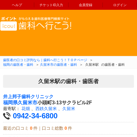
ヘルプ
チケットID入力
会員登録
ログイン
コンテンツへ移動
歯医者の口コミ評判なら｜歯科へ行こう！ＴＯＰページ
＞
福岡の歯医者・歯科
＞
久留米市の歯医者・歯科
＞
久留米駅
の歯医者・歯科
久留米駅の歯科・歯医者
井上邦子歯科クリニック
福岡県
久留米市
小頭町3-13サクラビル2F
最寄駅：
花畑
、
西鉄久留米
、
久留米
0942-34-6800
最近の口コミ
0
件｜口コミ総数
0
件