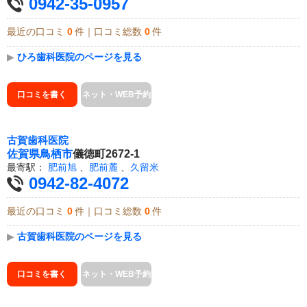
0942-35-0957
最近の口コミ
0
件｜口コミ総数
0
件
▶
ひろ歯科医院のページを見る
口コミを書く
ネット・WEB予約
古賀歯科医院
佐賀県
鳥栖市
儀徳町2672-1
最寄駅：
肥前旭
、
肥前麓
、
久留米
0942-82-4072
最近の口コミ
0
件｜口コミ総数
0
件
▶
古賀歯科医院のページを見る
口コミを書く
ネット・WEB予約