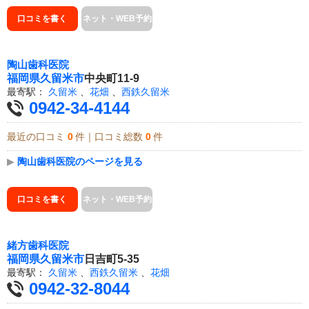
口コミを書く
ネット・WEB予約
陶山歯科医院
福岡県
久留米市
中央町11-9
最寄駅：
久留米
、
花畑
、
西鉄久留米
0942-34-4144
最近の口コミ
0
件｜口コミ総数
0
件
▶
陶山歯科医院のページを見る
口コミを書く
ネット・WEB予約
緒方歯科医院
福岡県
久留米市
日吉町5-35
最寄駅：
久留米
、
西鉄久留米
、
花畑
0942-32-8044