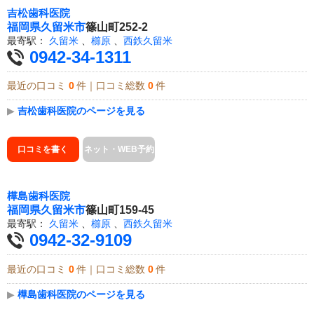
吉松歯科医院
福岡県
久留米市
篠山町252-2
最寄駅：
久留米
、
櫛原
、
西鉄久留米
0942-34-1311
最近の口コミ
0
件｜口コミ総数
0
件
▶
吉松歯科医院のページを見る
口コミを書く
ネット・WEB予約
樺島歯科医院
福岡県
久留米市
篠山町159-45
最寄駅：
久留米
、
櫛原
、
西鉄久留米
0942-32-9109
最近の口コミ
0
件｜口コミ総数
0
件
▶
樺島歯科医院のページを見る