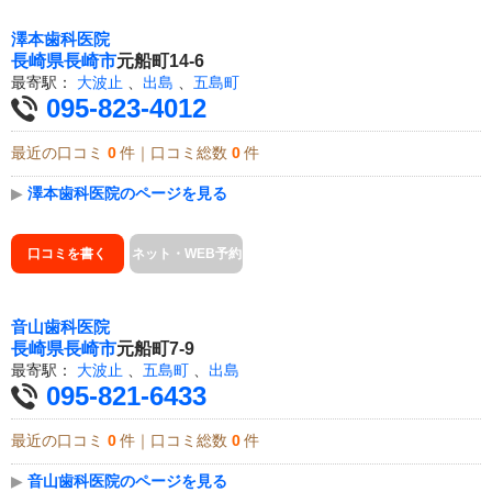
澤本歯科医院
長崎県
長崎市
元船町14-6
最寄駅：
大波止
、
出島
、
五島町
095-823-4012
最近の口コミ
0
件｜口コミ総数
0
件
▶
澤本歯科医院のページを見る
口コミを書く
ネット・WEB予約
音山歯科医院
長崎県
長崎市
元船町7-9
最寄駅：
大波止
、
五島町
、
出島
095-821-6433
最近の口コミ
0
件｜口コミ総数
0
件
▶
音山歯科医院のページを見る