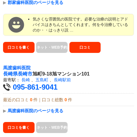
▶
郡家歯科医院のページを見る
気さくな雰囲気の医院です。必要な治療の説明とアド
バイスはきちんとしてくれます。何を今治療している
のか・・はっきり説 ...
口コミを書く
ネット・WEB予約
口コミ
馬渡歯科医院
長崎県
長崎市
旭町9-18旭マンション101
最寄駅：
長崎
、
五島町
、
長崎駅前
095-861-9041
最近の口コミ
0
件｜口コミ総数
0
件
▶
馬渡歯科医院のページを見る
口コミを書く
ネット・WEB予約