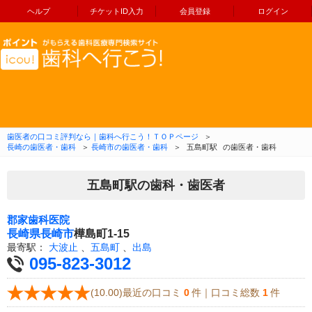
ヘルプ
チケットID入力
会員登録
ログイン
コンテンツへ移動
歯医者の口コミ評判なら｜歯科へ行こう！ＴＯＰページ
＞
長崎の歯医者・歯科
＞
長崎市の歯医者・歯科
＞
五島町駅
の歯医者・歯科
五島町駅の歯科・歯医者
郡家歯科医院
長崎県
長崎市
樺島町1-15
最寄駅：
大波止
、
五島町
、
出島
095-823-3012
(10.00)最近の口コミ
0
件｜口コミ総数
1
件