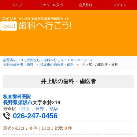
ヘルプ
チケットID入力
会員登録
ログイン
コンテンツへ移動
歯医者の口コミ評判なら｜歯科へ行こう！ＴＯＰページ
＞
長野の歯医者・歯科
＞
須坂市の歯医者・歯科
＞
井上駅
の歯医者・歯科
井上駅の歯科・歯医者
板倉歯科医院
長野県
須坂市
大字米持219
最寄駅：
井上
、
日野
、
須坂
026-247-0456
最近の口コミ
0
件｜口コミ総数
0
件