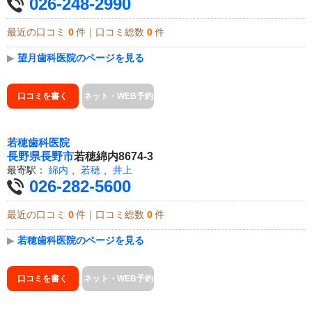
026-248-2990
最近の口コミ
0
件｜口コミ総数
0
件
▶
望月歯科医院のページを見る
口コミを書く
ネット・WEB予約
若穂歯科医院
長野県
長野市
若穂綿内8674-3
最寄駅：
綿内
、
若穂
、
井上
026-282-5600
最近の口コミ
0
件｜口コミ総数
0
件
▶
若穂歯科医院のページを見る
口コミを書く
ネット・WEB予約