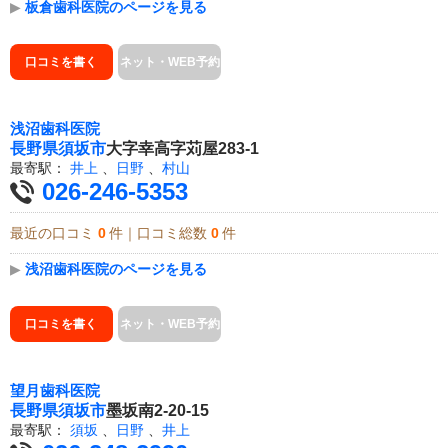
▶
板倉歯科医院のページを見る
口コミを書く
ネット・WEB予約
浅沼歯科医院
長野県
須坂市
大字幸高字苅屋283-1
最寄駅：
井上
、
日野
、
村山
026-246-5353
最近の口コミ
0
件｜口コミ総数
0
件
▶
浅沼歯科医院のページを見る
口コミを書く
ネット・WEB予約
望月歯科医院
長野県
須坂市
墨坂南2-20-15
最寄駅：
須坂
、
日野
、
井上