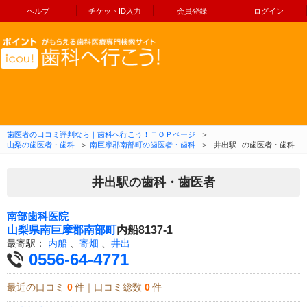
ヘルプ
チケットID入力
会員登録
ログイン
コンテンツへ移動
歯医者の口コミ評判なら｜歯科へ行こう！ＴＯＰページ
＞
山梨の歯医者・歯科
＞
南巨摩郡南部町の歯医者・歯科
＞
井出駅
の歯医者・歯科
井出駅の歯科・歯医者
南部歯科医院
山梨県
南巨摩郡南部町
内船8137-1
最寄駅：
内船
、
寄畑
、
井出
0556-64-4771
最近の口コミ
0
件｜口コミ総数
0
件