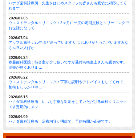
ハナダ歯科診療所：先生をはじめスタッフの皆さんも親切に対応してく
れます
2026/07/05
ウエストデンタルクリニック：3ヶ月に一度の定期点検とクリーニングで
お世話になって ...
2026/07/04
アップル歯科：25年ほど通っています いつもありがとうございますみな
さん良い人ばか ...
2026/06/24
春藤歯科医院：待合室が少し狭いですが受付も衛生士さんも親切です。
治療が痛くありま ...
2026/06/22
ウエストデンタルクリニック：丁寧な説明やアドバイスもしてくれて、
施術もしっかりや ...
2026/06/15
ハナダ歯科診療所：いつも丁寧な対応をしていただける歯科クリニック
です定期的にメン ...
2026/06/09
ハナダ歯科診療所：治療内容が明瞭で、予約時間が正確です。