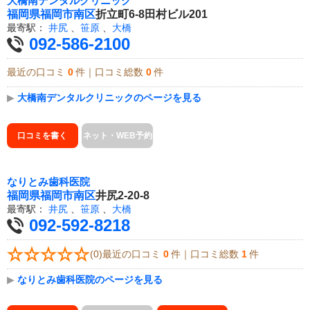
大橋南デンタルクリニック
福岡県
福岡市南区
折立町6-8田村ビル201
最寄駅：
井尻
、
笹原
、
大橋
092-586-2100
最近の口コミ
0
件｜口コミ総数
0
件
▶
大橋南デンタルクリニックのページを見る
口コミを書く
ネット・WEB予約
なりとみ歯科医院
福岡県
福岡市南区
井尻2-20-8
最寄駅：
井尻
、
笹原
、
大橋
092-592-8218
(0)最近の口コミ
0
件｜口コミ総数
1
件
▶
なりとみ歯科医院のページを見る