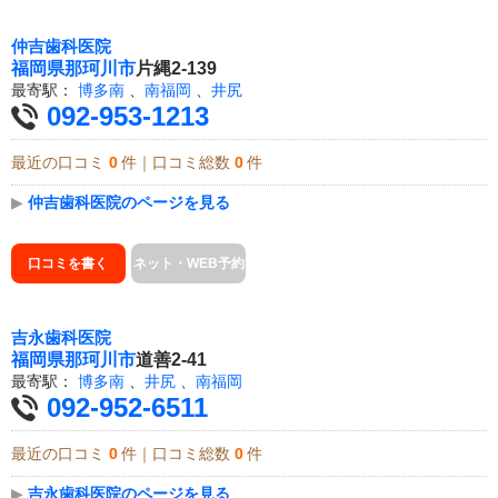
仲吉歯科医院
福岡県
那珂川市
片縄2-139
最寄駅：
博多南
、
南福岡
、
井尻
092-953-1213
最近の口コミ
0
件｜口コミ総数
0
件
▶
仲吉歯科医院のページを見る
口コミを書く
ネット・WEB予約
吉永歯科医院
福岡県
那珂川市
道善2-41
最寄駅：
博多南
、
井尻
、
南福岡
092-952-6511
最近の口コミ
0
件｜口コミ総数
0
件
▶
吉永歯科医院のページを見る