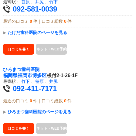
最寄駅：
笹原
、
井尻
、
竹下
092-581-0039
最近の口コミ
0
件｜口コミ総数
0
件
▶
たけだ歯科医院のページを見る
口コミを書く
ネット・WEB予約
ひろまつ歯科医院
福岡県
福岡市博多区
板付2-1-26-1F
最寄駅：
竹下
、
笹原
、
井尻
092-411-7171
最近の口コミ
0
件｜口コミ総数
0
件
▶
ひろまつ歯科医院のページを見る
口コミを書く
ネット・WEB予約