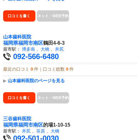
口コミを書く
ネット・WEB予約
山本歯科医院
福岡県
福岡市南区
鶴田4-6-3
最寄駅：
博多南
、
大橋
、
井尻
092-566-6480
最近の口コミ
0
件｜口コミ総数
0
件
▶
山本歯科医院のページを見る
口コミを書く
ネット・WEB予約
三谷歯科医院
福岡県
福岡市南区
的場1-10-15
最寄駅：
井尻
、
笹原
、
大橋
092-501-0030