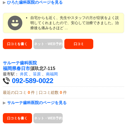
▶
ひろた歯科医院のページを見る
自宅からも近く、先生やスタッフの方が症状をよく説
明してくれましたので、安心して治療できました。治
療後も痛みもさほど ...
口コミを書く
ネット・WEB予約
口コミ
サルーテ歯科医院
福岡県
春日市
須玖北7-115
最寄駅：
井尻
、
笹原
、
南福岡
092-589-0022
最近の口コミ
0
件｜口コミ総数
0
件
▶
サルーテ歯科医院のページを見る
口コミを書く
ネット・WEB予約