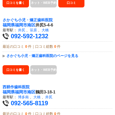
口コミを書く
ネット・WEB予約
口コミ
さかぐち小児・矯正歯科医院
福岡県
福岡市南区
井尻5-4-6
最寄駅：
井尻
、
笹原
、
大橋
092-592-1232
最近の口コミ
0
件｜口コミ総数
0
件
▶
さかぐち小児・矯正歯科医院のページを見る
口コミを書く
ネット・WEB予約
西耕作歯科医院
福岡県
福岡市南区
鶴田3-18-1
最寄駅：
博多南
、
大橋
、
井尻
092-565-8119
最近の口コミ
0
件｜口コミ総数
0
件