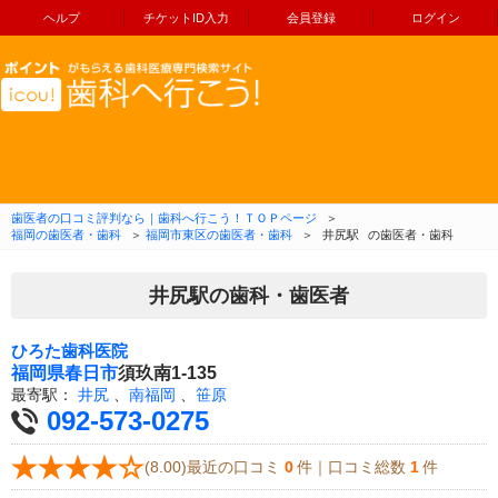
ヘルプ
チケットID入力
会員登録
ログイン
コンテンツへ移動
歯医者の口コミ評判なら｜歯科へ行こう！ＴＯＰページ
＞
福岡の歯医者・歯科
＞
福岡市東区の歯医者・歯科
＞
井尻駅
の歯医者・歯科
井尻駅の歯科・歯医者
ひろた歯科医院
福岡県
春日市
須玖南1-135
最寄駅：
井尻
、
南福岡
、
笹原
092-573-0275
(8.00)最近の口コミ
0
件｜口コミ総数
1
件