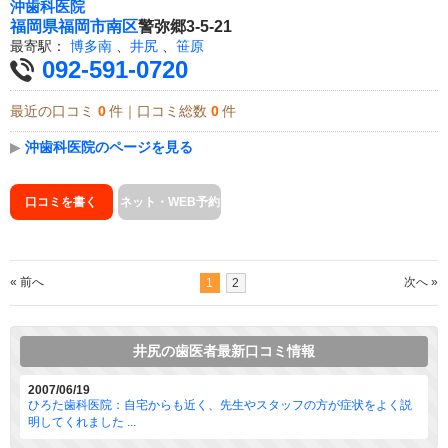
沖歯科医院
福岡県
福岡市南区
警弥郷3-5-21
最寄駅：
博多南
、
井尻
、
笹原
092-591-0720
最近の口コミ
0
件｜口コミ総数
0
件
▶
沖歯科医院のページを見る
口コミを書く
ネット・WEB予約
« 前へ
次へ »
1
2
井尻の歯医者最新口コミ情報
2007/06/19
ひろた歯科医院：自宅からも近く、先生やスタッフの方が症状をよく説
明してくれました ...