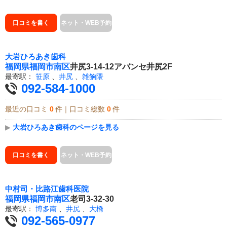
口コミを書く
ネット・WEB予約
大岩ひろあき歯科
福岡県
福岡市南区
井尻3-14-12アバンセ井尻2F
最寄駅：
笹原
、
井尻
、
雑餉隈
092-584-1000
最近の口コミ
0
件｜口コミ総数
0
件
▶
大岩ひろあき歯科のページを見る
口コミを書く
ネット・WEB予約
中村司・比路江歯科医院
福岡県
福岡市南区
老司3-32-30
最寄駅：
博多南
、
井尻
、
大橋
092-565-0977