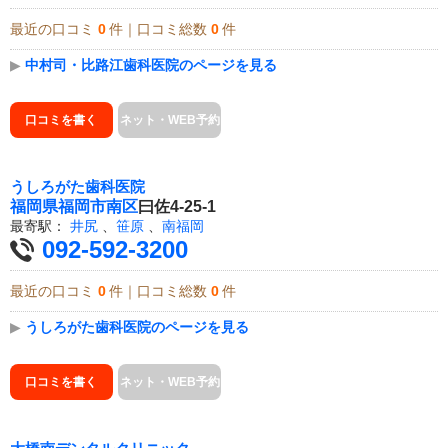
最近の口コミ
0
件｜口コミ総数
0
件
▶
中村司・比路江歯科医院のページを見る
口コミを書く
ネット・WEB予約
うしろがた歯科医院
福岡県
福岡市南区
曰佐4-25-1
最寄駅：
井尻
、
笹原
、
南福岡
092-592-3200
最近の口コミ
0
件｜口コミ総数
0
件
▶
うしろがた歯科医院のページを見る
口コミを書く
ネット・WEB予約