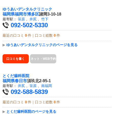
ゆうあいデンタルクリニック
福岡県
福岡市博多区
諸岡3-10-18
最寄駅：
笹原
、
井尻
、
竹下
092-502-5330
最近の口コミ
0
件｜口コミ総数
0
件
▶
ゆうあいデンタルクリニックのページを見る
口コミを書く
ネット・WEB予約
とくだ歯科医院
福岡県
春日市
須玖北2-95-1
最寄駅：
井尻
、
笹原
、
南福岡
092-588-5839
最近の口コミ
0
件｜口コミ総数
0
件
▶
とくだ歯科医院のページを見る