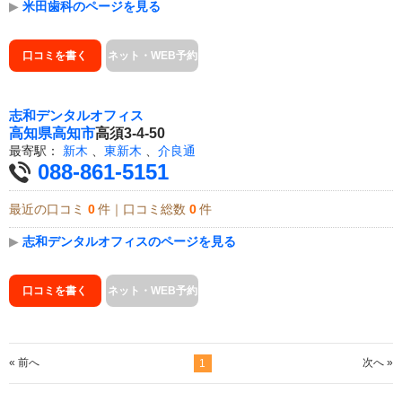
▶
米田歯科のページを見る
口コミを書く
ネット・WEB予約
志和デンタルオフィス
高知県
高知市
高須3-4-50
最寄駅：
新木
、
東新木
、
介良通
088-861-5151
最近の口コミ
0
件｜口コミ総数
0
件
▶
志和デンタルオフィスのページを見る
口コミを書く
ネット・WEB予約
« 前へ
次へ »
1