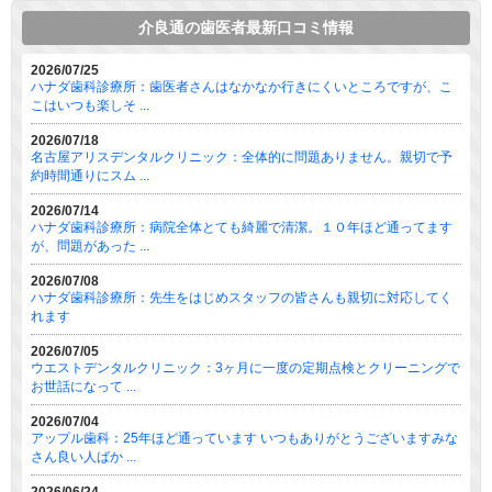
介良通の歯医者最新口コミ情報
2026/07/25
ハナダ歯科診療所：歯医者さんはなかなか行きにくいところですが、こ
こはいつも楽しそ ...
2026/07/18
名古屋アリスデンタルクリニック：全体的に問題ありません。親切で予
約時間通りにスム ...
2026/07/14
ハナダ歯科診療所：病院全体とても綺麗で清潔。１０年ほど通ってます
が、問題があった ...
2026/07/08
ハナダ歯科診療所：先生をはじめスタッフの皆さんも親切に対応してく
れます
2026/07/05
ウエストデンタルクリニック：3ヶ月に一度の定期点検とクリーニングで
お世話になって ...
2026/07/04
アップル歯科：25年ほど通っています いつもありがとうございますみな
さん良い人ばか ...