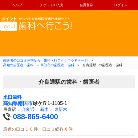
ヘルプ
チケットID入力
会員登録
ログイン
コンテンツへ移動
歯医者の口コミ評判なら｜歯科へ行こう！ＴＯＰページ
＞
高知の歯医者・歯科
＞
高知市の歯医者・歯科
＞
介良通駅
の歯医者・歯科
介良通駅の歯科・歯医者
米田歯科
高知県
南国市
緑ケ丘1-1105-1
最寄駅：
介良通
、
新木
、
東新木
088-865-6400
最近の口コミ
0
件｜口コミ総数
0
件