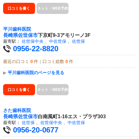
口コミを書く
ネット・WEB予約
平川歯科医院
長崎県
佐世保市
下京町9-3アモリーノ3F
最寄駅：
佐世保中央
、
中佐世保
、
佐世保
0956-22-8820
最近の口コミ
0
件｜口コミ総数
0
件
▶
平川歯科医院のページを見る
口コミを書く
ネット・WEB予約
さた歯科医院
長崎県
佐世保市
白南風町1-16エス・プラザ303
最寄駅：
佐世保
、
佐世保中央
、
中佐世保
0956-20-0677