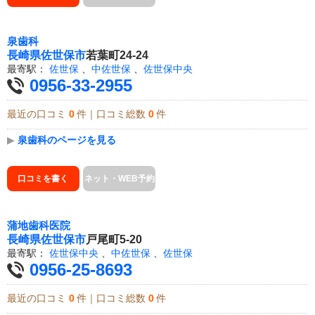
泉歯科
長崎県
佐世保市
若葉町24-24
最寄駅：
佐世保
、
中佐世保
、
佐世保中央
0956-33-2955
最近の口コミ
0
件｜口コミ総数
0
件
▶
泉歯科のページを見る
口コミを書く
ネット・WEB予約
蒲地歯科医院
長崎県
佐世保市
戸尾町5-20
最寄駅：
佐世保中央
、
中佐世保
、
佐世保
0956-25-8693
最近の口コミ
0
件｜口コミ総数
0
件