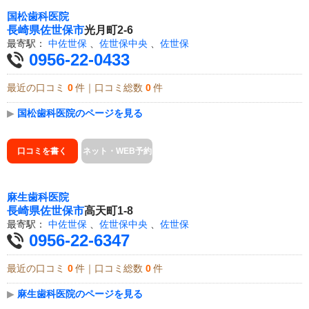
国松歯科医院
長崎県
佐世保市
光月町2-6
最寄駅：
中佐世保
、
佐世保中央
、
佐世保
0956-22-0433
最近の口コミ
0
件｜口コミ総数
0
件
▶
国松歯科医院のページを見る
口コミを書く
ネット・WEB予約
麻生歯科医院
長崎県
佐世保市
高天町1-8
最寄駅：
中佐世保
、
佐世保中央
、
佐世保
0956-22-6347
最近の口コミ
0
件｜口コミ総数
0
件
▶
麻生歯科医院のページを見る