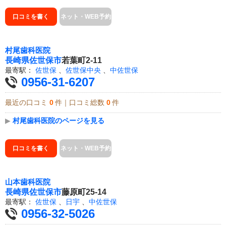
口コミを書く
ネット・WEB予約
村尾歯科医院
長崎県
佐世保市
若葉町2-11
最寄駅：
佐世保
、
佐世保中央
、
中佐世保
0956-31-6207
最近の口コミ
0
件｜口コミ総数
0
件
▶
村尾歯科医院のページを見る
口コミを書く
ネット・WEB予約
山本歯科医院
長崎県
佐世保市
藤原町25-14
最寄駅：
佐世保
、
日宇
、
中佐世保
0956-32-5026