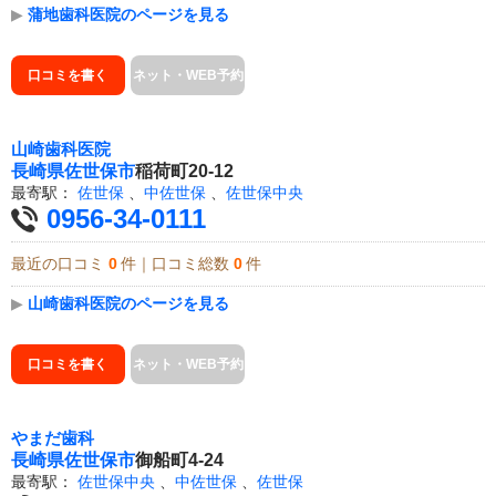
▶
蒲地歯科医院のページを見る
口コミを書く
ネット・WEB予約
山崎歯科医院
長崎県
佐世保市
稲荷町20-12
最寄駅：
佐世保
、
中佐世保
、
佐世保中央
0956-34-0111
最近の口コミ
0
件｜口コミ総数
0
件
▶
山崎歯科医院のページを見る
口コミを書く
ネット・WEB予約
やまだ歯科
長崎県
佐世保市
御船町4-24
最寄駅：
佐世保中央
、
中佐世保
、
佐世保