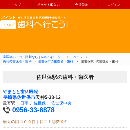
ヘルプ
チケットID入力
会員登録
ログイン
コンテンツへ移動
歯医者の口コミ評判なら｜歯科へ行こう！ＴＯＰページ
＞
長崎の歯医者・歯科
＞
佐世保市の歯医者・歯科
＞
佐世保駅
の歯医者・歯科
佐世保駅の歯科・歯医者
やまもと歯科医院
長崎県
佐世保市
天神5-38-12
最寄駅：
日宇
、
佐世保
、
佐世保中央
0956-33-8878
最近の口コミ
0
件｜口コミ総数
0
件