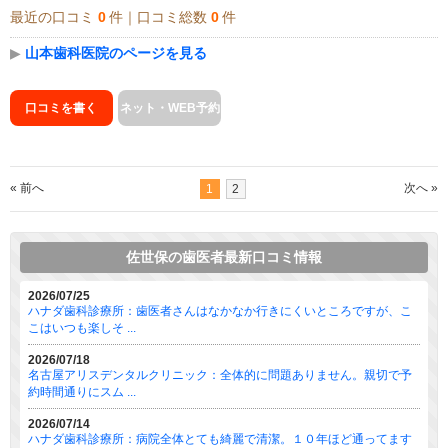
最近の口コミ
0
件｜口コミ総数
0
件
▶
山本歯科医院のページを見る
口コミを書く
ネット・WEB予約
« 前へ
次へ »
1
2
佐世保の歯医者最新口コミ情報
2026/07/25
ハナダ歯科診療所：歯医者さんはなかなか行きにくいところですが、こ
こはいつも楽しそ ...
2026/07/18
名古屋アリスデンタルクリニック：全体的に問題ありません。親切で予
約時間通りにスム ...
2026/07/14
ハナダ歯科診療所：病院全体とても綺麗で清潔。１０年ほど通ってます