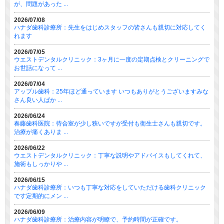
が、問題があった ...
2026/07/08
ハナダ歯科診療所：先生をはじめスタッフの皆さんも親切に対応してく
れます
2026/07/05
ウエストデンタルクリニック：3ヶ月に一度の定期点検とクリーニングで
お世話になって ...
2026/07/04
アップル歯科：25年ほど通っています いつもありがとうございますみな
さん良い人ばか ...
2026/06/24
春藤歯科医院：待合室が少し狭いですが受付も衛生士さんも親切です。
治療が痛くありま ...
2026/06/22
ウエストデンタルクリニック：丁寧な説明やアドバイスもしてくれて、
施術もしっかりや ...
2026/06/15
ハナダ歯科診療所：いつも丁寧な対応をしていただける歯科クリニック
です定期的にメン ...
2026/06/09
ハナダ歯科診療所：治療内容が明瞭で、予約時間が正確です。