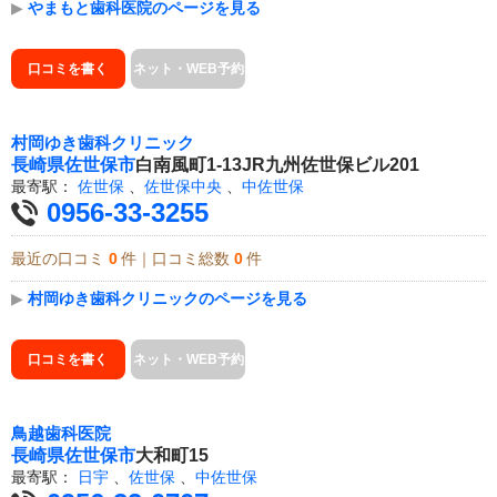
▶
やまもと歯科医院のページを見る
口コミを書く
ネット・WEB予約
村岡ゆき歯科クリニック
長崎県
佐世保市
白南風町1-13JR九州佐世保ビル201
最寄駅：
佐世保
、
佐世保中央
、
中佐世保
0956-33-3255
最近の口コミ
0
件｜口コミ総数
0
件
▶
村岡ゆき歯科クリニックのページを見る
口コミを書く
ネット・WEB予約
鳥越歯科医院
長崎県
佐世保市
大和町15
最寄駅：
日宇
、
佐世保
、
中佐世保