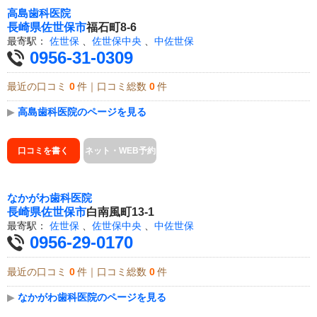
高島歯科医院
長崎県
佐世保市
福石町8-6
最寄駅：
佐世保
、
佐世保中央
、
中佐世保
0956-31-0309
最近の口コミ
0
件｜口コミ総数
0
件
▶
高島歯科医院のページを見る
口コミを書く
ネット・WEB予約
なかがわ歯科医院
長崎県
佐世保市
白南風町13-1
最寄駅：
佐世保
、
佐世保中央
、
中佐世保
0956-29-0170
最近の口コミ
0
件｜口コミ総数
0
件
▶
なかがわ歯科医院のページを見る