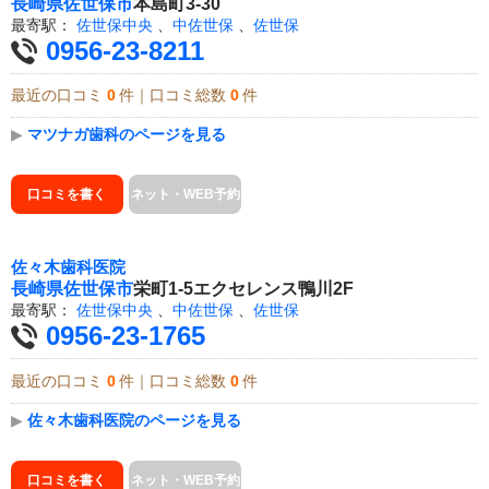
長崎県
佐世保市
本島町3-30
最寄駅：
佐世保中央
、
中佐世保
、
佐世保
0956-23-8211
最近の口コミ
0
件｜口コミ総数
0
件
▶
マツナガ歯科のページを見る
口コミを書く
ネット・WEB予約
佐々木歯科医院
長崎県
佐世保市
栄町1-5エクセレンス鴨川2F
最寄駅：
佐世保中央
、
中佐世保
、
佐世保
0956-23-1765
最近の口コミ
0
件｜口コミ総数
0
件
▶
佐々木歯科医院のページを見る
口コミを書く
ネット・WEB予約