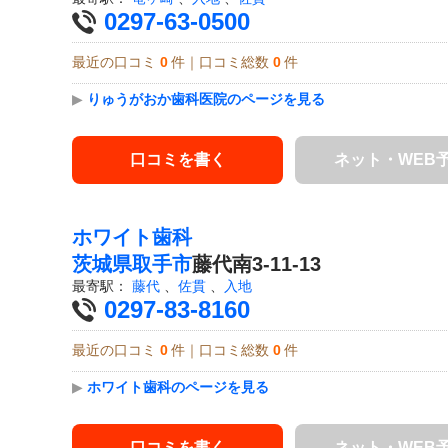
0297-63-0500
最近の口コミ
0
件｜口コミ総数
0
件
▶
りゅうがおか歯科医院のページを見る
口コミを書く
ネット・WEB
ホワイト歯科
茨城県
取手市
藤代南3-11-13
最寄駅：
藤代
、
佐貫
、
入地
0297-83-8160
最近の口コミ
0
件｜口コミ総数
0
件
▶
ホワイト歯科のページを見る
口コミを書く
ネット・WEB