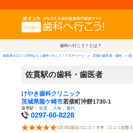
歯科へ行こう！とは？
歯医者の口コミ評判なら｜歯科へ行こう！ＴＯＰページ
＞
茨城の歯医者・歯科
＞
龍
佐貫駅の歯科・歯医者
けやき歯科クリニック
茨城県
龍ケ崎市
若柴町沖餅1730-1
最寄駅：
佐貫
、
入地
、
藤代
0297-60-8228
(10.00)最近の口コミ
0
件｜口コミ総数
1