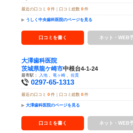
最近の口コミ
0
件｜口コミ総数
0
件
▶
うしく中央歯科医院のページを見る
口コミを書く
ネット・WEB
大澤歯科医院
茨城県
龍ケ崎市
中根台4-1-24
最寄駅：
入地
、
竜ヶ崎
、
佐貫
0297-65-1313
最近の口コミ
0
件｜口コミ総数
0
件
▶
大澤歯科医院のページを見る
口コミを書く
ネット・WEB