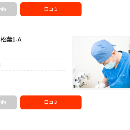
予約
口コミ
松葉1-A
件
予約
口コミ