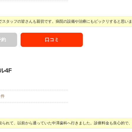
スタッフの皆さんも親切です。病院の設備や治療にもビックリすると思います 
予約
口コミ
ル4F
件
られて、以前から通っていた中澤歯科へ行きました。診療料金も良心的で、先 