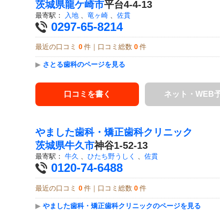
茨城県
龍ケ崎市
平台4-4-13
最寄駅：
入地
、
竜ヶ崎
、
佐貫
0297-65-8214
最近の口コミ
0
件｜口コミ総数
0
件
▶
さとる歯科のページを見る
口コミを書く
ネット・WEB
やました歯科・矯正歯科クリニック
茨城県
牛久市
神谷1-52-13
最寄駅：
牛久
、
ひたち野うしく
、
佐貫
0120-74-6488
最近の口コミ
0
件｜口コミ総数
0
件
▶
やました歯科・矯正歯科クリニックのページを見る