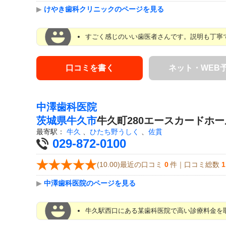
▶
けやき歯科クリニックのページを見る
すごく感じのいい歯医者さんです。説明も丁寧で
口コミを書く
ネット・WEB
中澤歯科医院
茨城県
牛久市
牛久町280エースカードホー
最寄駅：
牛久
、
ひたち野うしく
、
佐貫
029-872-0100
(10.00)最近の口コミ
0
件｜口コミ総数
1
▶
中澤歯科医院のページを見る
牛久駅西口にある某歯科医院で高い診療料金を取