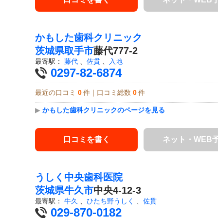
かもした歯科クリニック
茨城県
取手市
藤代777-2
最寄駅：
藤代
、
佐貫
、
入地
0297-82-6874
最近の口コミ
0
件｜口コミ総数
0
件
▶
かもした歯科クリニックのページを見る
口コミを書く
ネット・WEB
うしく中央歯科医院
茨城県
牛久市
中央4-12-3
最寄駅：
牛久
、
ひたち野うしく
、
佐貫
029-870-0182