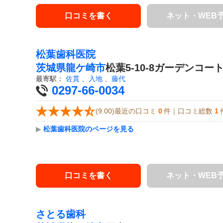
口コミを書く
ネット・WEB
松葉歯科医院
茨城県
龍ケ崎市
松葉5-10-8ガーデンコート
最寄駅：
佐貫
、
入地
、
藤代
0297-66-0034
(9.00)最近の口コミ
0
件｜口コミ総数
1
▶
松葉歯科医院のページを見る
口コミを書く
ネット・WEB
さとる歯科