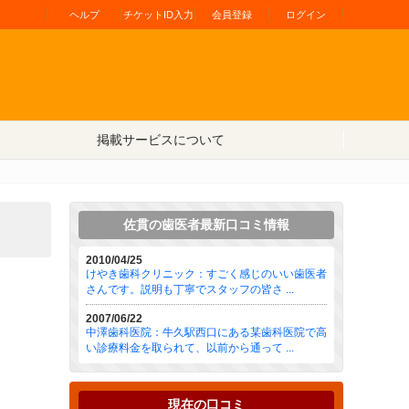
ヘルプ
チケットID入力
会員登録
ログイン
掲載サービスについて
佐貫の歯医者最新口コミ情報
2010/04/25
けやき歯科クリニック：すごく感じのいい歯医者
さんです。説明も丁寧でスタッフの皆さ ...
2007/06/22
中澤歯科医院：牛久駅西口にある某歯科医院で高
い診療料金を取られて、以前から通って ...
現在の口コミ