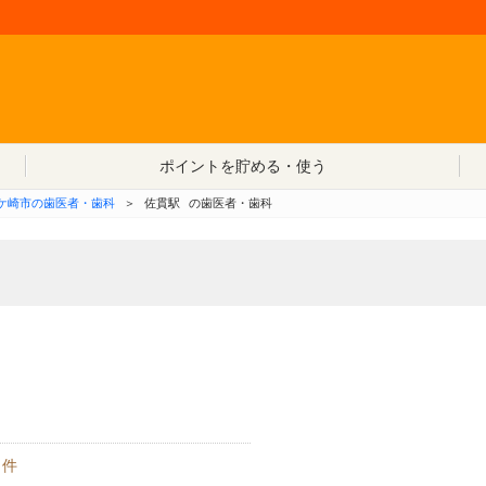
コンテンツへ移動
ポイントを貯める・使う
ケ崎市の歯医者・歯科
＞
佐貫駅
の歯医者・歯科
件