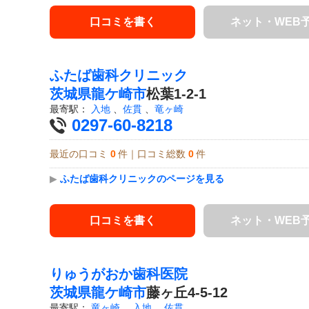
口コミを書く
ネット・WEB
ふたば歯科クリニック
茨城県
龍ケ崎市
松葉1-2-1
最寄駅：
入地
、
佐貫
、
竜ヶ崎
0297-60-8218
最近の口コミ
0
件｜口コミ総数
0
件
▶
ふたば歯科クリニックのページを見る
口コミを書く
ネット・WEB
りゅうがおか歯科医院
茨城県
龍ケ崎市
藤ヶ丘4-5-12
最寄駅：
竜ヶ崎
、
入地
、
佐貫