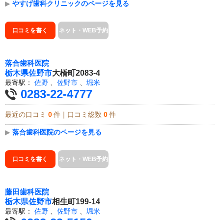
▶
やすげ歯科クリニックのページを見る
口コミを書く
ネット・WEB予約
落合歯科医院
栃木県
佐野市
大橋町2083-4
最寄駅：
佐野
、
佐野市
、
堀米
0283-22-4777
最近の口コミ
0
件｜口コミ総数
0
件
▶
落合歯科医院のページを見る
口コミを書く
ネット・WEB予約
藤田歯科医院
栃木県
佐野市
相生町199-14
最寄駅：
佐野
、
佐野市
、
堀米