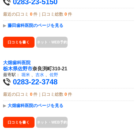
0283-23-5150
最近の口コミ
0
件｜口コミ総数
0
件
▶
藤田歯科医院のページを見る
口コミを書く
ネット・WEB予約
大畑歯科医院
栃木県
佐野市
奈良渕町310-21
最寄駅：
堀米
、
吉水
、
佐野
0283-22-3748
最近の口コミ
0
件｜口コミ総数
0
件
▶
大畑歯科医院のページを見る
口コミを書く
ネット・WEB予約