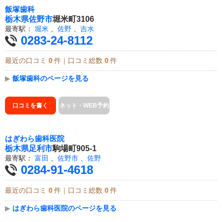
飯塚歯科
栃木県
佐野市
堀米町3106
最寄駅：
堀米
、
佐野
、
吉水
0283-24-8112
最近の口コミ
0
件｜口コミ総数
0
件
▶
飯塚歯科のページを見る
口コミを書く
ネット・WEB予約
はぎわら歯科医院
栃木県
足利市
駒場町905-1
最寄駅：
富田
、
佐野市
、
佐野
0284-91-4618
最近の口コミ
0
件｜口コミ総数
0
件
▶
はぎわら歯科医院のページを見る