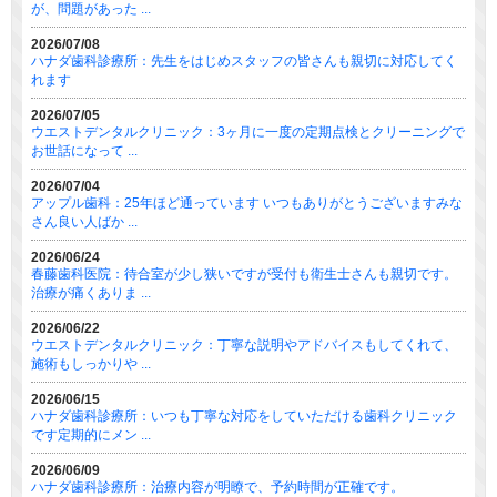
が、問題があった ...
2026/07/08
ハナダ歯科診療所：先生をはじめスタッフの皆さんも親切に対応してく
れます
2026/07/05
ウエストデンタルクリニック：3ヶ月に一度の定期点検とクリーニングで
お世話になって ...
2026/07/04
アップル歯科：25年ほど通っています いつもありがとうございますみな
さん良い人ばか ...
2026/06/24
春藤歯科医院：待合室が少し狭いですが受付も衛生士さんも親切です。
治療が痛くありま ...
2026/06/22
ウエストデンタルクリニック：丁寧な説明やアドバイスもしてくれて、
施術もしっかりや ...
2026/06/15
ハナダ歯科診療所：いつも丁寧な対応をしていただける歯科クリニック
です定期的にメン ...
2026/06/09
ハナダ歯科診療所：治療内容が明瞭で、予約時間が正確です。