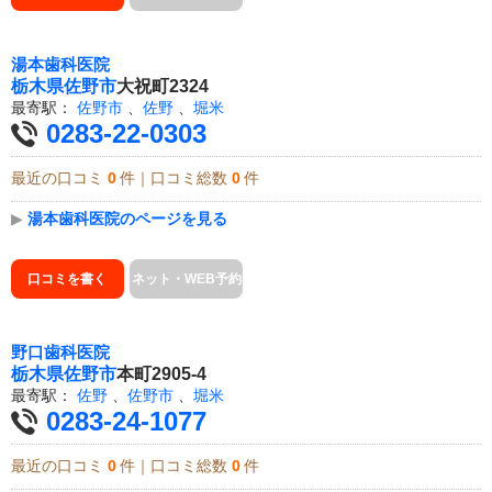
湯本歯科医院
栃木県
佐野市
大祝町2324
最寄駅：
佐野市
、
佐野
、
堀米
0283-22-0303
最近の口コミ
0
件｜口コミ総数
0
件
▶
湯本歯科医院のページを見る
口コミを書く
ネット・WEB予約
野口歯科医院
栃木県
佐野市
本町2905-4
最寄駅：
佐野
、
佐野市
、
堀米
0283-24-1077
最近の口コミ
0
件｜口コミ総数
0
件