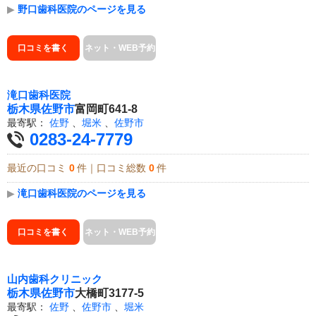
▶
野口歯科医院のページを見る
口コミを書く
ネット・WEB予約
滝口歯科医院
栃木県
佐野市
富岡町641-8
最寄駅：
佐野
、
堀米
、
佐野市
0283-24-7779
最近の口コミ
0
件｜口コミ総数
0
件
▶
滝口歯科医院のページを見る
口コミを書く
ネット・WEB予約
山内歯科クリニック
栃木県
佐野市
大橋町3177-5
最寄駅：
佐野
、
佐野市
、
堀米