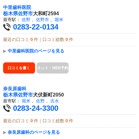
中里歯科医院
栃木県
佐野市
大和町2594
最寄駅：
佐野
、
佐野市
、
堀米
0283-22-0134
最近の口コミ
0
件｜口コミ総数
0
件
▶
中里歯科医院のページを見る
口コミを書く
ネット・WEB予約
奈良原歯科
栃木県
佐野市
犬伏新町2050
最寄駅：
堀米
、
佐野
、
吉水
0283-24-3300
最近の口コミ
0
件｜口コミ総数
0
件
▶
奈良原歯科のページを見る