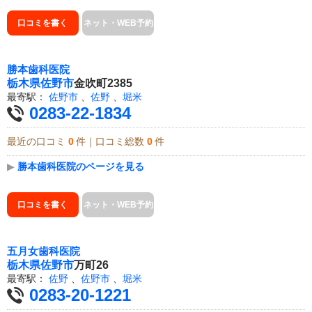
口コミを書く
ネット・WEB予約
勝本歯科医院
栃木県
佐野市
金吹町2385
最寄駅：
佐野市
、
佐野
、
堀米
0283-22-1834
最近の口コミ
0
件｜口コミ総数
0
件
▶
勝本歯科医院のページを見る
口コミを書く
ネット・WEB予約
五月女歯科医院
栃木県
佐野市
万町26
最寄駅：
佐野
、
佐野市
、
堀米
0283-20-1221