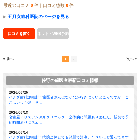
最近の口コミ
0
件｜口コミ総数
0
件
▶
五月女歯科医院のページを見る
口コミを書く
ネット・WEB予約
« 前へ
次へ »
1
2
佐野の歯医者最新口コミ情報
2026/07/25
ハナダ歯科診療所：歯医者さんはなかなか行きにくいところですが、こ
こはいつも楽しそ ...
2026/07/18
名古屋アリスデンタルクリニック：全体的に問題ありません。親切で予
約時間通りにスム ...
2026/07/14
ハナダ歯科診療所：病院全体とても綺麗で清潔。１０年ほど通ってます