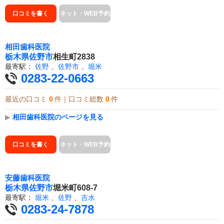
口コミを書く
ネット・WEB予約
相田歯科医院
栃木県
佐野市
相生町2838
最寄駅：
佐野
、
佐野市
、
堀米
0283-22-0663
最近の口コミ
0
件｜口コミ総数
0
件
▶
相田歯科医院のページを見る
口コミを書く
ネット・WEB予約
安藤歯科医院
栃木県
佐野市
堀米町608-7
最寄駅：
堀米
、
佐野
、
吉水
0283-24-7878