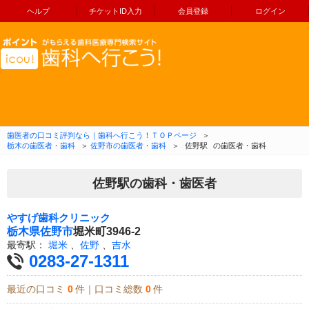
ヘルプ
チケットID入力
会員登録
ログイン
コンテンツへ移動
歯医者の口コミ評判なら｜歯科へ行こう！ＴＯＰページ
＞
栃木の歯医者・歯科
＞
佐野市の歯医者・歯科
＞
佐野駅
の歯医者・歯科
佐野駅の歯科・歯医者
やすげ歯科クリニック
栃木県
佐野市
堀米町3946-2
最寄駅：
堀米
、
佐野
、
吉水
0283-27-1311
最近の口コミ
0
件｜口コミ総数
0
件