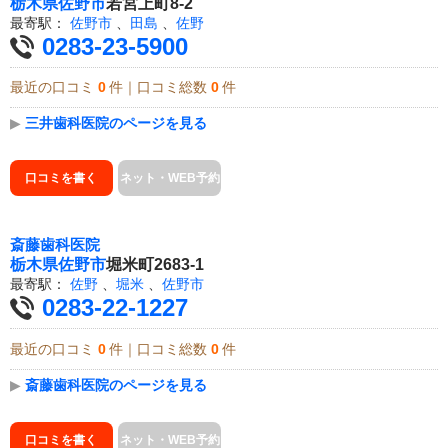
栃木県
佐野市
若宮上町8-2
最寄駅：
佐野市
、
田島
、
佐野
0283-23-5900
最近の口コミ
0
件｜口コミ総数
0
件
▶
三井歯科医院のページを見る
口コミを書く
ネット・WEB予約
斎藤歯科医院
栃木県
佐野市
堀米町2683-1
最寄駅：
佐野
、
堀米
、
佐野市
0283-22-1227
最近の口コミ
0
件｜口コミ総数
0
件
▶
斎藤歯科医院のページを見る
口コミを書く
ネット・WEB予約