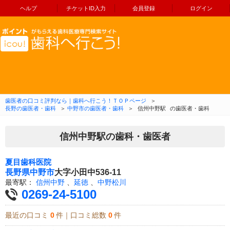
ヘルプ
チケットID入力
会員登録
ログイン
コンテンツへ移動
歯医者の口コミ評判なら｜歯科へ行こう！ＴＯＰページ
＞
長野の歯医者・歯科
＞
中野市の歯医者・歯科
＞
信州中野駅
の歯医者・歯科
信州中野駅の歯科・歯医者
夏目歯科医院
長野県
中野市
大字小田中536-11
最寄駅：
信州中野
、
延徳
、
中野松川
0269-24-5100
最近の口コミ
0
件｜口コミ総数
0
件