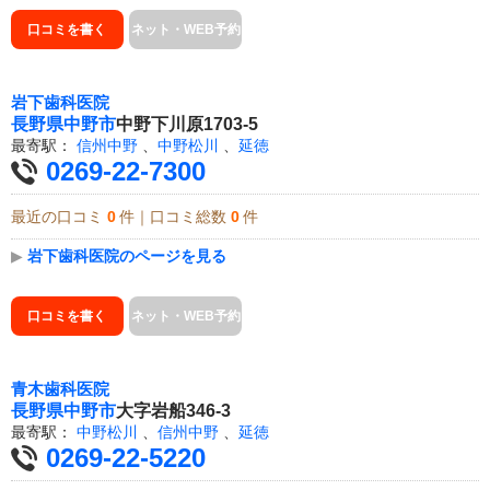
口コミを書く
ネット・WEB予約
岩下歯科医院
長野県
中野市
中野下川原1703-5
最寄駅：
信州中野
、
中野松川
、
延徳
0269-22-7300
最近の口コミ
0
件｜口コミ総数
0
件
▶
岩下歯科医院のページを見る
口コミを書く
ネット・WEB予約
青木歯科医院
長野県
中野市
大字岩船346-3
最寄駅：
中野松川
、
信州中野
、
延徳
0269-22-5220