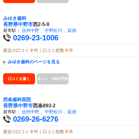
みゆき歯科
長野県
中野市
西2-5-9
最寄駅：
信州中野
、
中野松川
、
延徳
0269-23-1006
最近の口コミ
0
件｜口コミ総数
0
件
▶
みゆき歯科のページを見る
口コミを書く
ネット・WEB予約
西条歯科医院
長野県
中野市
西条893-2
最寄駅：
信州中野
、
中野松川
、
延徳
0269-26-6276
最近の口コミ
0
件｜口コミ総数
0
件