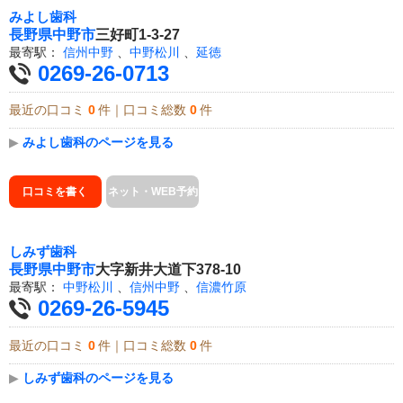
みよし歯科
長野県
中野市
三好町1-3-27
最寄駅：
信州中野
、
中野松川
、
延徳
0269-26-0713
最近の口コミ
0
件｜口コミ総数
0
件
▶
みよし歯科のページを見る
口コミを書く
ネット・WEB予約
しみず歯科
長野県
中野市
大字新井大道下378-10
最寄駅：
中野松川
、
信州中野
、
信濃竹原
0269-26-5945
最近の口コミ
0
件｜口コミ総数
0
件
▶
しみず歯科のページを見る