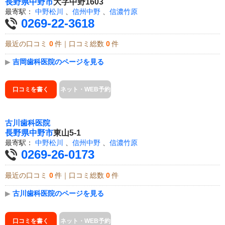
長野県
中野市
大字中野1603
最寄駅：
中野松川
、
信州中野
、
信濃竹原
0269-22-3618
最近の口コミ
0
件｜口コミ総数
0
件
▶
吉岡歯科医院のページを見る
口コミを書く
ネット・WEB予約
古川歯科医院
長野県
中野市
東山5-1
最寄駅：
中野松川
、
信州中野
、
信濃竹原
0269-26-0173
最近の口コミ
0
件｜口コミ総数
0
件
▶
古川歯科医院のページを見る
口コミを書く
ネット・WEB予約