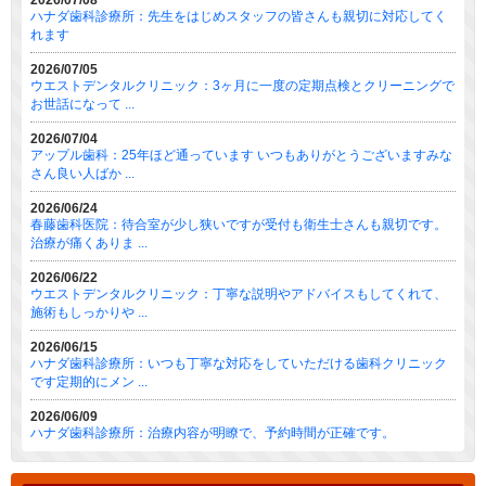
ハナダ歯科診療所：先生をはじめスタッフの皆さんも親切に対応してく
れます
2026/07/05
ウエストデンタルクリニック：3ヶ月に一度の定期点検とクリーニングで
お世話になって ...
2026/07/04
アップル歯科：25年ほど通っています いつもありがとうございますみな
さん良い人ばか ...
2026/06/24
春藤歯科医院：待合室が少し狭いですが受付も衛生士さんも親切です。
治療が痛くありま ...
2026/06/22
ウエストデンタルクリニック：丁寧な説明やアドバイスもしてくれて、
施術もしっかりや ...
2026/06/15
ハナダ歯科診療所：いつも丁寧な対応をしていただける歯科クリニック
です定期的にメン ...
2026/06/09
ハナダ歯科診療所：治療内容が明瞭で、予約時間が正確です。