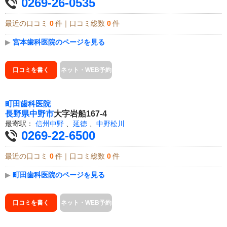
0269-26-0535
最近の口コミ
0
件｜口コミ総数
0
件
▶
宮本歯科医院のページを見る
口コミを書く
ネット・WEB予約
町田歯科医院
長野県
中野市
大字岩船167-4
最寄駅：
信州中野
、
延徳
、
中野松川
0269-22-6500
最近の口コミ
0
件｜口コミ総数
0
件
▶
町田歯科医院のページを見る
口コミを書く
ネット・WEB予約