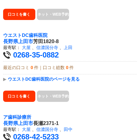
口コミを書く
ネット・WEB予約
ウエストDC歯科医院
長野県
上田市
芳田1820-8
最寄駅：
大屋
、
信濃国分寺
、
上田
0268-35-0882
最近の口コミ
0
件｜口コミ総数
0
件
▶
ウエストDC歯科医院のページを見る
口コミを書く
ネット・WEB予約
ア歯科診療所
長野県
上田市
長瀬2371-1
最寄駅：
大屋
、
信濃国分寺
、
田中
0268-42-5233