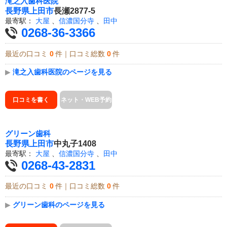
滝之入歯科医院
長野県
上田市
長瀬2877-5
最寄駅：
大屋
、
信濃国分寺
、
田中
0268-36-3366
最近の口コミ
0
件｜口コミ総数
0
件
▶
滝之入歯科医院のページを見る
口コミを書く
ネット・WEB予約
グリーン歯科
長野県
上田市
中丸子1408
最寄駅：
大屋
、
信濃国分寺
、
田中
0268-43-2831
最近の口コミ
0
件｜口コミ総数
0
件
▶
グリーン歯科のページを見る