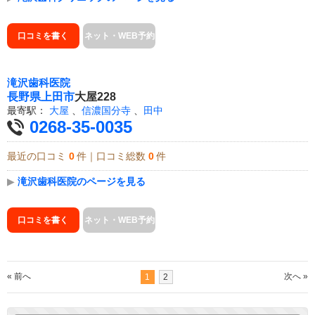
口コミを書く
ネット・WEB予約
滝沢歯科医院
長野県
上田市
大屋228
最寄駅：
大屋
、
信濃国分寺
、
田中
0268-35-0035
最近の口コミ
0
件｜口コミ総数
0
件
▶
滝沢歯科医院のページを見る
口コミを書く
ネット・WEB予約
« 前へ
次へ »
1
2