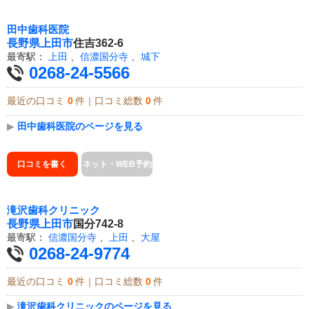
田中歯科医院
長野県
上田市
住吉362-6
最寄駅：
上田
、
信濃国分寺
、
城下
0268-24-5566
最近の口コミ
0
件｜口コミ総数
0
件
▶
田中歯科医院のページを見る
口コミを書く
ネット・WEB予約
滝沢歯科クリニック
長野県
上田市
国分742-8
最寄駅：
信濃国分寺
、
上田
、
大屋
0268-24-9774
最近の口コミ
0
件｜口コミ総数
0
件
▶
滝沢歯科クリニックのページを見る