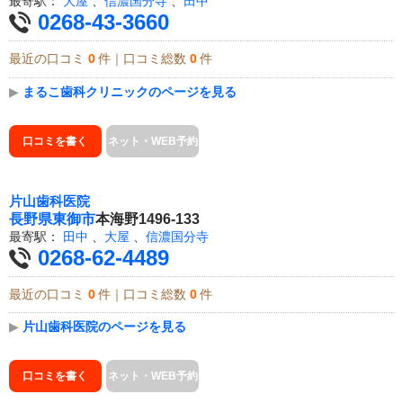
最寄駅：
大屋
、
信濃国分寺
、
田中
0268-43-3660
最近の口コミ
0
件｜口コミ総数
0
件
▶
まるこ歯科クリニックのページを見る
口コミを書く
ネット・WEB予約
片山歯科医院
長野県
東御市
本海野1496-133
最寄駅：
田中
、
大屋
、
信濃国分寺
0268-62-4489
最近の口コミ
0
件｜口コミ総数
0
件
▶
片山歯科医院のページを見る
口コミを書く
ネット・WEB予約