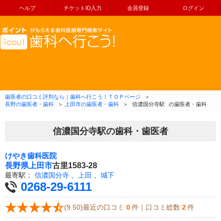
ヘルプ
チケットID入力
会員登録
ログイン
コンテンツへ移動
歯医者の口コミ評判なら｜歯科へ行こう！ＴＯＰページ
＞
長野の歯医者・歯科
＞
上田市の歯医者・歯科
＞
信濃国分寺駅
の歯医者・歯科
信濃国分寺駅の歯科・歯医者
けやき歯科医院
長野県
上田市
古里1583-28
最寄駅：
信濃国分寺
、
上田
、
城下
0268-29-6111
(9.50)最近の口コミ
0
件｜口コミ総数
2
件