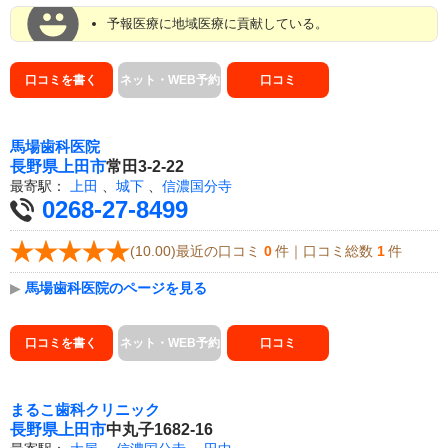
予報医療に地域医療に貢献している。
口コミを書く
ネット・WEB予約
口コミ
馬場歯科医院
長野県
上田市
常田3-2-22
最寄駅：
上田
、
城下
、
信濃国分寺
0268-27-8499
(10.00)最近の口コミ
0
件｜口コミ総数
1
件
▶
馬場歯科医院のページを見る
口コミを書く
ネット・WEB予約
口コミ
まるこ歯科クリニック
長野県
上田市
中丸子1682-16