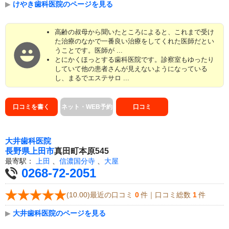
▶
けやき歯科医院のページを見る
高齢の叔母から聞いたところによると、これまで受け
た治療のなかで一番良い治療をしてくれた医師だとい
うことです。医師が ...
とにかくほっとする歯科医院です。診察室もゆったり
していて他の患者さんが見えないようになっている
し、まるでエステサロ ...
口コミを書く
ネット・WEB予約
口コミ
大井歯科医院
長野県
上田市
真田町本原545
最寄駅：
上田
、
信濃国分寺
、
大屋
0268-72-2051
(10.00)最近の口コミ
0
件｜口コミ総数
1
件
▶
大井歯科医院のページを見る