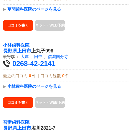
▶
草間歯科医院のページを見る
口コミを書く
ネット・WEB予約
小林歯科医院
長野県
上田市
上丸子998
最寄駅：
大屋
、
田中
、
信濃国分寺
0268-42-2141
最近の口コミ
0
件｜口コミ総数
0
件
▶
小林歯科医院のページを見る
口コミを書く
ネット・WEB予約
吾妻歯科医院
長野県
上田市
塩川2821-7