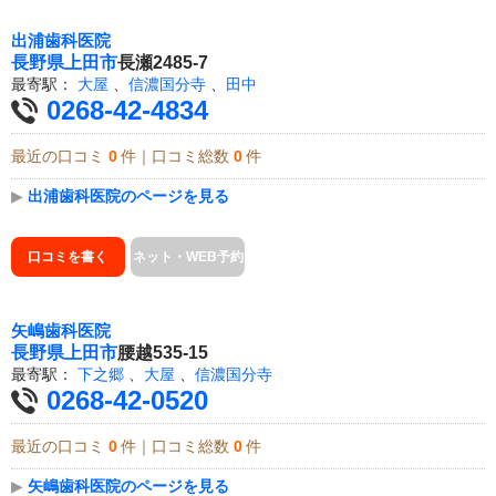
出浦歯科医院
長野県
上田市
長瀬2485-7
最寄駅：
大屋
、
信濃国分寺
、
田中
0268-42-4834
最近の口コミ
0
件｜口コミ総数
0
件
▶
出浦歯科医院のページを見る
口コミを書く
ネット・WEB予約
矢嶋歯科医院
長野県
上田市
腰越535-15
最寄駅：
下之郷
、
大屋
、
信濃国分寺
0268-42-0520
最近の口コミ
0
件｜口コミ総数
0
件
▶
矢嶋歯科医院のページを見る