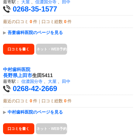
最寄駅：
大屋
、
信濃国分寺
、
田中
0268-35-1577
最近の口コミ
0
件｜口コミ総数
0
件
▶
吾妻歯科医院のページを見る
口コミを書く
ネット・WEB予約
中村歯科医院
長野県
上田市
生田5411
最寄駅：
信濃国分寺
、
大屋
、
田中
0268-42-2669
最近の口コミ
0
件｜口コミ総数
0
件
▶
中村歯科医院のページを見る
口コミを書く
ネット・WEB予約