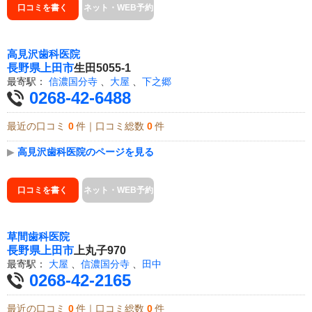
口コミを書く
ネット・WEB予約
高見沢歯科医院
長野県
上田市
生田5055-1
最寄駅：
信濃国分寺
、
大屋
、
下之郷
0268-42-6488
最近の口コミ
0
件｜口コミ総数
0
件
▶
高見沢歯科医院のページを見る
口コミを書く
ネット・WEB予約
草間歯科医院
長野県
上田市
上丸子970
最寄駅：
大屋
、
信濃国分寺
、
田中
0268-42-2165
最近の口コミ
0
件｜口コミ総数
0
件