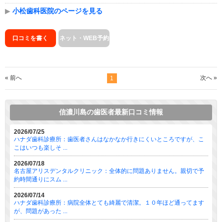
▶
小松歯科医院のページを見る
口コミを書く
ネット・WEB予約
« 前へ
次へ »
1
信濃川島の歯医者最新口コミ情報
2026/07/25
ハナダ歯科診療所：歯医者さんはなかなか行きにくいところですが、こ
こはいつも楽しそ ...
2026/07/18
名古屋アリスデンタルクリニック：全体的に問題ありません。親切で予
約時間通りにスム ...
2026/07/14
ハナダ歯科診療所：病院全体とても綺麗で清潔。１０年ほど通ってます
が、問題があった ...