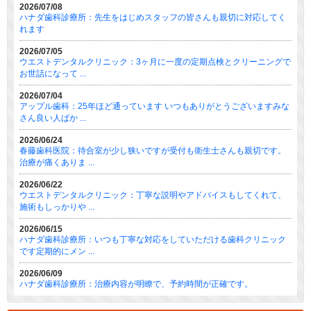
2026/07/08
ハナダ歯科診療所：先生をはじめスタッフの皆さんも親切に対応してく
れます
2026/07/05
ウエストデンタルクリニック：3ヶ月に一度の定期点検とクリーニングで
お世話になって ...
2026/07/04
アップル歯科：25年ほど通っています いつもありがとうございますみな
さん良い人ばか ...
2026/06/24
春藤歯科医院：待合室が少し狭いですが受付も衛生士さんも親切です。
治療が痛くありま ...
2026/06/22
ウエストデンタルクリニック：丁寧な説明やアドバイスもしてくれて、
施術もしっかりや ...
2026/06/15
ハナダ歯科診療所：いつも丁寧な対応をしていただける歯科クリニック
です定期的にメン ...
2026/06/09
ハナダ歯科診療所：治療内容が明瞭で、予約時間が正確です。