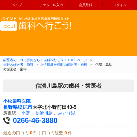
ヘルプ
チケットID入力
会員登録
ログイン
コンテンツへ移動
歯医者の口コミ評判なら｜歯科へ行こう！ＴＯＰページ
＞
長野の歯医者・歯科
＞
上伊那郡辰野町の歯医者・歯科
＞
信濃川島駅
の歯医者・歯科
信濃川島駅の歯科・歯医者
小松歯科医院
長野県
塩尻市
大字北小野前田40-5
最寄駅：
小野
、
信濃川島
、
みどり湖
0266-46-3880
最近の口コミ
0
件｜口コミ総数
0
件