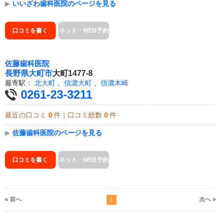
▶
いいざわ歯科医院のページを見る
口コミを書く
ネット・WEB予約
佐藤歯科医院
長野県
大町市
大町1477-8
最寄駅：
北大町
、
信濃大町
、
信濃木崎
0261-23-3211
最近の口コミ
0
件｜口コミ総数
0
件
▶
佐藤歯科医院のページを見る
口コミを書く
ネット・WEB予約
« 前へ
次へ »
1