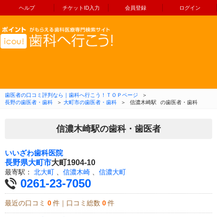
ヘルプ
チケットID入力
会員登録
ログイン
コンテンツへ移動
歯医者の口コミ評判なら｜歯科へ行こう！ＴＯＰページ
＞
長野の歯医者・歯科
＞
大町市の歯医者・歯科
＞
信濃木崎駅
の歯医者・歯科
信濃木崎駅の歯科・歯医者
いいざわ歯科医院
長野県
大町市
大町1904-10
最寄駅：
北大町
、
信濃木崎
、
信濃大町
0261-23-7050
最近の口コミ
0
件｜口コミ総数
0
件