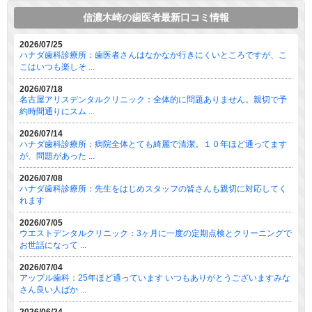
信濃木崎の歯医者最新口コミ情報
2026/07/25
ハナダ歯科診療所：歯医者さんはなかなか行きにくいところですが、こ
こはいつも楽しそ ...
2026/07/18
名古屋アリスデンタルクリニック：全体的に問題ありません。親切で予
約時間通りにスム ...
2026/07/14
ハナダ歯科診療所：病院全体とても綺麗で清潔。１０年ほど通ってます
が、問題があった ...
2026/07/08
ハナダ歯科診療所：先生をはじめスタッフの皆さんも親切に対応してく
れます
2026/07/05
ウエストデンタルクリニック：3ヶ月に一度の定期点検とクリーニングで
お世話になって ...
2026/07/04
アップル歯科：25年ほど通っています いつもありがとうございますみな
さん良い人ばか ...