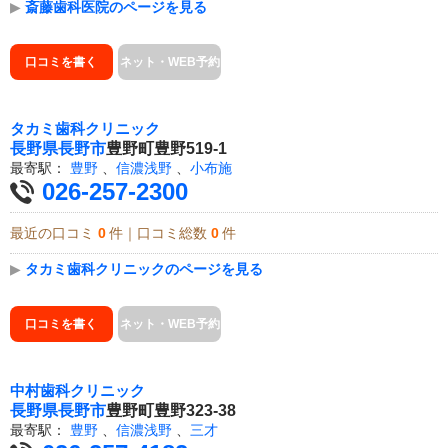
▶
斎藤歯科医院のページを見る
口コミを書く
ネット・WEB予約
タカミ歯科クリニック
長野県
長野市
豊野町豊野519-1
最寄駅：
豊野
、
信濃浅野
、
小布施
026-257-2300
最近の口コミ
0
件｜口コミ総数
0
件
▶
タカミ歯科クリニックのページを見る
口コミを書く
ネット・WEB予約
中村歯科クリニック
長野県
長野市
豊野町豊野323-38
最寄駅：
豊野
、
信濃浅野
、
三才