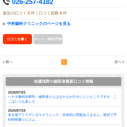
026-257-4182
最近の口コミ
0
件｜口コミ総数
0
件
▶
中村歯科クリニックのページを見る
口コミを書く
ネット・WEB予約
« 前へ
次へ »
1
信濃浅野の歯医者最新口コミ情報
2026/07/25
ハナダ歯科診療所：歯医者さんはなかなか行きにくいところですが、こ
こはいつも楽しそ ...
2026/07/18
名古屋アリスデンタルクリニック：全体的に問題ありません。親切で予
約時間通りにスム ...