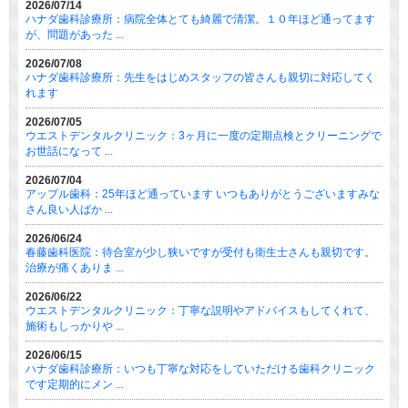
2026/07/14
ハナダ歯科診療所：病院全体とても綺麗で清潔。１０年ほど通ってます
が、問題があった ...
2026/07/08
ハナダ歯科診療所：先生をはじめスタッフの皆さんも親切に対応してく
れます
2026/07/05
ウエストデンタルクリニック：3ヶ月に一度の定期点検とクリーニングで
お世話になって ...
2026/07/04
アップル歯科：25年ほど通っています いつもありがとうございますみな
さん良い人ばか ...
2026/06/24
春藤歯科医院：待合室が少し狭いですが受付も衛生士さんも親切です。
治療が痛くありま ...
2026/06/22
ウエストデンタルクリニック：丁寧な説明やアドバイスもしてくれて、
施術もしっかりや ...
2026/06/15
ハナダ歯科診療所：いつも丁寧な対応をしていただける歯科クリニック
です定期的にメン ...