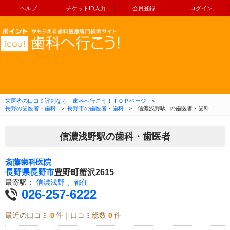
ヘルプ
チケットID入力
会員登録
ログイン
コンテンツへ移動
歯医者の口コミ評判なら｜歯科へ行こう！ＴＯＰページ
＞
長野の歯医者・歯科
＞
長野市の歯医者・歯科
＞
信濃浅野駅
の歯医者・歯科
信濃浅野駅の歯科・歯医者
斎藤歯科医院
長野県
長野市
豊野町蟹沢2615
最寄駅：
信濃浅野
、
都住
026-257-6222
最近の口コミ
0
件｜口コミ総数
0
件