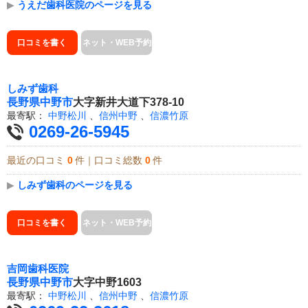
▶
うえだ歯科医院のページを見る
口コミを書く
ネット・WEB予約
しみず歯科
長野県
中野市
大字新井大道下378-10
最寄駅：
中野松川
、
信州中野
、
信濃竹原
0269-26-5945
最近の口コミ
0
件｜口コミ総数
0
件
▶
しみず歯科のページを見る
口コミを書く
ネット・WEB予約
吉岡歯科医院
長野県
中野市
大字中野1603
最寄駅：
中野松川
、
信州中野
、
信濃竹原