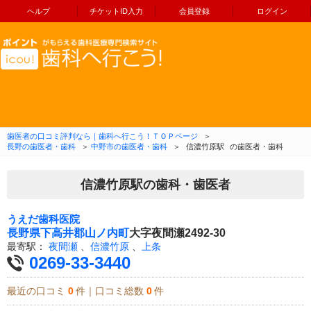
ヘルプ
チケットID入力
会員登録
ログイン
コンテンツへ移動
歯医者の口コミ評判なら｜歯科へ行こう！ＴＯＰページ
＞
長野の歯医者・歯科
＞
中野市の歯医者・歯科
＞
信濃竹原駅
の歯医者・歯科
信濃竹原駅の歯科・歯医者
うえだ歯科医院
長野県
下高井郡山ノ内町
大字夜間瀬2492-30
最寄駅：
夜間瀬
、
信濃竹原
、
上条
0269-33-3440
最近の口コミ
0
件｜口コミ総数
0
件