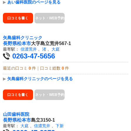
▶
あい歯科医院のページを見る
口コミを書く
ネット・WEB予約
矢島歯科クリニック
長野県
松本市
大字島立荒井567-1
最寄駅：
信濃荒井
、
渚
、
大庭
0263-47-5656
最近の口コミ
0
件｜口コミ総数
0
件
▶
矢島歯科クリニックのページを見る
口コミを書く
ネット・WEB予約
山田歯科医院
長野県
松本市
島立3150-1
最寄駅：
大庭
、
信濃荒井
、
下新