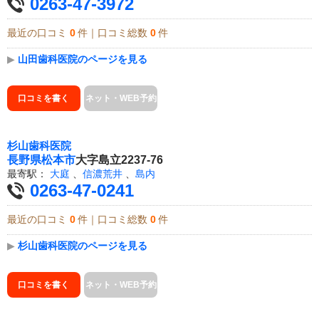
0263-47-3972
最近の口コミ
0
件｜口コミ総数
0
件
▶
山田歯科医院のページを見る
口コミを書く
ネット・WEB予約
杉山歯科医院
長野県
松本市
大字島立2237-76
最寄駅：
大庭
、
信濃荒井
、
島内
0263-47-0241
最近の口コミ
0
件｜口コミ総数
0
件
▶
杉山歯科医院のページを見る
口コミを書く
ネット・WEB予約