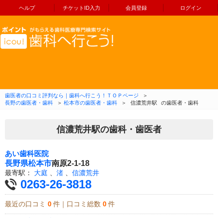
ヘルプ
チケットID入力
会員登録
ログイン
コンテンツへ移動
歯医者の口コミ評判なら｜歯科へ行こう！ＴＯＰページ
＞
長野の歯医者・歯科
＞
松本市の歯医者・歯科
＞
信濃荒井駅
の歯医者・歯科
信濃荒井駅の歯科・歯医者
あい歯科医院
長野県
松本市
南原2-1-18
最寄駅：
大庭
、
渚
、
信濃荒井
0263-26-3818
最近の口コミ
0
件｜口コミ総数
0
件