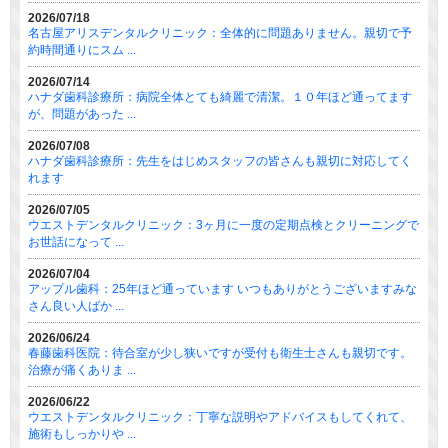
2026/07/18
名古屋アリスデンタルクリニック：全体的に問題ありません。親切で予
約時間通りにスム ...
2026/07/14
ハナダ歯科診療所：病院全体とても綺麗で清潔。１０年ほど通ってます
が、問題があった ...
2026/07/08
ハナダ歯科診療所：先生をはじめスタッフの皆さんも親切に対応してく
れます
2026/07/05
ウエストデンタルクリニック：3ヶ月に一度の定期点検とクリーニングで
お世話になって ...
2026/07/04
アップル歯科：25年ほど通っています いつもありがとうございますみな
さん良い人ばか ...
2026/06/24
春藤歯科医院：待合室が少し狭いですが受付も衛生士さんも親切です。
治療が痛くありま ...
2026/06/22
ウエストデンタルクリニック：丁寧な説明やアドバイスもしてくれて、
施術もしっかりや ...