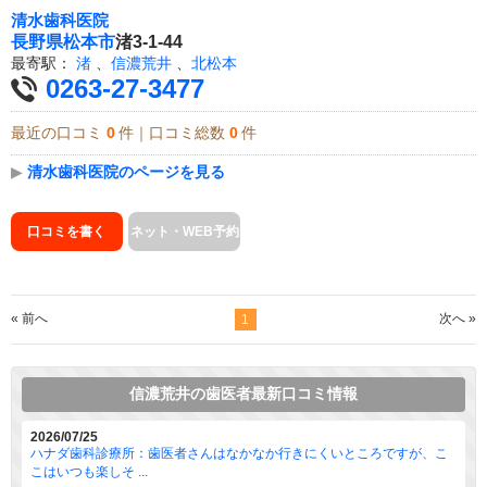
清水歯科医院
長野県
松本市
渚3-1-44
最寄駅：
渚
、
信濃荒井
、
北松本
0263-27-3477
最近の口コミ
0
件｜口コミ総数
0
件
▶
清水歯科医院のページを見る
口コミを書く
ネット・WEB予約
« 前へ
次へ »
1
信濃荒井の歯医者最新口コミ情報
2026/07/25
ハナダ歯科診療所：歯医者さんはなかなか行きにくいところですが、こ
こはいつも楽しそ ...