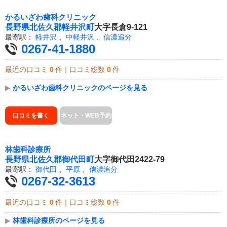
かるいざわ歯科クリニック
長野県
北佐久郡軽井沢町
大字長倉9-121
最寄駅：
軽井沢
、
中軽井沢
、
信濃追分
0267-41-1880
最近の口コミ
0
件｜口コミ総数
0
件
▶
かるいざわ歯科クリニックのページを見る
口コミを書く
ネット・WEB予約
林歯科診療所
長野県
北佐久郡御代田町
大字御代田2422-79
最寄駅：
御代田
、
平原
、
信濃追分
0267-32-3613
最近の口コミ
0
件｜口コミ総数
0
件
▶
林歯科診療所のページを見る