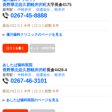
長野県
北佐久郡軽井沢町
大字長倉4175
最寄駅：
中軽井沢
、
信濃追分
、
軽井沢
0267-45-8888
最近の口コミ
0
件｜口コミ総数
0
件
▶
瀬川歯科クリニックのページを見る
口コミを書く
ネット・WEB予約
あしたば歯科医院
長野県
北佐久郡軽井沢町
長倉4428-4
最寄駅：
中軽井沢
、
信濃追分
、
軽井沢
0267-46-3101
最近の口コミ
0
件｜口コミ総数
0
件
▶
あしたば歯科医院のページを見る