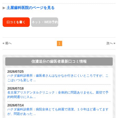
▶
土屋歯科医院のページを見る
口コミを書く
ネット・WEB予約
« 前へ
次へ »
1
信濃追分の歯医者最新口コミ情報
2026/07/25
ハナダ歯科診療所：歯医者さんはなかなか行きにくいところですが、こ
こはいつも楽しそ ...
2026/07/18
名古屋アリスデンタルクリニック：全体的に問題ありません。親切で予
約時間通りにスム ...
2026/07/14
ハナダ歯科診療所：病院全体とても綺麗で清潔。１０年ほど通ってます
が、問題があった ...