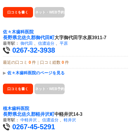
口コミを書く
ネット・WEB予約
佐々木歯科医院
長野県
北佐久郡御代田町
大字御代田字水原3911-7
最寄駅：
御代田
、
信濃追分
、
平原
0267-32-3938
最近の口コミ
0
件｜口コミ総数
0
件
▶
佐々木歯科医院のページを見る
口コミを書く
ネット・WEB予約
植木歯科医院
長野県
北佐久郡軽井沢町
中軽井沢14-3
最寄駅：
中軽井沢
、
信濃追分
、
軽井沢
0267-45-5291