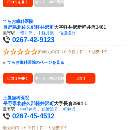
口コミを書く
ネット・WEB予約
てらお歯科医院
長野県
北佐久郡軽井沢町
大字軽井沢新軽井沢1481
最寄駅：
軽井沢
、
中軽井沢
、
信濃追分
0267-42-9123
(0)最近の口コミ
0
件｜口コミ総数
1
件
▶
てらお歯科医院のページを見る
口コミを書く
ネット・WEB予約
口コミ
土屋歯科医院
長野県
北佐久郡軽井沢町
大字長倉2994-1
最寄駅：
中軽井沢
、
信濃追分
、
軽井沢
0267-45-4512
最近の口コミ
0
件｜口コミ総数
0
件