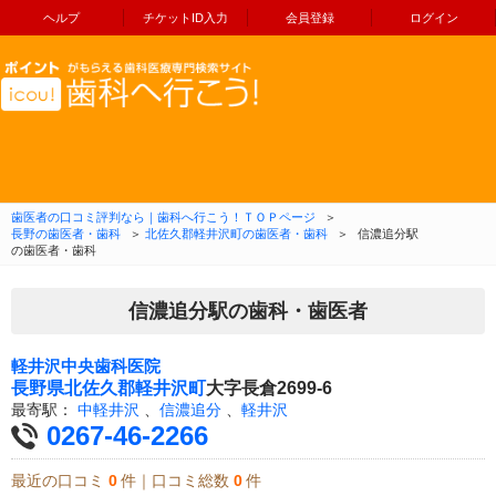
ヘルプ
チケットID入力
会員登録
ログイン
コンテンツへ移動
歯医者の口コミ評判なら｜歯科へ行こう！ＴＯＰページ
＞
長野の歯医者・歯科
＞
北佐久郡軽井沢町の歯医者・歯科
＞
信濃追分駅
の歯医者・歯科
信濃追分駅の歯科・歯医者
軽井沢中央歯科医院
長野県
北佐久郡軽井沢町
大字長倉2699-6
最寄駅：
中軽井沢
、
信濃追分
、
軽井沢
0267-46-2266
最近の口コミ
0
件｜口コミ総数
0
件