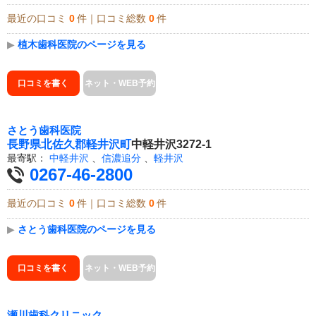
最近の口コミ
0
件｜口コミ総数
0
件
▶
植木歯科医院のページを見る
口コミを書く
ネット・WEB予約
さとう歯科医院
長野県
北佐久郡軽井沢町
中軽井沢3272-1
最寄駅：
中軽井沢
、
信濃追分
、
軽井沢
0267-46-2800
最近の口コミ
0
件｜口コミ総数
0
件
▶
さとう歯科医院のページを見る
口コミを書く
ネット・WEB予約
瀬川歯科クリニック