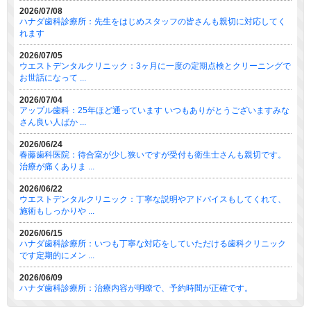
2026/07/08
ハナダ歯科診療所：先生をはじめスタッフの皆さんも親切に対応してく
れます
2026/07/05
ウエストデンタルクリニック：3ヶ月に一度の定期点検とクリーニングで
お世話になって ...
2026/07/04
アップル歯科：25年ほど通っています いつもありがとうございますみな
さん良い人ばか ...
2026/06/24
春藤歯科医院：待合室が少し狭いですが受付も衛生士さんも親切です。
治療が痛くありま ...
2026/06/22
ウエストデンタルクリニック：丁寧な説明やアドバイスもしてくれて、
施術もしっかりや ...
2026/06/15
ハナダ歯科診療所：いつも丁寧な対応をしていただける歯科クリニック
です定期的にメン ...
2026/06/09
ハナダ歯科診療所：治療内容が明瞭で、予約時間が正確です。