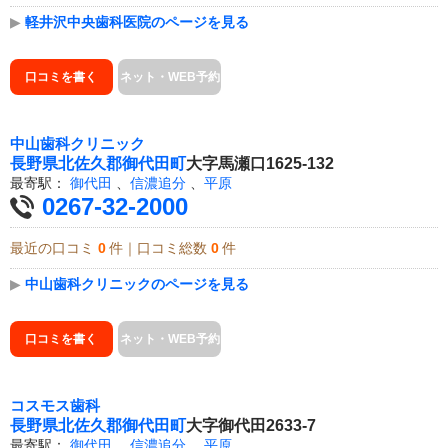
▶
軽井沢中央歯科医院のページを見る
口コミを書く
ネット・WEB予約
中山歯科クリニック
長野県
北佐久郡御代田町
大字馬瀬口1625-132
最寄駅：
御代田
、
信濃追分
、
平原
0267-32-2000
最近の口コミ
0
件｜口コミ総数
0
件
▶
中山歯科クリニックのページを見る
口コミを書く
ネット・WEB予約
コスモス歯科
長野県
北佐久郡御代田町
大字御代田2633-7
最寄駅：
御代田
、
信濃追分
、
平原