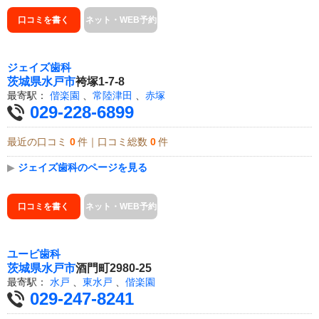
口コミを書く
ネット・WEB予約
ジェイズ歯科
茨城県
水戸市
袴塚1-7-8
最寄駅：
偕楽園
、
常陸津田
、
赤塚
029-228-6899
最近の口コミ
0
件｜口コミ総数
0
件
▶
ジェイズ歯科のページを見る
口コミを書く
ネット・WEB予約
ユービ歯科
茨城県
水戸市
酒門町2980-25
最寄駅：
水戸
、
東水戸
、
偕楽園
029-247-8241