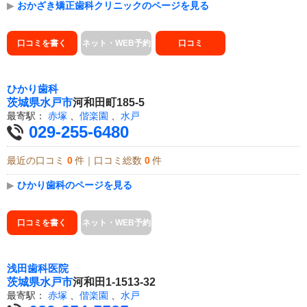
▶
おかざき矯正歯科クリニックのページを見る
口コミを書く
ネット・WEB予約
口コミ
ひかり歯科
茨城県
水戸市
河和田町185-5
最寄駅：
赤塚
、
偕楽園
、
水戸
029-255-6480
最近の口コミ
0
件｜口コミ総数
0
件
▶
ひかり歯科のページを見る
口コミを書く
ネット・WEB予約
浅田歯科医院
茨城県
水戸市
河和田1-1513-32
最寄駅：
赤塚
、
偕楽園
、
水戸