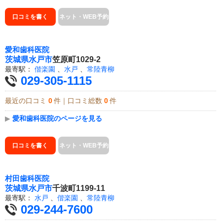
口コミを書く
ネット・WEB予約
愛和歯科医院
茨城県
水戸市
笠原町1029-2
最寄駅：
偕楽園
、
水戸
、
常陸青柳
029-305-1115
最近の口コミ
0
件｜口コミ総数
0
件
▶
愛和歯科医院のページを見る
口コミを書く
ネット・WEB予約
村田歯科医院
茨城県
水戸市
千波町1199-11
最寄駅：
水戸
、
偕楽園
、
常陸青柳
029-244-7600