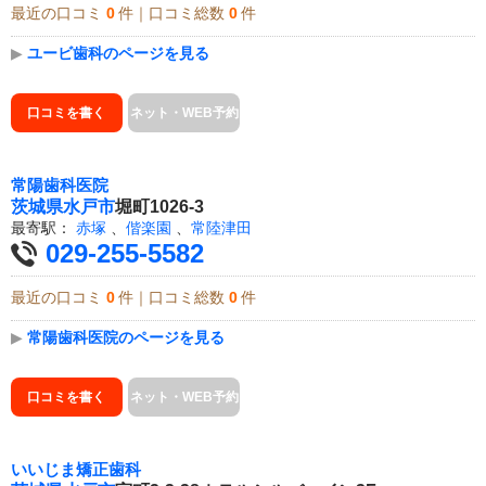
最近の口コミ
0
件｜口コミ総数
0
件
▶
ユービ歯科のページを見る
口コミを書く
ネット・WEB予約
常陽歯科医院
茨城県
水戸市
堀町1026-3
最寄駅：
赤塚
、
偕楽園
、
常陸津田
029-255-5582
最近の口コミ
0
件｜口コミ総数
0
件
▶
常陽歯科医院のページを見る
口コミを書く
ネット・WEB予約
いいじま矯正歯科