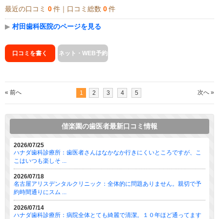
最近の口コミ
0
件｜口コミ総数
0
件
▶
村田歯科医院のページを見る
口コミを書く
ネット・WEB予約
« 前へ
次へ »
1
2
3
4
5
偕楽園の歯医者最新口コミ情報
2026/07/25
ハナダ歯科診療所：歯医者さんはなかなか行きにくいところですが、こ
こはいつも楽しそ ...
2026/07/18
名古屋アリスデンタルクリニック：全体的に問題ありません。親切で予
約時間通りにスム ...
2026/07/14
ハナダ歯科診療所：病院全体とても綺麗で清潔。１０年ほど通ってます