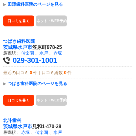
▶
田澤歯科医院のページを見る
口コミを書く
ネット・WEB予約
つばき歯科医院
茨城県
水戸市
笠原町978-25
最寄駅：
偕楽園
、
水戸
、
赤塚
029-301-1001
最近の口コミ
0
件｜口コミ総数
0
件
▶
つばき歯科医院のページを見る
口コミを書く
ネット・WEB予約
北斗歯科
茨城県
水戸市
見和1-470-28
最寄駅：
赤塚
、
偕楽園
、
水戸