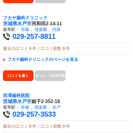
フカヤ歯科クリニック
茨城県
水戸市
河和田2-14-11
最寄駅：
赤塚
、
偕楽園
、
内原
029-257-8811
最近の口コミ
0
件｜口コミ総数
0
件
▶
フカヤ歯科クリニックのページを見る
口コミを書く
ネット・WEB予約
田澤歯科医院
茨城県
水戸市
姫子2-352-18
最寄駅：
赤塚
、
偕楽園
、
水戸
029-257-3533
最近の口コミ
0
件｜口コミ総数
0
件