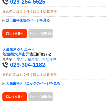
029-254-5525
最近の口コミ
0
件｜口コミ総数
0
件
▶
浅田歯科医院のページを見る
口コミを書く
ネット・WEB予約
大高歯科クリニック
茨城県
水戸市
元吉田町837-2
最寄駅：
水戸
、
偕楽園
、
常陸青柳
029-304-1182
最近の口コミ
0
件｜口コミ総数
0
件
▶
大高歯科クリニックのページを見る
口コミを書く
ネット・WEB予約