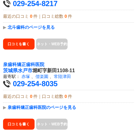
029-254-8217
最近の口コミ
0
件｜口コミ総数
0
件
▶
北斗歯科のページを見る
口コミを書く
ネット・WEB予約
泉歯科矯正歯科医院
茨城県
水戸市
堀町字新田1108-11
最寄駅：
赤塚
、
偕楽園
、
常陸津田
029-254-8035
最近の口コミ
0
件｜口コミ総数
0
件
▶
泉歯科矯正歯科医院のページを見る
口コミを書く
ネット・WEB予約