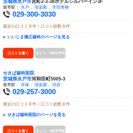
茨城県
水戸市
宮町2-3-38ホテルシルバーイン3F
最寄駅：
水戸
、
偕楽園
、
常陸青柳
029-300-3030
最近の口コミ
0
件｜口コミ総数
0
件
▶
いいじま矯正歯科のページを見る
口コミを書く
ネット・WEB予約
せきば歯科医院
茨城県
水戸市
河和田町5005-3
最寄駅：
赤塚
、
偕楽園
、
内原
029-257-3000
最近の口コミ
0
件｜口コミ総数
0
件
▶
せきば歯科医院のページを見る
口コミを書く
ネット・WEB予約