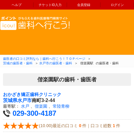
ヘルプ
チケットID入力
会員登録
ログイン
コンテンツへ移動
歯医者の口コミ評判なら｜歯科へ行こう！ＴＯＰページ
＞
茨城の歯医者・歯科
＞
水戸市の歯医者・歯科
＞
偕楽園駅
の歯医者・歯科
偕楽園駅の歯科・歯医者
おかざき矯正歯科クリニック
茨城県
水戸市
南町3-2-44
最寄駅：
水戸
、
偕楽園
、
常陸青柳
029-300-4187
(10.00)最近の口コミ
0
件｜口コミ総数
1
件