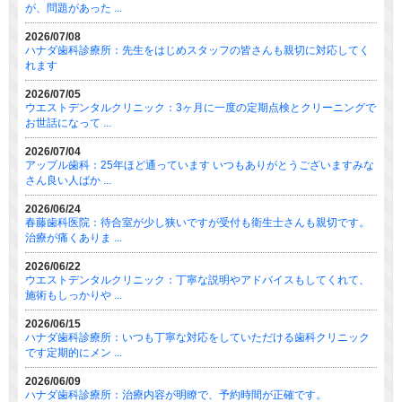
が、問題があった ...
2026/07/08
ハナダ歯科診療所：先生をはじめスタッフの皆さんも親切に対応してく
れます
2026/07/05
ウエストデンタルクリニック：3ヶ月に一度の定期点検とクリーニングで
お世話になって ...
2026/07/04
アップル歯科：25年ほど通っています いつもありがとうございますみな
さん良い人ばか ...
2026/06/24
春藤歯科医院：待合室が少し狭いですが受付も衛生士さんも親切です。
治療が痛くありま ...
2026/06/22
ウエストデンタルクリニック：丁寧な説明やアドバイスもしてくれて、
施術もしっかりや ...
2026/06/15
ハナダ歯科診療所：いつも丁寧な対応をしていただける歯科クリニック
です定期的にメン ...
2026/06/09
ハナダ歯科診療所：治療内容が明瞭で、予約時間が正確です。