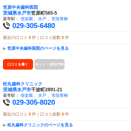
笠原中央歯科医院
茨城県
水戸市
笠原町565-5
最寄駅：
偕楽園
、
水戸
、
常陸青柳
029-305-6480
最近の口コミ
0
件｜口コミ総数
0
件
▶
笠原中央歯科医院のページを見る
口コミを書く
ネット・WEB予約
松丸歯科クリニック
茨城県
水戸市
千波町2891-21
最寄駅：
偕楽園
、
水戸
、
常陸青柳
029-305-8020
最近の口コミ
0
件｜口コミ総数
0
件
▶
松丸歯科クリニックのページを見る