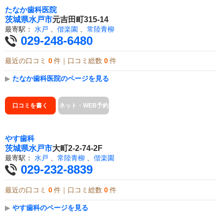
たなか歯科医院
茨城県
水戸市
元吉田町315-14
最寄駅：
水戸
、
偕楽園
、
常陸青柳
029-248-6480
最近の口コミ
0
件｜口コミ総数
0
件
▶
たなか歯科医院のページを見る
口コミを書く
ネット・WEB予約
やす歯科
茨城県
水戸市
大町2-2-74-2F
最寄駅：
水戸
、
常陸青柳
、
偕楽園
029-232-8839
最近の口コミ
0
件｜口コミ総数
0
件
▶
やす歯科のページを見る