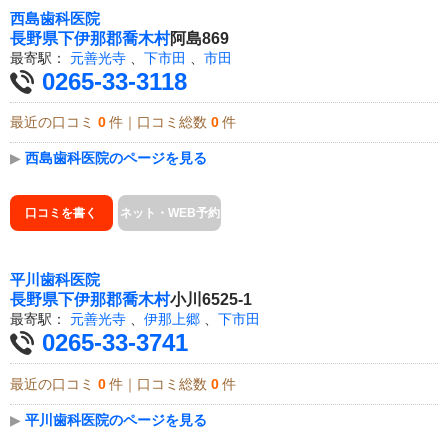
西島歯科医院
長野県
下伊那郡喬木村
阿島869
最寄駅：
元善光寺
、
下市田
、
市田
0265-33-3118
最近の口コミ
0
件｜口コミ総数
0
件
▶
西島歯科医院のページを見る
口コミを書く
ネット・WEB予約
平川歯科医院
長野県
下伊那郡喬木村
小川6525-1
最寄駅：
元善光寺
、
伊那上郷
、
下市田
0265-33-3741
最近の口コミ
0
件｜口コミ総数
0
件
▶
平川歯科医院のページを見る