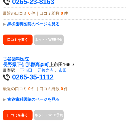
0265-23-8163
最近の口コミ
0
件｜口コミ総数
0
件
▶
黒柳歯科医院のページを見る
口コミを書く
ネット・WEB予約
古谷歯科医院
長野県
下伊那郡高森町
上市田166-7
最寄駅：
下市田
、
元善光寺
、
市田
0265-35-1112
最近の口コミ
0
件｜口コミ総数
0
件
▶
古谷歯科医院のページを見る
口コミを書く
ネット・WEB予約