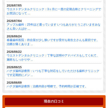
2026/07/05
ウエストデンタルクリニック：3ヶ月に一度の定期点検とクリーニングで
お世話になって ...
2026/07/04
アップル歯科：25年ほど通っています いつもありがとうございますみな
さん良い人ばか ...
2026/06/24
春藤歯科医院：待合室が少し狭いですが受付も衛生士さんも親切です。
治療が痛くありま ...
2026/06/22
ウエストデンタルクリニック：丁寧な説明やアドバイスもしてくれて、
施術もしっかりや ...
2026/06/15
ハナダ歯科診療所：いつも丁寧な対応をしていただける歯科クリニック
です定期的にメン ...
2026/06/09
ハナダ歯科診療所：治療内容が明瞭で、予約時間が正確です。
現在の口コミ