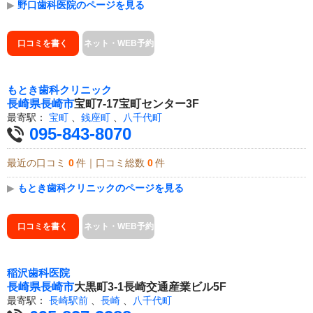
▶
野口歯科医院のページを見る
口コミを書く
ネット・WEB予約
もとき歯科クリニック
長崎県
長崎市
宝町7-17宝町センター3F
最寄駅：
宝町
、
銭座町
、
八千代町
095-843-8070
最近の口コミ
0
件｜口コミ総数
0
件
▶
もとき歯科クリニックのページを見る
口コミを書く
ネット・WEB予約
稲沢歯科医院
長崎県
長崎市
大黒町3-1長崎交通産業ビル5F
最寄駅：
長崎駅前
、
長崎
、
八千代町