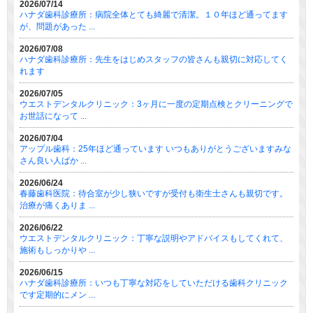
2026/07/14
ハナダ歯科診療所：病院全体とても綺麗で清潔。１０年ほど通ってます
が、問題があった ...
2026/07/08
ハナダ歯科診療所：先生をはじめスタッフの皆さんも親切に対応してく
れます
2026/07/05
ウエストデンタルクリニック：3ヶ月に一度の定期点検とクリーニングで
お世話になって ...
2026/07/04
アップル歯科：25年ほど通っています いつもありがとうございますみな
さん良い人ばか ...
2026/06/24
春藤歯科医院：待合室が少し狭いですが受付も衛生士さんも親切です。
治療が痛くありま ...
2026/06/22
ウエストデンタルクリニック：丁寧な説明やアドバイスもしてくれて、
施術もしっかりや ...
2026/06/15
ハナダ歯科診療所：いつも丁寧な対応をしていただける歯科クリニック
です定期的にメン ...