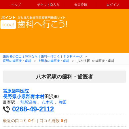
ヘルプ
チケットID入力
会員登録
ログイン
コンテンツへ移動
歯医者の口コミ評判なら｜歯科へ行こう！ＴＯＰページ
＞
長野の歯医者・歯科
＞
上田市の歯医者・歯科
＞
八木沢駅
の歯医者・歯科
八木沢駅の歯科・歯医者
宮原歯科医院
長野県
小県郡青木村
田沢90
最寄駅：
別所温泉
、
八木沢
、
舞田
0268-49-2112
最近の口コミ
0
件｜口コミ総数
0
件