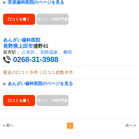
▶
宮原歯科医院のページを見る
口コミを書く
ネット・WEB予約
あんざい歯科医院
長野県
上田市
浦野41
最寄駅：
八木沢
、
別所温泉
、
舞田
0268-31-3988
最近の口コミ
0
件｜口コミ総数
0
件
▶
あんざい歯科医院のページを見る
口コミを書く
ネット・WEB予約
« 前へ
次へ »
1