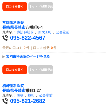
口コミを書く
ネット・WEB予約
常岡歯科医院
長崎県
長崎市
八幡町6-4
最寄駅：
諏訪神社前
、
新大工町
、
公会堂前
095-822-4567
最近の口コミ
0
件｜口コミ総数
0
件
▶
常岡歯科医院のページを見る
口コミを書く
ネット・WEB予約
梅崎歯科医院
長崎県
長崎市
栄町1-27
最寄駅：
賑橋
、
桜町
、
公会堂前
095-821-2682