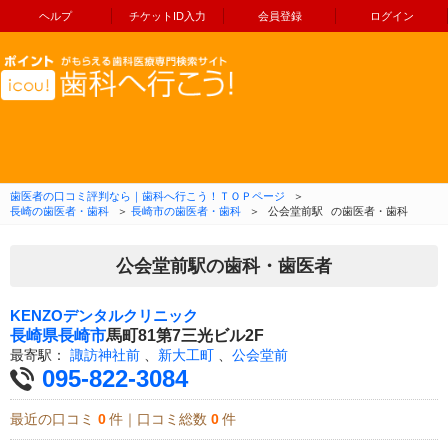
ヘルプ
チケットID入力
会員登録
ログイン
コンテンツへ移動
歯医者の口コミ評判なら｜歯科へ行こう！ＴＯＰページ
＞
長崎の歯医者・歯科
＞
長崎市の歯医者・歯科
＞
公会堂前駅
の歯医者・歯科
公会堂前駅の歯科・歯医者
KENZOデンタルクリニック
長崎県
長崎市
馬町81第7三光ビル2F
最寄駅：
諏訪神社前
、
新大工町
、
公会堂前
095-822-3084
最近の口コミ
0
件｜口コミ総数
0
件