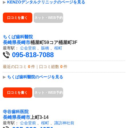
▶
KENZOデンタルクリニックのページを見る
口コミを書く
ネット・WEB予約
ちくば歯科醫院
長崎県
長崎市
桶屋町59コア桶屋町3F
最寄駅：
公会堂前
、
賑橋
、
桜町
095-818-7088
最近の口コミ
0
件｜口コミ総数
0
件
▶
ちくば歯科醫院のページを見る
口コミを書く
ネット・WEB予約
寺谷歯科医院
長崎県
長崎市
上町3-14
最寄駅：
公会堂前
、
桜町
、
諏訪神社前