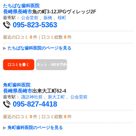
たちばな歯科医院
長崎県
長崎市
魚の町3-12JPGヴィレッジ2F
最寄駅：
公会堂前
、
賑橋
、
桜町
095-823-5363
最近の口コミ
0
件｜口コミ総数
0
件
▶
たちばな歯科医院のページを見る
口コミを書く
ネット・WEB予約
角町歯科医院
長崎県
長崎市
出来大工町62-4
最寄駅：
諏訪神社前
、
新大工町
、
公会堂前
095-827-4418
最近の口コミ
0
件｜口コミ総数
0
件
▶
角町歯科医院のページを見る