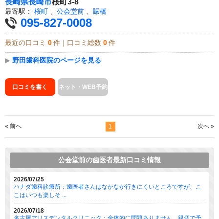
長崎県
長崎市
桜町3-8
最寄駅：
桜町
、
公会堂前
、
賑橋
095-827-0008
最近の口コミ
0
件｜口コミ総数
0
件
▶
野田歯科医院のページを見る
口コミを書く
ネット・WEB予約
« 前へ
次へ »
1
公会堂前の歯医者最新口コミ情報
2026/07/25
ハナダ歯科診療所：歯医者さんはなかなか行きにくいところですが、こ
こはいつも楽しそ ...
2026/07/18
名古屋アリスデンタルクリニック：全体的に問題ありません。親切で予