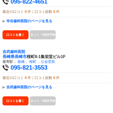
095-822-4651
最近の口コミ
0
件｜口コミ総数
0
件
▶
寺谷歯科医院のページを見る
口コミを書く
ネット・WEB予約
吉武歯科医院
長崎県
長崎市
桜町8-1集栄堂ビル1F
最寄駅：
賑橋
、
桜町
、
公会堂前
095-821-3553
最近の口コミ
0
件｜口コミ総数
0
件
▶
吉武歯科医院のページを見る
口コミを書く
ネット・WEB予約