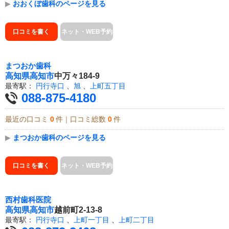
▶
おおくぼ歯科のページを見る
口コミを書く
ネット・WEB予約
まつおか歯科
高知県
高知市
中万々184-9
最寄駅：
円行寺口
、
旭
、
上町五丁目
088-875-4180
最近の口コミ
0
件｜口コミ総数
0
件
▶
まつおか歯科のページを見る
口コミを書く
ネット・WEB予約
西村歯科医院
高知県
高知市
越前町2-13-8
最寄駅：
円行寺口
、
上町一丁目
、
上町二丁目