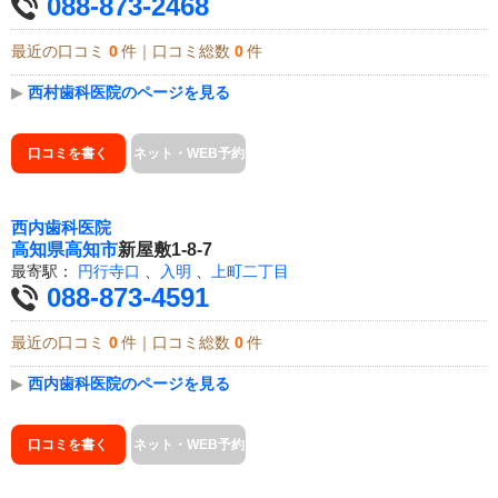
088-873-2468
最近の口コミ
0
件｜口コミ総数
0
件
▶
西村歯科医院のページを見る
口コミを書く
ネット・WEB予約
西内歯科医院
高知県
高知市
新屋敷1-8-7
最寄駅：
円行寺口
、
入明
、
上町二丁目
088-873-4591
最近の口コミ
0
件｜口コミ総数
0
件
▶
西内歯科医院のページを見る
口コミを書く
ネット・WEB予約