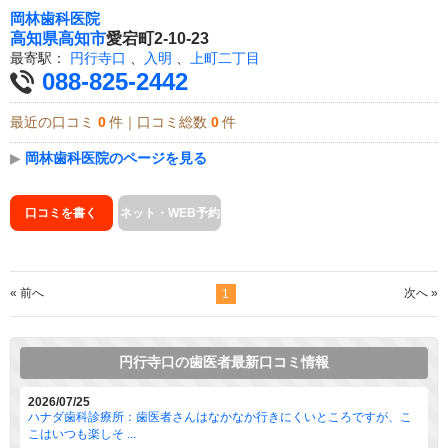
岡林歯科医院
高知県
高知市
愛宕町2-10-23
最寄駅：
円行寺口
、
入明
、
上町二丁目
088-825-2442
最近の口コミ
0
件｜口コミ総数
0
件
▶
岡林歯科医院のページを見る
口コミを書く
ネット・WEB予約
« 前へ
次へ »
1
円行寺口の歯医者最新口コミ情報
2026/07/25
ハナダ歯科診療所：歯医者さんはなかなか行きにくいところですが、こ
こはいつも楽しそ ...