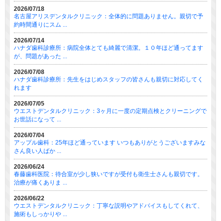
2026/07/18
名古屋アリスデンタルクリニック：全体的に問題ありません。親切で予
約時間通りにスム ...
2026/07/14
ハナダ歯科診療所：病院全体とても綺麗で清潔。１０年ほど通ってます
が、問題があった ...
2026/07/08
ハナダ歯科診療所：先生をはじめスタッフの皆さんも親切に対応してく
れます
2026/07/05
ウエストデンタルクリニック：3ヶ月に一度の定期点検とクリーニングで
お世話になって ...
2026/07/04
アップル歯科：25年ほど通っています いつもありがとうございますみな
さん良い人ばか ...
2026/06/24
春藤歯科医院：待合室が少し狭いですが受付も衛生士さんも親切です。
治療が痛くありま ...
2026/06/22
ウエストデンタルクリニック：丁寧な説明やアドバイスもしてくれて、
施術もしっかりや ...