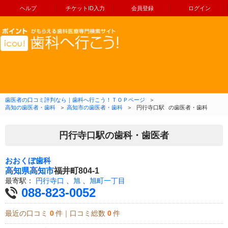
ヘルプ
チケットID入力
会員登録
ログイン
コンテンツへ移動
歯医者の口コミ評判なら｜歯科へ行こう！ＴＯＰページ
＞
高知の歯医者・歯科
＞
高知市の歯医者・歯科
＞
円行寺口駅
の歯医者・歯科
円行寺口駅の歯科・歯医者
おおくぼ歯科
高知県
高知市
福井町804-1
最寄駅：
円行寺口
、
旭
、
旭町一丁目
088-823-0052
最近の口コミ
0
件｜口コミ総数
0
件