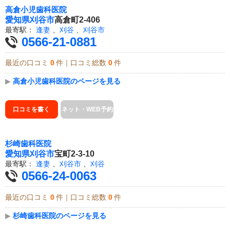
高倉小児歯科医院
愛知県
刈谷市
高倉町2-406
最寄駅：
逢妻
、
刈谷
、
刈谷市
0566-21-0881
最近の口コミ
0
件｜口コミ総数
0
件
▶
高倉小児歯科医院のページを見る
口コミを書く
ネット・WEB予約
杉崎歯科医院
愛知県
刈谷市
宝町2-3-10
最寄駅：
逢妻
、
刈谷市
、
刈谷
0566-24-0063
最近の口コミ
0
件｜口コミ総数
0
件
▶
杉崎歯科医院のページを見る