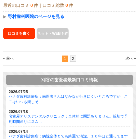
最近の口コミ
0
件｜口コミ総数
0
件
▶
野村歯科医院のページを見る
口コミを書く
ネット・WEB予約
« 前へ
次へ »
1
2
刈谷の歯医者最新口コミ情報
2026/07/25
ハナダ歯科診療所：歯医者さんはなかなか行きにくいところですが、こ
こはいつも楽しそ ...
2026/07/18
名古屋アリスデンタルクリニック：全体的に問題ありません。親切で予
約時間通りにスム ...
2026/07/14
ハナダ歯科診療所：病院全体とても綺麗で清潔。１０年ほど通ってます