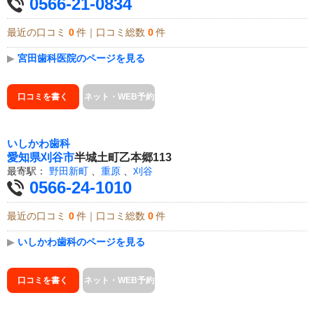
0566-21-0834
最近の口コミ
0
件｜口コミ総数
0
件
▶
宮田歯科医院のページを見る
口コミを書く
ネット・WEB予約
いしかわ歯科
愛知県
刈谷市
半城土町乙本郷113
最寄駅：
野田新町
、
重原
、
刈谷
0566-24-1010
最近の口コミ
0
件｜口コミ総数
0
件
▶
いしかわ歯科のページを見る
口コミを書く
ネット・WEB予約