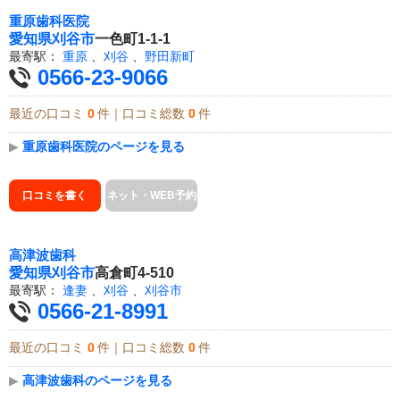
重原歯科医院
愛知県
刈谷市
一色町1-1-1
最寄駅：
重原
、
刈谷
、
野田新町
0566-23-9066
最近の口コミ
0
件｜口コミ総数
0
件
▶
重原歯科医院のページを見る
口コミを書く
ネット・WEB予約
高津波歯科
愛知県
刈谷市
高倉町4-510
最寄駅：
逢妻
、
刈谷
、
刈谷市
0566-21-8991
最近の口コミ
0
件｜口コミ総数
0
件
▶
高津波歯科のページを見る