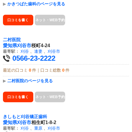
▶
かきつばた歯科のページを見る
口コミを書く
ネット・WEB予約
二村医院
愛知県
刈谷市
桜町4-24
最寄駅：
刈谷
、
逢妻
、
刈谷市
0566-23-2222
最近の口コミ
0
件｜口コミ総数
0
件
▶
二村医院のページを見る
口コミを書く
ネット・WEB予約
きしもと刈谷矯正歯科
愛知県
刈谷市
相生町1-8-2
最寄駅：
刈谷
、
重原
、
刈谷市