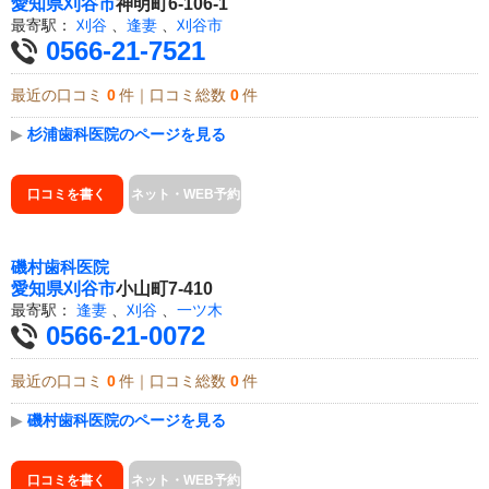
愛知県
刈谷市
神明町6-106-1
最寄駅：
刈谷
、
逢妻
、
刈谷市
0566-21-7521
最近の口コミ
0
件｜口コミ総数
0
件
▶
杉浦歯科医院のページを見る
口コミを書く
ネット・WEB予約
磯村歯科医院
愛知県
刈谷市
小山町7-410
最寄駅：
逢妻
、
刈谷
、
一ツ木
0566-21-0072
最近の口コミ
0
件｜口コミ総数
0
件
▶
磯村歯科医院のページを見る
口コミを書く
ネット・WEB予約