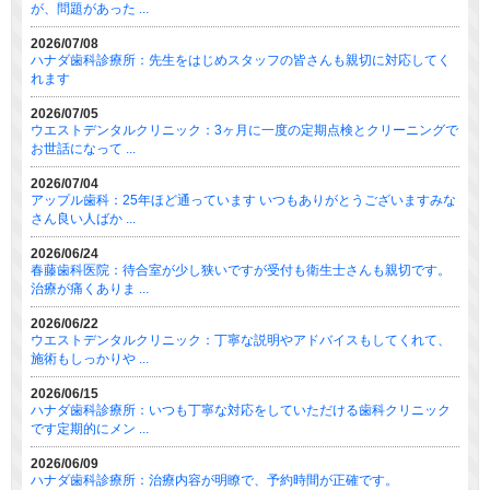
が、問題があった ...
2026/07/08
ハナダ歯科診療所：先生をはじめスタッフの皆さんも親切に対応してく
れます
2026/07/05
ウエストデンタルクリニック：3ヶ月に一度の定期点検とクリーニングで
お世話になって ...
2026/07/04
アップル歯科：25年ほど通っています いつもありがとうございますみな
さん良い人ばか ...
2026/06/24
春藤歯科医院：待合室が少し狭いですが受付も衛生士さんも親切です。
治療が痛くありま ...
2026/06/22
ウエストデンタルクリニック：丁寧な説明やアドバイスもしてくれて、
施術もしっかりや ...
2026/06/15
ハナダ歯科診療所：いつも丁寧な対応をしていただける歯科クリニック
です定期的にメン ...
2026/06/09
ハナダ歯科診療所：治療内容が明瞭で、予約時間が正確です。