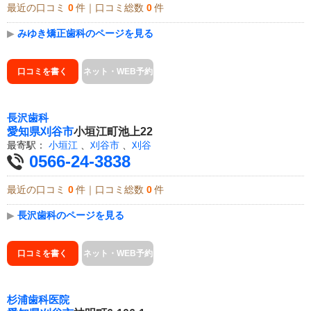
最近の口コミ
0
件｜口コミ総数
0
件
▶
みゆき矯正歯科のページを見る
口コミを書く
ネット・WEB予約
長沢歯科
愛知県
刈谷市
小垣江町池上22
最寄駅：
小垣江
、
刈谷市
、
刈谷
0566-24-3838
最近の口コミ
0
件｜口コミ総数
0
件
▶
長沢歯科のページを見る
口コミを書く
ネット・WEB予約
杉浦歯科医院