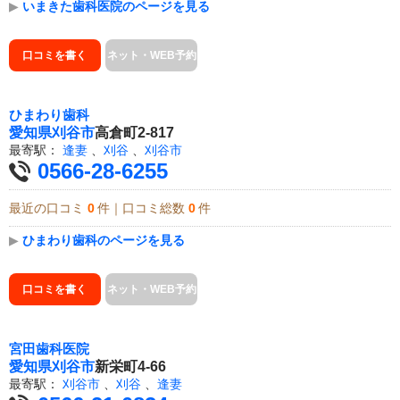
▶
いまきた歯科医院のページを見る
口コミを書く
ネット・WEB予約
ひまわり歯科
愛知県
刈谷市
高倉町2-817
最寄駅：
逢妻
、
刈谷
、
刈谷市
0566-28-6255
最近の口コミ
0
件｜口コミ総数
0
件
▶
ひまわり歯科のページを見る
口コミを書く
ネット・WEB予約
宮田歯科医院
愛知県
刈谷市
新栄町4-66
最寄駅：
刈谷市
、
刈谷
、
逢妻