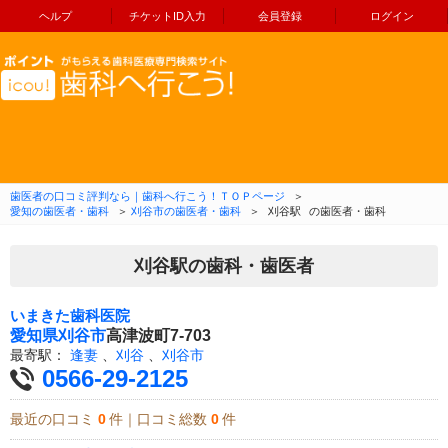
ヘルプ
チケットID入力
会員登録
ログイン
コンテンツへ移動
歯医者の口コミ評判なら｜歯科へ行こう！ＴＯＰページ
＞
愛知の歯医者・歯科
＞
刈谷市の歯医者・歯科
＞
刈谷駅
の歯医者・歯科
刈谷駅の歯科・歯医者
いまきた歯科医院
愛知県
刈谷市
高津波町7-703
最寄駅：
逢妻
、
刈谷
、
刈谷市
0566-29-2125
最近の口コミ
0
件｜口コミ総数
0
件