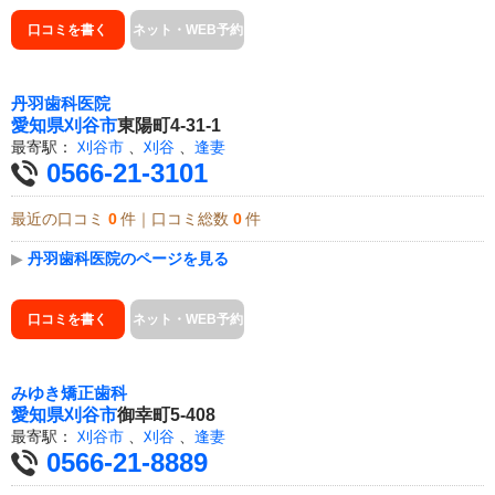
口コミを書く
ネット・WEB予約
丹羽歯科医院
愛知県
刈谷市
東陽町4-31-1
最寄駅：
刈谷市
、
刈谷
、
逢妻
0566-21-3101
最近の口コミ
0
件｜口コミ総数
0
件
▶
丹羽歯科医院のページを見る
口コミを書く
ネット・WEB予約
みゆき矯正歯科
愛知県
刈谷市
御幸町5-408
最寄駅：
刈谷市
、
刈谷
、
逢妻
0566-21-8889