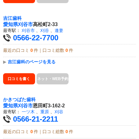
吉江歯科
愛知県
刈谷市
高松町2-33
最寄駅：
刈谷市
、
刈谷
、
逢妻
0566-22-7700
最近の口コミ
0
件｜口コミ総数
0
件
▶
吉江歯科のページを見る
口コミを書く
ネット・WEB予約
かきつばた歯科
愛知県
刈谷市
恩田町3-162-2
最寄駅：
一ツ木
、
重原
、
刈谷
0566-21-2211
最近の口コミ
0
件｜口コミ総数
0
件