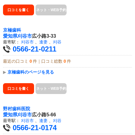
口コミを書く
ネット・WEB予約
京極歯科
愛知県
刈谷市
広小路3-33
最寄駅：
刈谷市
、
逢妻
、
刈谷
0566-21-0211
最近の口コミ
0
件｜口コミ総数
0
件
▶
京極歯科のページを見る
口コミを書く
ネット・WEB予約
野村歯科医院
愛知県
刈谷市
広小路5-66
最寄駅：
刈谷市
、
逢妻
、
刈谷
0566-21-0174