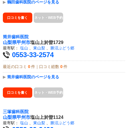
▶
鶴田歯科医院のページを見る
口コミを書く
ネット・WEB予約
筒井歯科医院
山梨県
甲州市
塩山上於曽1729
最寄駅：
塩山
、
東山梨
、
勝沼ぶどう郷
0553-33-2574
最近の口コミ
0
件｜口コミ総数
0
件
▶
筒井歯科医院のページを見る
口コミを書く
ネット・WEB予約
三塚歯科医院
山梨県
甲州市
塩山上於曽1124
最寄駅：
塩山
、
東山梨
、
勝沼ぶどう郷