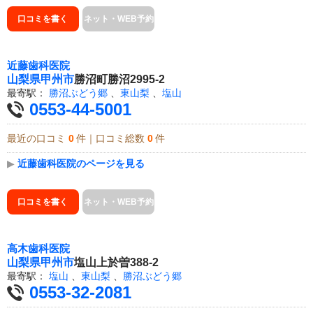
口コミを書く
ネット・WEB予約
近藤歯科医院
山梨県
甲州市
勝沼町勝沼2995-2
最寄駅：
勝沼ぶどう郷
、
東山梨
、
塩山
0553-44-5001
最近の口コミ
0
件｜口コミ総数
0
件
▶
近藤歯科医院のページを見る
口コミを書く
ネット・WEB予約
高木歯科医院
山梨県
甲州市
塩山上於曽388-2
最寄駅：
塩山
、
東山梨
、
勝沼ぶどう郷
0553-32-2081