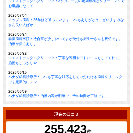
ウエストデンタルクリニック：3ヶ月に一度の定期点検とクリーニングで
お世話になって ...
2026/07/04
アップル歯科：25年ほど通っています いつもありがとうございますみな
さん良い人ばか ...
2026/06/24
春藤歯科医院：待合室が少し狭いですが受付も衛生士さんも親切です。
治療が痛くありま ...
2026/06/22
ウエストデンタルクリニック：丁寧な説明やアドバイスもしてくれて、
施術もしっかりや ...
2026/06/15
ハナダ歯科診療所：いつも丁寧な対応をしていただける歯科クリニック
です定期的にメン ...
2026/06/09
ハナダ歯科診療所：治療内容が明瞭で、予約時間が正確です。
現在の口コミ
255,423
件