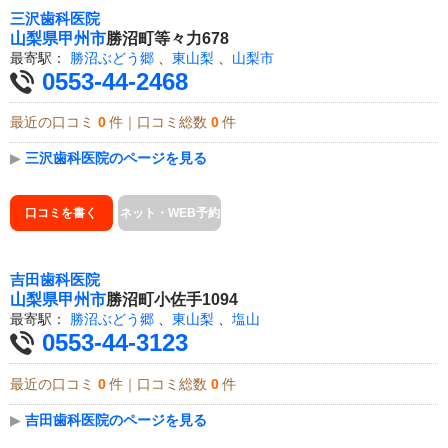
三沢歯科医院
山梨県
甲州市
勝沼町等々力678
最寄駅：
勝沼ぶどう郷
、
東山梨
、
山梨市
0553-44-2468
最近の口コミ
0
件｜口コミ総数
0
件
▶
三沢歯科医院のページを見る
口コミを書く
ネット・WEB予約
吉田歯科医院
山梨県
甲州市
勝沼町小佐手1094
最寄駅：
勝沼ぶどう郷
、
東山梨
、
塩山
0553-44-3123
最近の口コミ
0
件｜口コミ総数
0
件
▶
吉田歯科医院のページを見る