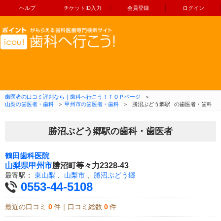
ヘルプ
チケットID入力
会員登録
ログイン
コンテンツへ移動
歯医者の口コミ評判なら｜歯科へ行こう！ＴＯＰページ
＞
山梨の歯医者・歯科
＞
甲州市の歯医者・歯科
＞
勝沼ぶどう郷駅
の歯医者・歯科
勝沼ぶどう郷駅の歯科・歯医者
鶴田歯科医院
山梨県
甲州市
勝沼町等々力2328-43
最寄駅：
東山梨
、
山梨市
、
勝沼ぶどう郷
0553-44-5108
最近の口コミ
0
件｜口コミ総数
0
件