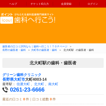
ヘルプ
チケットID入力
会員登録
ログイン
コンテンツへ移動
歯医者の口コミ評判なら｜歯科へ行こう！ＴＯＰページ
＞
長野の歯医者・歯科
＞
大町市の歯医者・歯科
＞
北大町駅
の歯医者・歯科
北大町駅の歯科・歯医者
グリーン歯科クリニック
長野県
大町市
大町4003-14
最寄駅：
信濃大町
、
北大町
、
南大町
0261-23-6666
最近の口コミ
0
件｜口コミ総数
0
件