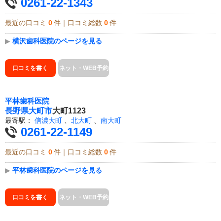
0261-22-1343
最近の口コミ
0
件｜口コミ総数
0
件
▶
横沢歯科医院のページを見る
口コミを書く
ネット・WEB予約
平林歯科医院
長野県
大町市
大町1123
最寄駅：
信濃大町
、
北大町
、
南大町
0261-22-1149
最近の口コミ
0
件｜口コミ総数
0
件
▶
平林歯科医院のページを見る
口コミを書く
ネット・WEB予約