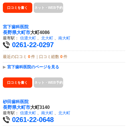
口コミを書く
ネット・WEB予約
宮下歯科医院
長野県
大町市
大町4086
最寄駅：
信濃大町
、
北大町
、
南大町
0261-22-0297
最近の口コミ
0
件｜口コミ総数
0
件
▶
宮下歯科医院のページを見る
口コミを書く
ネット・WEB予約
砂田歯科医院
長野県
大町市
大町3140
最寄駅：
信濃大町
、
南大町
、
北大町
0261-22-0648