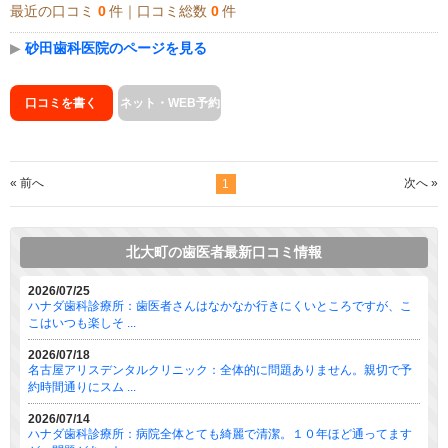
最近の口コミ
0
件｜口コミ総数
0
件
▶
砂田歯科医院のページを見る
口コミを書く
ネット・WEB予約
« 前へ
次へ »
1
北大町の歯医者最新口コミ情報
2026/07/25
ハナダ歯科診療所：歯医者さんはなかなか行きにくいところですが、こ
こはいつも楽しそ ...
2026/07/18
名古屋アリスデンタルクリニック：全体的に問題ありません。親切で予
約時間通りにスム ...
2026/07/14
ハナダ歯科診療所：病院全体とても綺麗で清潔。１０年ほど通ってます