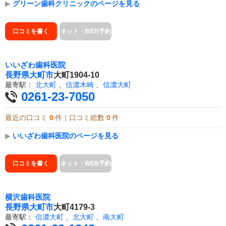
▶
グリーン歯科クリニックのページを見る
口コミを書く
ネット・WEB予約
いいざわ歯科医院
長野県
大町市
大町1904-10
最寄駅：
北大町
、
信濃木崎
、
信濃大町
0261-23-7050
最近の口コミ
0
件｜口コミ総数
0
件
▶
いいざわ歯科医院のページを見る
口コミを書く
ネット・WEB予約
横沢歯科医院
長野県
大町市
大町4179-3
最寄駅：
信濃大町
、
北大町
、
南大町