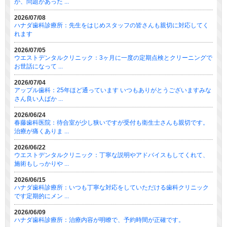
が、問題があった ...
2026/07/08
ハナダ歯科診療所：先生をはじめスタッフの皆さんも親切に対応してく
れます
2026/07/05
ウエストデンタルクリニック：3ヶ月に一度の定期点検とクリーニングで
お世話になって ...
2026/07/04
アップル歯科：25年ほど通っています いつもありがとうございますみな
さん良い人ばか ...
2026/06/24
春藤歯科医院：待合室が少し狭いですが受付も衛生士さんも親切です。
治療が痛くありま ...
2026/06/22
ウエストデンタルクリニック：丁寧な説明やアドバイスもしてくれて、
施術もしっかりや ...
2026/06/15
ハナダ歯科診療所：いつも丁寧な対応をしていただける歯科クリニック
です定期的にメン ...
2026/06/09
ハナダ歯科診療所：治療内容が明瞭で、予約時間が正確です。