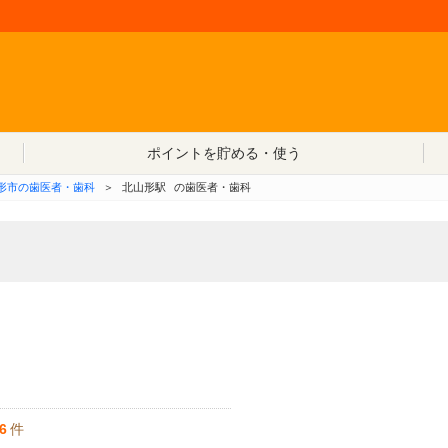
コンテンツへ移動
ポイントを貯める・使う
形市の歯医者・歯科
＞
北山形駅
の歯医者・歯科
6
件