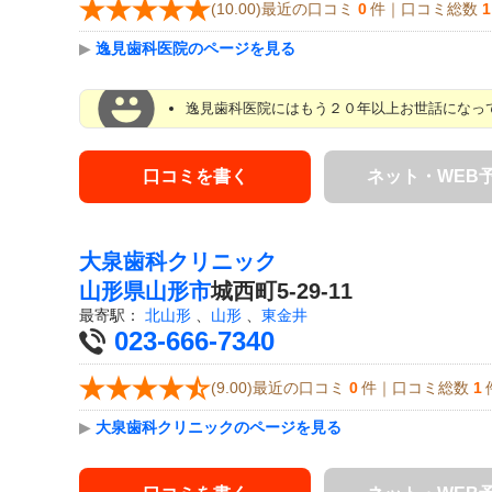
(10.00)最近の口コミ
0
件｜口コミ総数
1
▶
逸見歯科医院のページを見る
逸見歯科医院にはもう２０年以上お世話になって
口コミを書く
ネット・WEB
大泉歯科クリニック
山形県
山形市
城西町5-29-11
最寄駅：
北山形
、
山形
、
東金井
023-666-7340
(9.00)最近の口コミ
0
件｜口コミ総数
1
▶
大泉歯科クリニックのページを見る