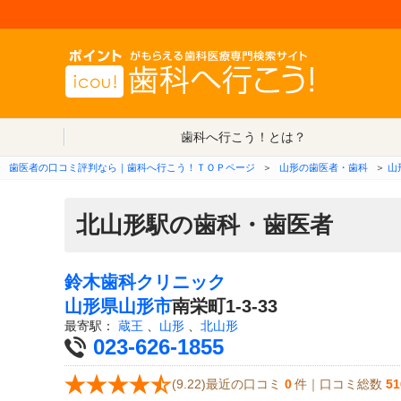
歯科へ行こう！とは？
歯医者の口コミ評判なら｜歯科へ行こう！ＴＯＰページ
＞
山形の歯医者・歯科
＞
山
北山形駅の歯科・歯医者
鈴木歯科クリニック
山形県
山形市
南栄町1-3-33
最寄駅：
蔵王
、
山形
、
北山形
023-626-1855
(9.22)最近の口コミ
0
件｜口コミ総数
51