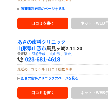
▶
遠藤歯科医院のページを見る
口コミを書く
ネット・WEB
あさの歯科クリニック
山形県
山形市
馬見ヶ崎2-11-20
最寄駅：
羽前千歳
、
北山形
、
東金井
023-681-4618
最近の口コミ
0
件｜口コミ総数
0
件
▶
あさの歯科クリニックのページを見る
口コミを書く
ネット・WEB