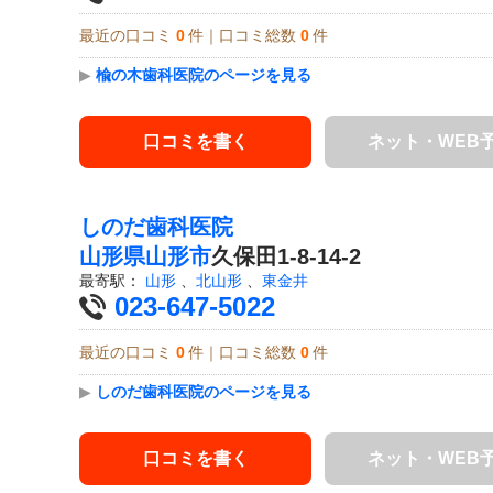
最近の口コミ
0
件｜口コミ総数
0
件
▶
楡の木歯科医院のページを見る
口コミを書く
ネット・WEB
しのだ歯科医院
山形県
山形市
久保田1-8-14-2
最寄駅：
山形
、
北山形
、
東金井
023-647-5022
最近の口コミ
0
件｜口コミ総数
0
件
▶
しのだ歯科医院のページを見る
口コミを書く
ネット・WEB