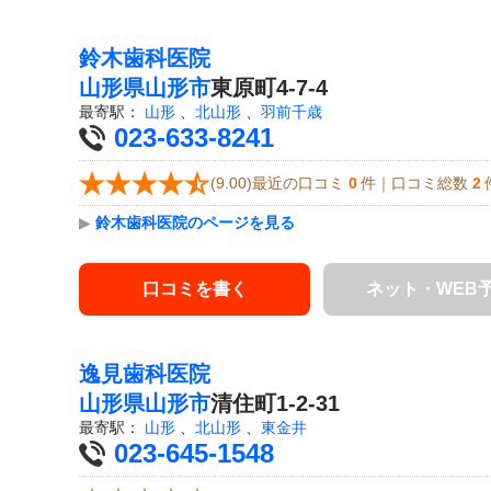
鈴木歯科医院
山形県
山形市
東原町4-7-4
最寄駅：
山形
、
北山形
、
羽前千歳
023-633-8241
(9.00)最近の口コミ
0
件｜口コミ総数
2
▶
鈴木歯科医院のページを見る
口コミを書く
ネット・WEB
逸見歯科医院
山形県
山形市
清住町1-2-31
最寄駅：
山形
、
北山形
、
東金井
023-645-1548