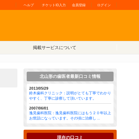
ヘルプ
チケットID入力
会員登録
ログイン
掲載サービスについて
北山形の歯医者最新口コミ情報
2013/05/29
鈴木歯科クリニック：説明がとても丁寧でわかり
やすく、丁寧に診察して頂いています。
2007/06/01
逸見歯科医院：逸見歯科医院にはもう２０年以上
お世話になっています。その頃に治療し ...
現在の口コミ