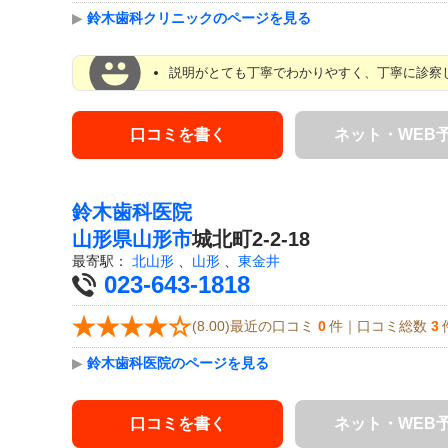
▶
鈴木歯科クリニックのページを見る
説明がとても丁寧でわかりやすく、丁寧に診察
口コミを書く
ネット・WEB
鈴木歯科医院
山形県
山形市
城北町2-2-18
最寄駅：
北山形
、
山形
、
東金井
023-643-1818
(8.00)最近の口コミ
0
件｜口コミ総数
3
▶
鈴木歯科医院のページを見る
口コミを書く
ネット・WEB