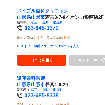
メイプル歯科クリニック
山形県
山形市
若宮3-7-8イオン山形南店2F
最寄駅：
蔵王
、
山形
、
北山形
023-646-1370
最近の口コミ
0
件｜口コミ総数
0
件
▶
メイプル歯科クリニックのページを見る
口コミを書く
ネット・WEB
遠藤歯科医院
山形県
山形市
若宮1-6-20
最寄駅：
蔵王
、
山形
、
北山形
023-685-8338
最近の口コミ
0
件｜口コミ総数
0
件