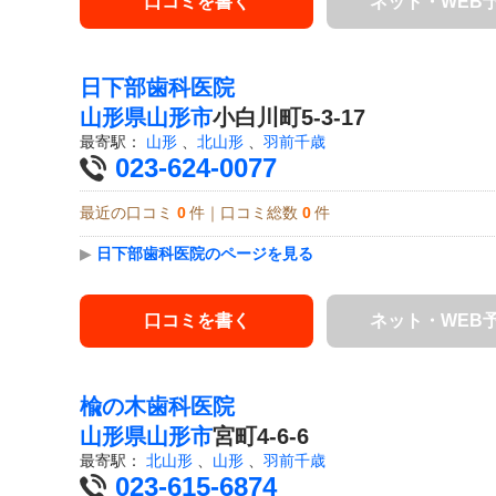
口コミを書く
ネット・WEB
日下部歯科医院
山形県
山形市
小白川町5-3-17
最寄駅：
山形
、
北山形
、
羽前千歳
023-624-0077
最近の口コミ
0
件｜口コミ総数
0
件
▶
日下部歯科医院のページを見る
口コミを書く
ネット・WEB
楡の木歯科医院
山形県
山形市
宮町4-6-6
最寄駅：
北山形
、
山形
、
羽前千歳
023-615-6874