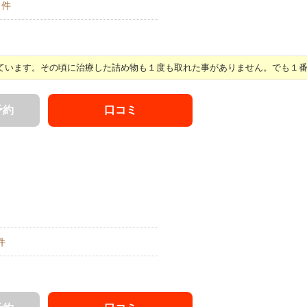
件
います。その頃に治療した詰め物も１度も取れた事がありません。でも１番気 
予約
口コミ
件