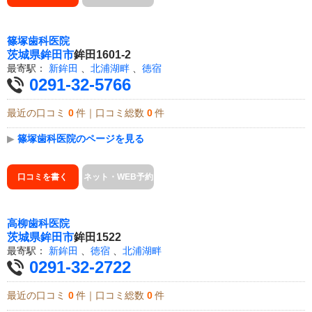
篠塚歯科医院
茨城県
鉾田市
鉾田1601-2
最寄駅：
新鉾田
、
北浦湖畔
、
徳宿
0291-32-5766
最近の口コミ
0
件｜口コミ総数
0
件
▶
篠塚歯科医院のページを見る
口コミを書く
ネット・WEB予約
高柳歯科医院
茨城県
鉾田市
鉾田1522
最寄駅：
新鉾田
、
徳宿
、
北浦湖畔
0291-32-2722
最近の口コミ
0
件｜口コミ総数
0
件