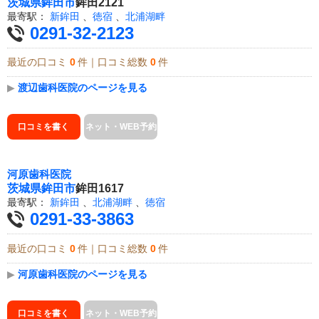
茨城県
鉾田市
鉾田2121
最寄駅：
新鉾田
、
徳宿
、
北浦湖畔
0291-32-2123
最近の口コミ
0
件｜口コミ総数
0
件
▶
渡辺歯科医院のページを見る
口コミを書く
ネット・WEB予約
河原歯科医院
茨城県
鉾田市
鉾田1617
最寄駅：
新鉾田
、
北浦湖畔
、
徳宿
0291-33-3863
最近の口コミ
0
件｜口コミ総数
0
件
▶
河原歯科医院のページを見る
口コミを書く
ネット・WEB予約