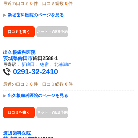
最近の口コミ
0
件｜口コミ総数
0
件
▶
新堀歯科医院のページを見る
口コミを書く
ネット・WEB予約
出久根歯科医院
茨城県
鉾田市
鉾田2588-1
最寄駅：
新鉾田
、
徳宿
、
北浦湖畔
0291-32-2410
最近の口コミ
0
件｜口コミ総数
0
件
▶
出久根歯科医院のページを見る
口コミを書く
ネット・WEB予約
渡辺歯科医院