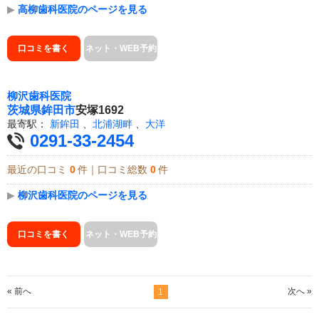
▶
高柳歯科医院のページを見る
口コミを書く
ネット・WEB予約
柳沢歯科医院
茨城県
鉾田市
安塚1692
最寄駅：
新鉾田
、
北浦湖畔
、
大洋
0291-33-2454
最近の口コミ
0
件｜口コミ総数
0
件
▶
柳沢歯科医院のページを見る
口コミを書く
ネット・WEB予約
« 前へ
次へ »
1