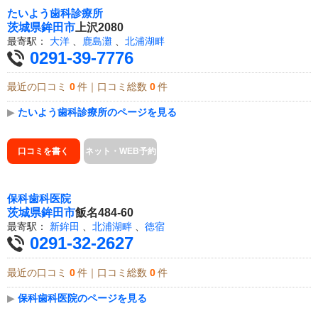
たいよう歯科診療所
茨城県
鉾田市
上沢2080
最寄駅：
大洋
、
鹿島灘
、
北浦湖畔
0291-39-7776
最近の口コミ
0
件｜口コミ総数
0
件
▶
たいよう歯科診療所のページを見る
口コミを書く
ネット・WEB予約
保科歯科医院
茨城県
鉾田市
飯名484-60
最寄駅：
新鉾田
、
北浦湖畔
、
徳宿
0291-32-2627
最近の口コミ
0
件｜口コミ総数
0
件
▶
保科歯科医院のページを見る