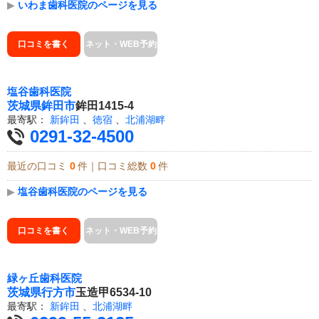
▶
いわま歯科医院のページを見る
口コミを書く
ネット・WEB予約
塩谷歯科医院
茨城県
鉾田市
鉾田1415-4
最寄駅：
新鉾田
、
徳宿
、
北浦湖畔
0291-32-4500
最近の口コミ
0
件｜口コミ総数
0
件
▶
塩谷歯科医院のページを見る
口コミを書く
ネット・WEB予約
緑ヶ丘歯科医院
茨城県
行方市
玉造甲6534-10
最寄駅：
新鉾田
、
北浦湖畔