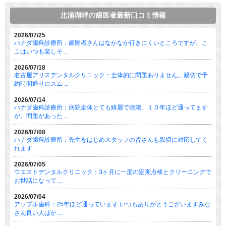
北浦湖畔の歯医者最新口コミ情報
2026/07/25
ハナダ歯科診療所：歯医者さんはなかなか行きにくいところですが、こ
こはいつも楽しそ ...
2026/07/18
名古屋アリスデンタルクリニック：全体的に問題ありません。親切で予
約時間通りにスム ...
2026/07/14
ハナダ歯科診療所：病院全体とても綺麗で清潔。１０年ほど通ってます
が、問題があった ...
2026/07/08
ハナダ歯科診療所：先生をはじめスタッフの皆さんも親切に対応してく
れます
2026/07/05
ウエストデンタルクリニック：3ヶ月に一度の定期点検とクリーニングで
お世話になって ...
2026/07/04
アップル歯科：25年ほど通っています いつもありがとうございますみな
さん良い人ばか ...