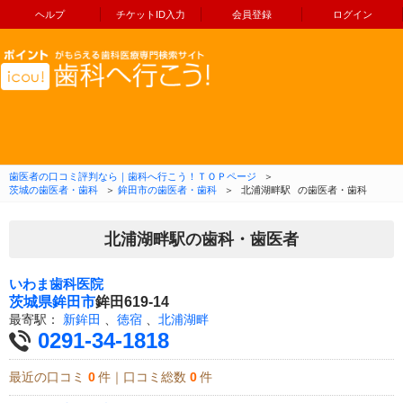
ヘルプ
チケットID入力
会員登録
ログイン
コンテンツへ移動
歯医者の口コミ評判なら｜歯科へ行こう！ＴＯＰページ
＞
茨城の歯医者・歯科
＞
鉾田市の歯医者・歯科
＞
北浦湖畔駅
の歯医者・歯科
北浦湖畔駅の歯科・歯医者
いわま歯科医院
茨城県
鉾田市
鉾田619-14
最寄駅：
新鉾田
、
徳宿
、
北浦湖畔
0291-34-1818
最近の口コミ
0
件｜口コミ総数
0
件