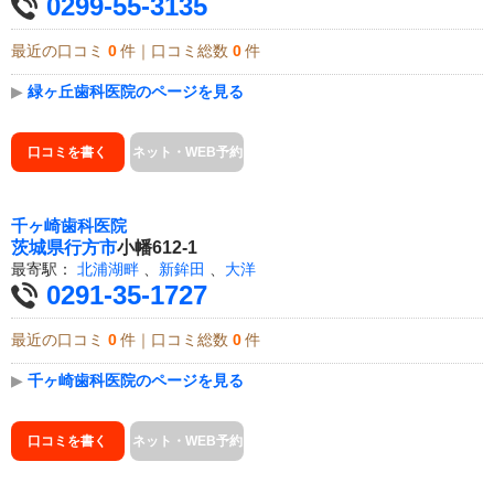
0299-55-3135
最近の口コミ
0
件｜口コミ総数
0
件
▶
緑ヶ丘歯科医院のページを見る
口コミを書く
ネット・WEB予約
千ヶ崎歯科医院
茨城県
行方市
小幡612-1
最寄駅：
北浦湖畔
、
新鉾田
、
大洋
0291-35-1727
最近の口コミ
0
件｜口コミ総数
0
件
▶
千ヶ崎歯科医院のページを見る
口コミを書く
ネット・WEB予約