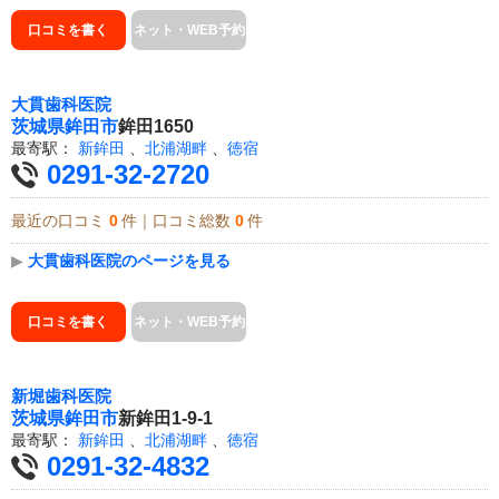
口コミを書く
ネット・WEB予約
大貫歯科医院
茨城県
鉾田市
鉾田1650
最寄駅：
新鉾田
、
北浦湖畔
、
徳宿
0291-32-2720
最近の口コミ
0
件｜口コミ総数
0
件
▶
大貫歯科医院のページを見る
口コミを書く
ネット・WEB予約
新堀歯科医院
茨城県
鉾田市
新鉾田1-9-1
最寄駅：
新鉾田
、
北浦湖畔
、
徳宿
0291-32-4832