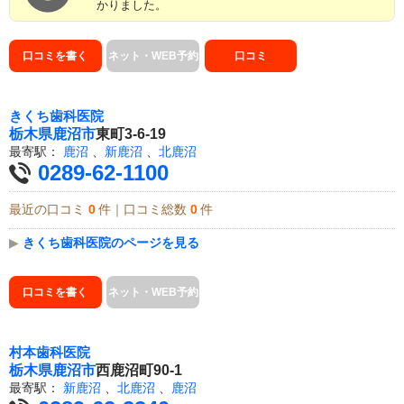
かりました。
口コミを書く
ネット・WEB予約
口コミ
きくち歯科医院
栃木県
鹿沼市
東町3-6-19
最寄駅：
鹿沼
、
新鹿沼
、
北鹿沼
0289-62-1100
最近の口コミ
0
件｜口コミ総数
0
件
▶
きくち歯科医院のページを見る
口コミを書く
ネット・WEB予約
村本歯科医院
栃木県
鹿沼市
西鹿沼町90-1
最寄駅：
新鹿沼
、
北鹿沼
、
鹿沼