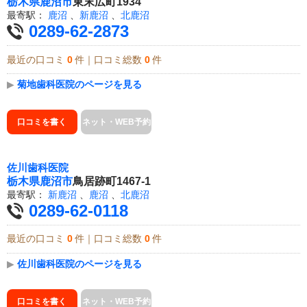
栃木県
鹿沼市
東末広町1934
最寄駅：
鹿沼
、
新鹿沼
、
北鹿沼
0289-62-2873
最近の口コミ
0
件｜口コミ総数
0
件
▶
菊地歯科医院のページを見る
口コミを書く
ネット・WEB予約
佐川歯科医院
栃木県
鹿沼市
鳥居跡町1467-1
最寄駅：
新鹿沼
、
鹿沼
、
北鹿沼
0289-62-0118
最近の口コミ
0
件｜口コミ総数
0
件
▶
佐川歯科医院のページを見る
口コミを書く
ネット・WEB予約