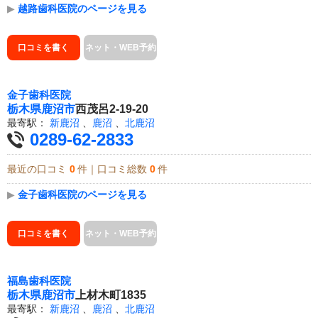
▶
越路歯科医院のページを見る
口コミを書く
ネット・WEB予約
金子歯科医院
栃木県
鹿沼市
西茂呂2-19-20
最寄駅：
新鹿沼
、
鹿沼
、
北鹿沼
0289-62-2833
最近の口コミ
0
件｜口コミ総数
0
件
▶
金子歯科医院のページを見る
口コミを書く
ネット・WEB予約
福島歯科医院
栃木県
鹿沼市
上材木町1835
最寄駅：
新鹿沼
、
鹿沼
、
北鹿沼