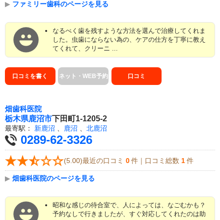
▶
ファミリー歯科のページを見る
なるべく歯を残すような方法を選んで治療してくれま
した。虫歯にならない為の、ケアの仕方を丁寧に教え
てくれて、クリーニ ...
口コミを書く
ネット・WEB予約
口コミ
畑歯科医院
栃木県
鹿沼市
下田町1-1205-2
最寄駅：
新鹿沼
、
鹿沼
、
北鹿沼
0289-62-3326
(5.00)最近の口コミ
0
件｜口コミ総数
1
件
▶
畑歯科医院のページを見る
昭和な感じの待合室で、人によっては、なごむかも？
予約なしで行きましたが、すぐ対応してくれたのは助