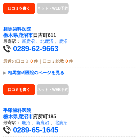
口コミを書く
ネット・WEB予約
相馬歯科医院
栃木県
鹿沼市
日吉町611
最寄駅：
新鹿沼
、
北鹿沼
、
鹿沼
0289-62-9663
最近の口コミ
0
件｜口コミ総数
0
件
▶
相馬歯科医院のページを見る
口コミを書く
ネット・WEB予約
手塚歯科医院
栃木県
鹿沼市
府所町185
最寄駅：
鹿沼
、
新鹿沼
、
北鹿沼
0289-65-1645