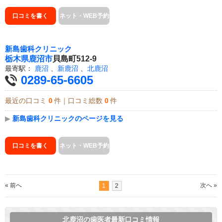
口コミを書く
ネット・WEB予約
新島歯科クリニック
栃木県
鹿沼市
貝島町512-9
最寄駅：
鹿沼
、
新鹿沼
、
北鹿沼
0289-65-6605
最近の口コミ
0
件｜口コミ総数
0
件
▶
新島歯科クリニックのページを見る
口コミを書く
ネット・WEB予約
« 前へ
次へ »
1
2
北鹿沼の歯医者最新口コミ情報