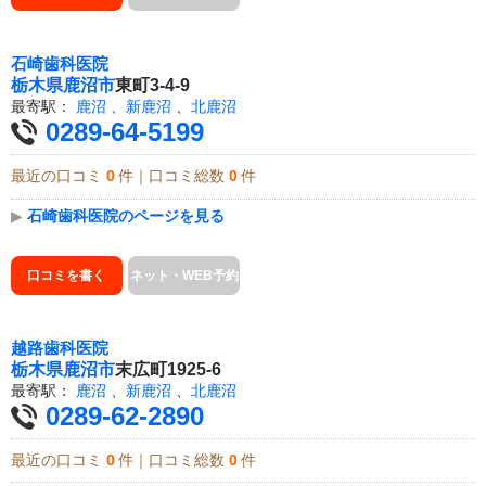
石崎歯科医院
栃木県
鹿沼市
東町3-4-9
最寄駅：
鹿沼
、
新鹿沼
、
北鹿沼
0289-64-5199
最近の口コミ
0
件｜口コミ総数
0
件
▶
石崎歯科医院のページを見る
口コミを書く
ネット・WEB予約
越路歯科医院
栃木県
鹿沼市
末広町1925-6
最寄駅：
鹿沼
、
新鹿沼
、
北鹿沼
0289-62-2890
最近の口コミ
0
件｜口コミ総数
0
件