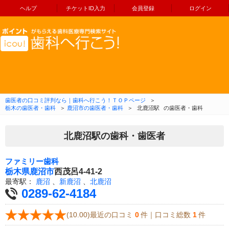
ヘルプ
チケットID入力
会員登録
ログイン
コンテンツへ移動
歯医者の口コミ評判なら｜歯科へ行こう！ＴＯＰページ
＞
栃木の歯医者・歯科
＞
鹿沼市の歯医者・歯科
＞
北鹿沼駅
の歯医者・歯科
北鹿沼駅の歯科・歯医者
ファミリー歯科
栃木県
鹿沼市
西茂呂4-41-2
最寄駅：
鹿沼
、
新鹿沼
、
北鹿沼
0289-62-4184
(10.00)最近の口コミ
0
件｜口コミ総数
1
件