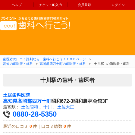
ヘルプ
チケットID入力
会員登録
ログイン
コンテンツへ移動
歯医者の口コミ評判なら｜歯科へ行こう！ＴＯＰページ
＞
高知の歯医者・歯科
＞
高岡郡四万十町の歯医者・歯科
＞
十川駅
の歯医者・歯科
十川駅の歯科・歯医者
土居歯科医院
高知県
高岡郡四万十町
昭和672-3昭和農林会館3F
最寄駅：
土佐昭和
、
十川
、
土佐大正
0880-28-5350
最近の口コミ
0
件｜口コミ総数
0
件