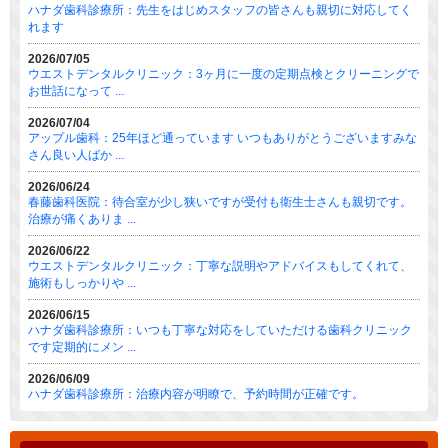
ハナダ歯科診療所：先生をはじめスタッフの皆さんも親切に対応してく
れます
2026/07/05
ウエストデンタルクリニック：3ヶ月に一度の定期点検とクリーニングで
お世話になって ...
2026/07/04
アップル歯科：25年ほど通っています いつもありがとうございますみな
さん良い人ばか ...
2026/06/24
春藤歯科医院：待合室が少し狭いですが受付も衛生士さんも親切です。
治療が痛くありま ...
2026/06/22
ウエストデンタルクリニック：丁寧な説明やアドバイスもしてくれて、
施術もしっかりや ...
2026/06/15
ハナダ歯科診療所：いつも丁寧な対応をしていただける歯科クリニック
です定期的にメン ...
2026/06/09
ハナダ歯科診療所：治療内容が明瞭で、予約時間が正確です。