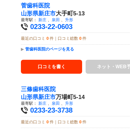
菅歯科医院
山形県
新庄市
大手町5-13
最寄駅：
新庄
、
泉田
、
升形
0233-22-0603
最近の口コミ
0
件｜口コミ総数
0
件
▶
菅歯科医院のページを見る
口コミを書く
ネット・WEB
三條歯科医院
山形県
新庄市
万場町5-14
最寄駅：
新庄
、
泉田
、
升形
0233-23-3738
最近の口コミ
0
件｜口コミ総数
0
件