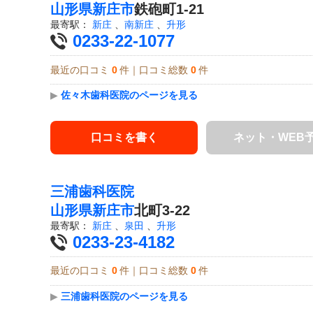
山形県
新庄市
鉄砲町1-21
最寄駅：
新庄
、
南新庄
、
升形
0233-22-1077
最近の口コミ
0
件｜口コミ総数
0
件
▶
佐々木歯科医院のページを見る
口コミを書く
ネット・WEB
三浦歯科医院
山形県
新庄市
北町3-22
最寄駅：
新庄
、
泉田
、
升形
0233-23-4182
最近の口コミ
0
件｜口コミ総数
0
件
▶
三浦歯科医院のページを見る