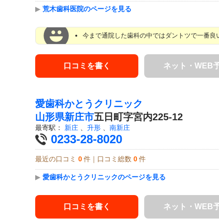
▶
荒木歯科医院のページを見る
今まで通院した歯科の中ではダントツで一番良い
口コミを書く
ネット・WEB
愛歯科かとうクリニック
山形県
新庄市
五日町字宮内225-12
最寄駅：
新庄
、
升形
、
南新庄
0233-28-8020
最近の口コミ
0
件｜口コミ総数
0
件
▶
愛歯科かとうクリニックのページを見る
口コミを書く
ネット・WEB