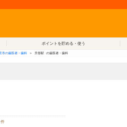
コンテンツへ移動
ポイントを貯める・使う
庄市の歯医者・歯科
＞
升形駅
の歯医者・歯科
件