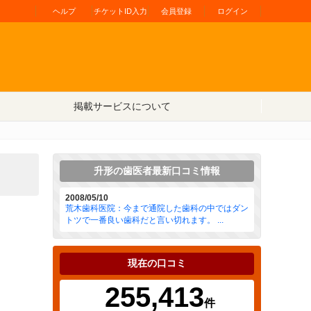
ヘルプ
チケットID入力
会員登録
ログイン
掲載サービスについて
升形の歯医者最新口コミ情報
2008/05/10
荒木歯科医院：今まで通院した歯科の中ではダン
トツで一番良い歯科だと言い切れます。 ...
現在の口コミ
255,413
件