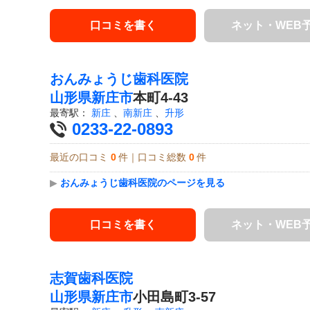
口コミを書く
ネット・WEB
おんみょうじ歯科医院
山形県
新庄市
本町4-43
最寄駅：
新庄
、
南新庄
、
升形
0233-22-0893
最近の口コミ
0
件｜口コミ総数
0
件
▶
おんみょうじ歯科医院のページを見る
口コミを書く
ネット・WEB
志賀歯科医院
山形県
新庄市
小田島町3-57