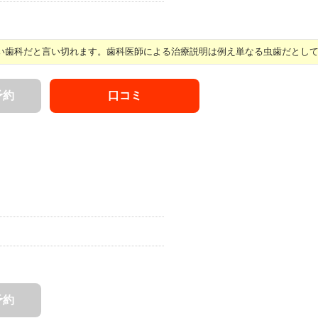
歯科だと言い切れます。歯科医師による治療説明は例え単なる虫歯だとしても 
予約
口コミ
予約