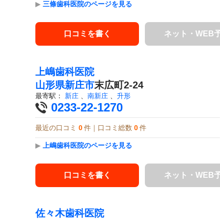
▶
三條歯科医院のページを見る
口コミを書く
ネット・WEB
上嶋歯科医院
山形県
新庄市
末広町2-24
最寄駅：
新庄
、
南新庄
、
升形
0233-22-1270
最近の口コミ
0
件｜口コミ総数
0
件
▶
上嶋歯科医院のページを見る
口コミを書く
ネット・WEB
佐々木歯科医院