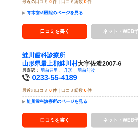
最近の口コミ
0
件｜口コミ総数
0
件
▶
青木歯科医院のページを見る
口コミを書く
ネット・WEB
鮭川歯科診療所
山形県
最上郡鮭川村
大字佐渡2007-6
最寄駅：
羽前豊里
、
升形
、
羽前前波
0233-55-4189
最近の口コミ
0
件｜口コミ総数
0
件
▶
鮭川歯科診療所のページを見る
口コミを書く
ネット・WEB