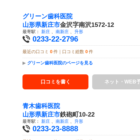
グリーン歯科医院
山形県
新庄市
金沢字南沢1572-12
最寄駅：
新庄
、
南新庄
、
升形
0233-22-2796
最近の口コミ
0
件｜口コミ総数
0
件
▶
グリーン歯科医院のページを見る
口コミを書く
ネット・WEB
青木歯科医院
山形県
新庄市
鉄砲町10-22
最寄駅：
新庄
、
南新庄
、
升形
0233-23-8888