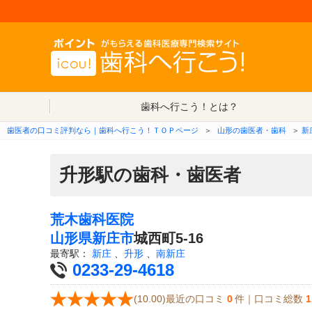
歯科へ行こう！とは？
歯医者の口コミ評判なら｜歯科へ行こう！ＴＯＰページ
＞
山形の歯医者・歯科
＞
新
升形駅の歯科・歯医者
荒木歯科医院
山形県
新庄市
城西町5-16
最寄駅：
新庄
、
升形
、
南新庄
0233-29-4618
(10.00)最近の口コミ
0
件｜口コミ総数
1