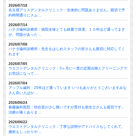
2026/07/18
名古屋アリスデンタルクリニック：全体的に問題ありません。親切で予
約時間通りにスム ...
2026/07/14
ハナダ歯科診療所：病院全体とても綺麗で清潔。１０年ほど通ってます
が、問題があった ...
2026/07/08
ハナダ歯科診療所：先生をはじめスタッフの皆さんも親切に対応してく
れます
2026/07/05
ウエストデンタルクリニック：3ヶ月に一度の定期点検とクリーニングで
お世話になって ...
2026/07/04
アップル歯科：25年ほど通っています いつもありがとうございますみな
さん良い人ばか ...
2026/06/24
春藤歯科医院：待合室が少し狭いですが受付も衛生士さんも親切です。
治療が痛くありま ...
2026/06/22
ウエストデンタルクリニック：丁寧な説明やアドバイスもしてくれて、
施術もしっかりや ...