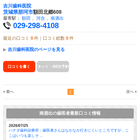
吉川歯科医院
茨城県
那珂市
額田北郷608
最寄駅：
額田
、
河合
、
南酒出
029-298-4108
最近の口コミ
0
件｜口コミ総数
0
件
▶
吉川歯科医院のページを見る
口コミを書く
ネット・WEB予約
« 前へ
次へ »
1
南酒出の歯医者最新口コミ情報
2026/07/25
ハナダ歯科診療所：歯医者さんはなかなか行きにくいところですが、こ
こはいつも楽しそ ...