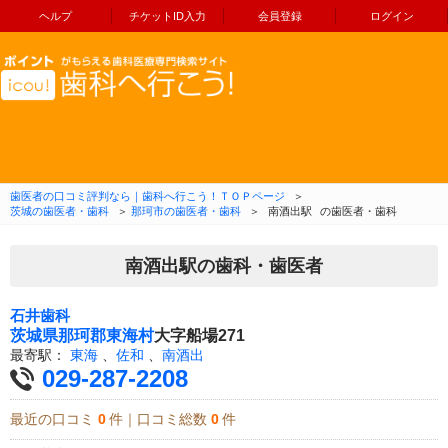
ヘルプ
チケットID入力
会員登録
ログイン
コンテンツへ移動
歯医者の口コミ評判なら｜歯科へ行こう！ＴＯＰページ
＞
茨城の歯医者・歯科
＞
那珂市の歯医者・歯科
＞
南酒出駅
の歯医者・歯科
南酒出駅の歯科・歯医者
石井歯科
茨城県
那珂郡東海村
大字船場271
最寄駅：
東海
、
佐和
、
南酒出
029-287-2208
最近の口コミ
0
件｜口コミ総数
0
件