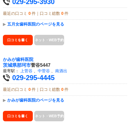
029-295-3930
最近の口コミ
0
件｜口コミ総数
0
件
▶
五月女歯科医院のページを見る
口コミを書く
ネット・WEB予約
かみが歯科医院
茨城県
那珂市
菅谷5447
最寄駅：
上菅谷
、
中菅谷
、
南酒出
029-295-4445
最近の口コミ
0
件｜口コミ総数
0
件
▶
かみが歯科医院のページを見る
口コミを書く
ネット・WEB予約