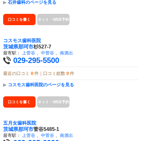
▶
石井歯科のページを見る
口コミを書く
ネット・WEB予約
コスモス歯科医院
茨城県
那珂市
杉527-7
最寄駅：
上菅谷
、
中菅谷
、
南酒出
029-295-5500
最近の口コミ
0
件｜口コミ総数
0
件
▶
コスモス歯科医院のページを見る
口コミを書く
ネット・WEB予約
五月女歯科医院
茨城県
那珂市
菅谷5485-1
最寄駅：
上菅谷
、
中菅谷
、
南酒出